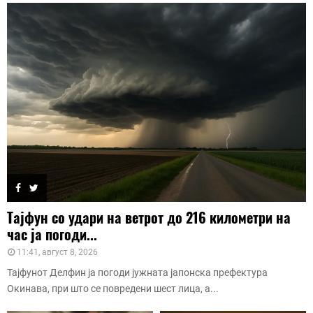
Тајфун со удари на ветрот до 216 километри на
час ја погоди...
11:41, август 8, 2026
Тајфунот Делфин ја погоди јужната јапонска префектура
Окинава, при што се повредени шест лица, а...