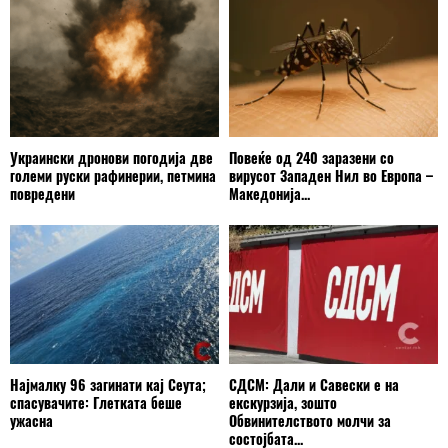
Украински дронови погодија две
Повеќе од 240 заразени со
големи руски рафинерии, петмина
вирусот Западен Нил во Европа –
повредени
Македонија...
Најмалку 96 загинати кај Сеута;
СДСМ: Дали и Савески е на
спасувачите: Глетката беше
екскурзија, зошто
ужасна
Обвинителството молчи за
состојбата...