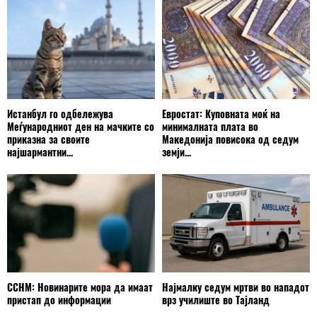
Истанбул го одбележува
Евростат: Куповната моќ на
Меѓународниот ден на мачките со
минималната плата во
приказна за своите
Македонија повисока од седум
најшармантни...
земји...
ССНМ: Новинарите мора да имаат
Најмалку седум мртви во нападот
пристап до информации
врз училиште во Тајланд