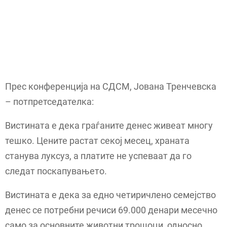
Прес конференција на СДСМ, Јована Тренчевска
– потпретседателка:
Вистината е дека граѓаните денес живеат многу
тешко. Цените растат секој месец, храната
станува луксуз, а платите не успеваат да го
следат поскапувањето.
Вистината е дека за едно четиричлено семејство
денес се потребни речиси 69.000 денари месечно
само за основните животни трошоци, односно