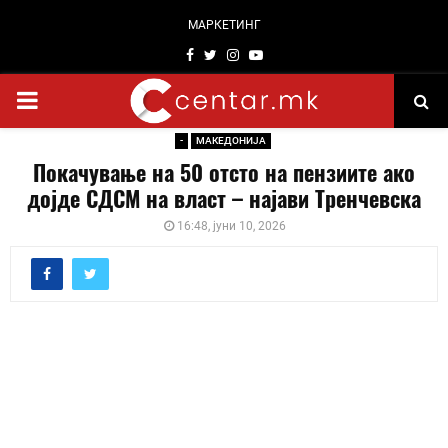
МАРКЕТИНГ
Facebook
Twitter
Instagram
Youtube
PRIMARY
-
МАКЕДОНИЈА
MENU
Покачување на 50 отсто на пензиите ако
дојде СДСМ на власт – најави Тренчевска
16:48, јуни 10, 2026