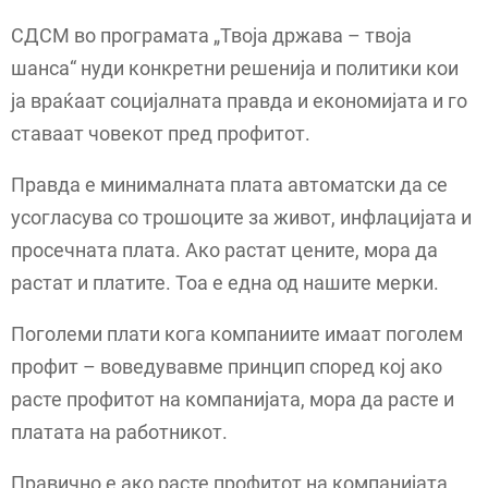
СДСМ во програмата „Твоја држава – твоја
шанса“ нуди конкретни решенија и политики кои
ја враќаат социјалната правда и економијата и го
ставаат човекот пред профитот.
Правда е минималната плата автоматски да се
усогласува со трошоците за живот, инфлацијата и
просечната плата. Ако растат цените, мора да
растат и платите. Тоа е една од нашите мерки.
Поголеми плати кога компаниите имаат поголем
профит – воведувавме принцип според кој ако
расте профитот на компанијата, мора да расте и
платата на работникот.
Правично е ако расте профитот на компанијата,