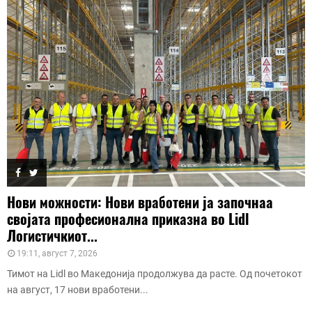
Нови можности: Нови вработени ја започнаа
својата професионална приказна во Lidl
Логистичкиот...
19:11, август 7, 2026
Тимот на Lidl во Македонија продолжува да расте. Од почетокот
на август, 17 нови вработени...