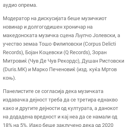
аудио опрема.
Модератор на дискусијата беше музичкиот
новинар и долгогодишен хроничар на
македонската музичка сцена Љупчо Јолевски, а
учество земаа Тошо Филиповски (Corpus Delicti
Records), Бојан Коцевски (Q Records), Зоран
Митровиќ (Чув Де Чув Рекордс), Душан Ристовски
(Duris.MK) и Марко Печеновиќ (изд. куќа Мртов
коњ).
Панелистите се согласија дека музичката
издавачка дејност треба да се третира еднакво
како и другите дејности од културата, а данокот
на додадена вредност и кај неа да се намали од
18% на 5%. Иако беше заклучено дека од 2020