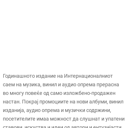
Годинашното издание на Интернационалниот
саем на музика, винил и аудио опрема прерасна
во многу повеќе од само изложбено-продажен
настан. Покрај промоциите на нови албуми, винил
изданија, аудио опрема и музички содржини,
посетителите имаа можност да слушнат и упатени
ставови, искуства и идеи од автори и ентузијасти