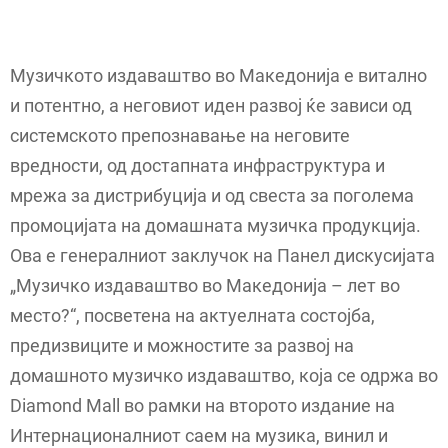
Музичкото издаваштво во Македонија е витално
и потентно, а неговиот иден развој ќе зависи од
системското препознавање на неговите
вредности, од достапната инфраструктура и
мрежа за дистрибуција и од свеста за поголема
промоцијата на домашната музичка продукција.
Ова е генералниот заклучок на Панел дискусијата
„Музичко издаваштво во Македонија – лет во
место?“, посветена на актуелната состојба,
предизвиците и можностите за развој на
домашното музичко издаваштво, која се одржа во
Diamond Mall во рамки на второто издание на
Интернационалниот саем на музика, винил и