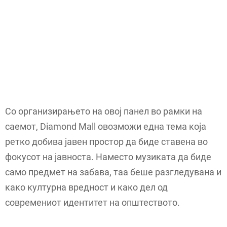
Со организирањето на овој панел во рамки на
саемот, Diamond Mall овозможи една тема која
ретко добива јавен простор да биде ставена во
фокусот на јавноста. Наместо музиката да биде
само предмет на забава, таа беше разгледувана и
како културна вредност и како дел од
современиот идентитет на општеството.