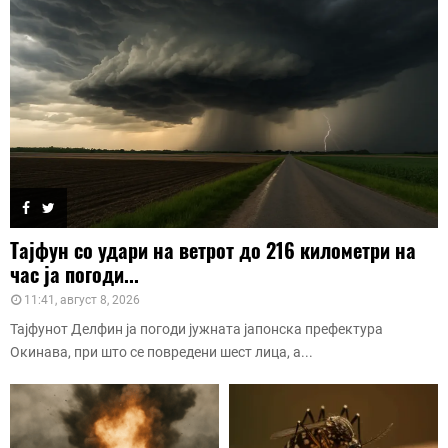
Тајфун со удари на ветрот до 216 километри на
час ја погоди...
11:41, август 8, 2026
Тајфунот Делфин ја погоди јужната јапонска префектура
Окинава, при што се повредени шест лица, а...