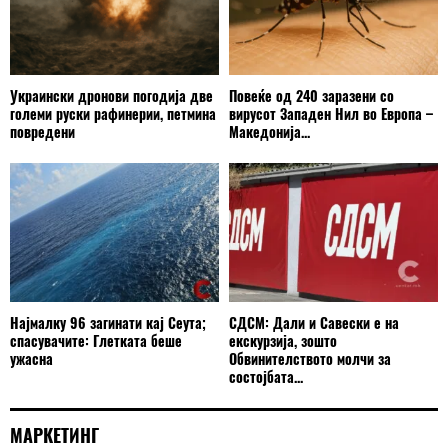
Украински дронови погодија две
Повеќе од 240 заразени со
големи руски рафинерии, петмина
вирусот Западен Нил во Европа –
повредени
Македонија...
Најмалку 96 загинати кај Сеута;
СДСМ: Дали и Савески е на
спасувачите: Глетката беше
екскурзија, зошто
ужасна
Обвинителството молчи за
состојбата...
МАРКЕТИНГ