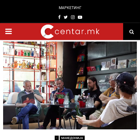
МАРКЕТИНГ
Facebook
Twitter
Instagram
Youtube
PRIMARY
MENU
-
МАКЕДОНИЈА