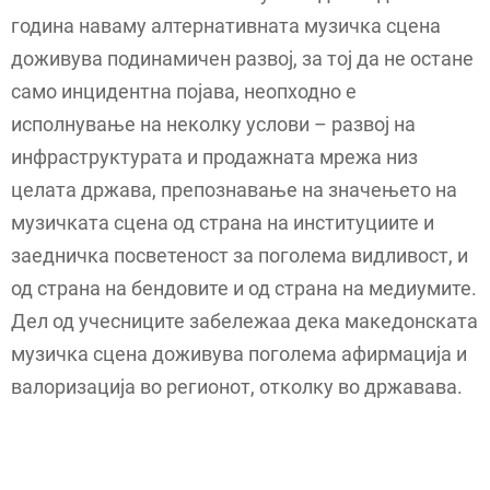
година наваму алтернативната музичка сцена
доживува подинамичен развој, за тој да не остане
само инцидентна појава, неопходно е
исполнување на неколку услови – развој на
инфраструктурата и продажната мрежа низ
целата држава, препознавање на значењето на
музичката сцена од страна на институциите и
заедничка посветеност за поголема видливост, и
од страна на бендовите и од страна на медиумите.
Дел од учесниците забележаа дека македонската
музичка сцена доживува поголема афирмација и
валоризација во регионот, отколку во државава.