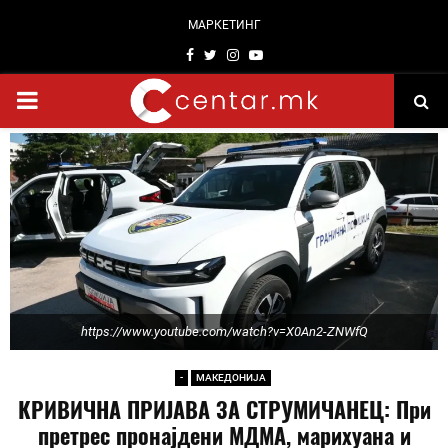
МАРКЕТИНГ
Facebook
Twitter
Instagram
Youtube
PRIMARY
MENU
https://www.youtube.com/watch?v=X0An2-ZNWfQ
-
МАКЕДОНИЈА
КРИВИЧНА ПРИЈАВА ЗА СТРУМИЧАНЕЦ: При
претрес пронајдени МДМА, марихуана и