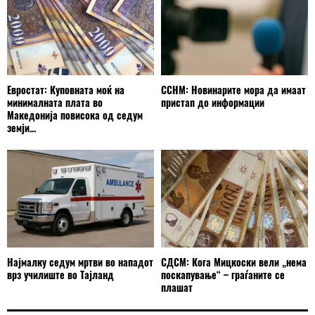
Евростат: Куповната моќ на
ССНМ: Новинарите мора да имаат
минималната плата во
пристап до информации
Македонија повисока од седум
земји...
Најмалку седум мртви во нападот
СДСМ: Кога Мицкоски вели „нема
врз училиште во Тајланд
поскапување“ – граѓаните се
плашат