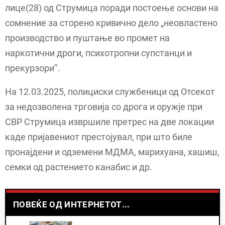
лице(28) од Струмица поради постоење основи на
сомнение за сторено кривично дело „неовластено
производство и пуштање во промет на
наркотични дроги, психотропни супстанци и
прекурзори’’.
На 12.03.2025, полициски службеници од Отсекот
за недозволена трговија со дрога и оружје при
СВР Струмица извршиле претрес на две локации
каде пријавениот престојувал, при што биле
пронајдени и одземени MДМА, марихуана, хашиш,
семки од растението канабис и др.
ПОВЕЌЕ ОД ИНТЕРНЕТОТ...