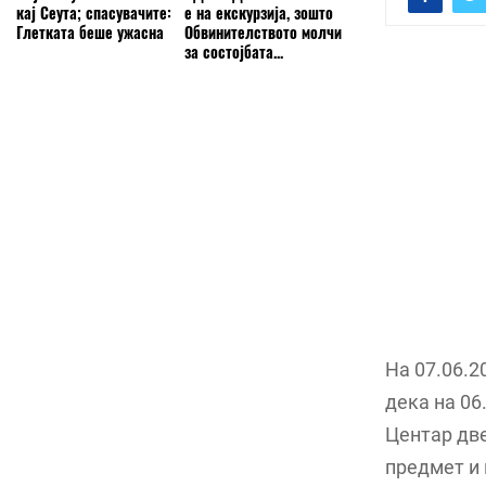
кај Сеута; спасувачите:
е на екскурзија, зошто
Глетката беше ужасна
Обвинителството молчи
за состојбата...
На 07.06.20
дека на 06
Центар две
предмет и 