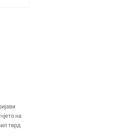
ријави
ачјето на
бил тврд