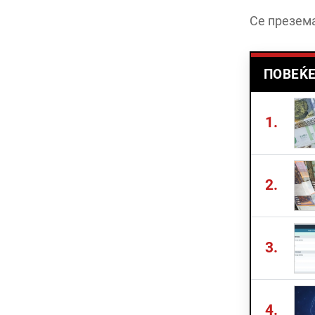
Се презема
ПОВЕЌЕ
1.
2.
3.
4.