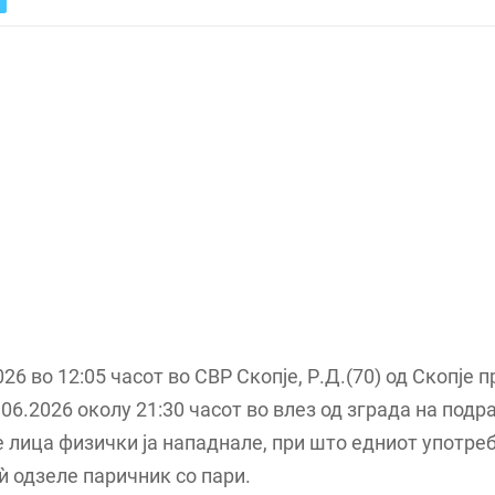
26 во 12:05 часот во СВР Скопје, Р.Д.(70) од Скопје п
.06.2026 околу 21:30 часот во влез од зграда на подр
 лица физички ја нападнале, при што едниот употре
ѝ одзеле паричник со пари.