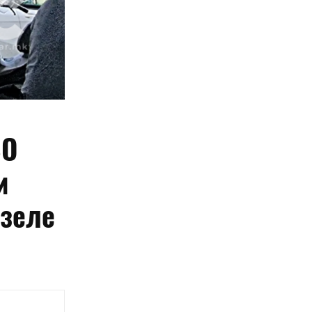
ВО
и
 зеле