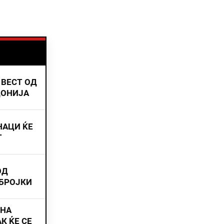
 ВЕСТ ОД
ДОНИЈА
НАЦИ ЌЕ
Т
ОД
 БРОЈКИ
ИНА
К ЌЕ СЕ