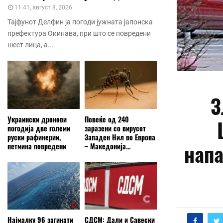
11:41, август 8, 2026
Тајфунот Делфин ја погоди јужната јапонска
префектура Окинава, при што се повредени
шест лица, а...
З
Украински дронови
Повеќе од 240
погодија две големи
заразени со вирусот
руски рафинерии,
Западен Нил во Европа
напа
петмина повредени
– Македонија...
Најмалку 96 загинати
СДСМ: Дали и Савески