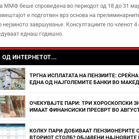
а ММФ беше спроведена во периодот од 18 до 31 ма
извештајот е подготвен врз основа на прелиминарнит
о нејзиното завршување. Консултациите по членот 4
едуваат еднаш годишно.
 ОД ИНТЕРНЕТОТ...
ТРГНА ИСПЛАТАТА НА ПЕНЗИИТЕ: СРЕЌНА
ЕДНА ОД НАЈГОЛЕМИТЕ БАНКИ ВО МАКЕ
ОЧЕКУВАЈТЕ ПАРИ: ТРИ ХОРОСКОПСКИ З
ИМААТ ФИНАНСИСКИ ПРЕСВРТ ВО АВГУС
КОЛКУ ПАРИ ДОБИВААТ ПЕНЗИОНЕРИТЕ 
ВТОРИОТ СТОЛБ? ОБЈАВЕНИ НАЈНОВИТЕ