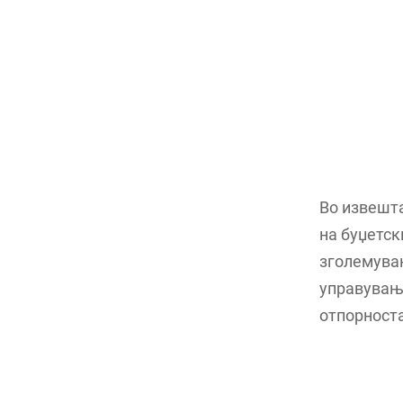
Во извешта
на буџетск
зголемувањ
управување
отпорноста