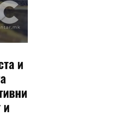
ста и
та
итивни
 и