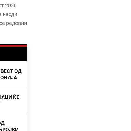
рт 2026
е наоди
 се редовни
 ВЕСТ ОД
ДОНИЈА
НАЦИ ЌЕ
Т
ОД
 БРОЈКИ