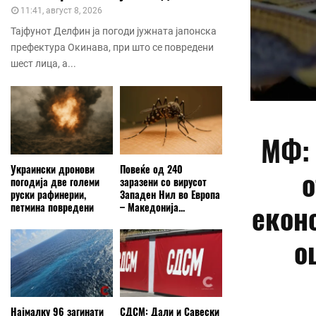
11:41, август 8, 2026
Тајфунот Делфин ја погоди јужната јапонска
префектура Окинава, при што се повредени
шест лица, а...
МФ: 
Украински дронови
Повеќе од 240
о
погодија две големи
заразени со вирусот
руски рафинерии,
Западен Нил во Европа
еконо
петмина повредени
– Македонија...
о
Најмалку 96 загинати
СДСМ: Дали и Савески