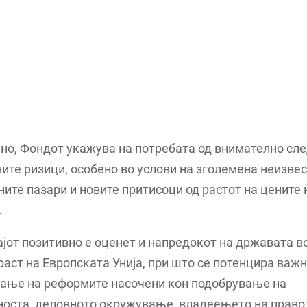
но, Фондот укажува на потребата од внимателно сл
те ризици, особено во услови на зголемена неизвес
ите пазари и новите притисоци од растот на цените 
.
јот позитивно е оценет и напредокот на државата в
раст на Европската Унија, при што се потенцира важн
ање на реформите насочени кон подобрување на
носта, деловното окружување, владеењето на право