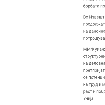
борбата пр
Во Извешта
продолжат 
на даночна
потрошувач
ММФ укажу
структурн
на деловна
претпријат
се потенци
на труд и 
раст и по
Унија.