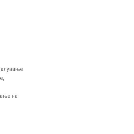
амалување
е,
вање на