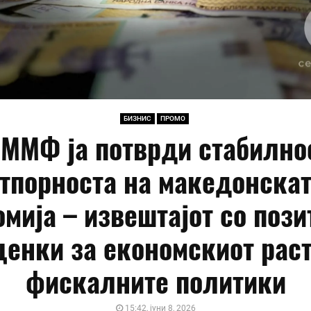
БИЗНИС
ПРОМО
ММФ ја потврди стабилно
тпорноста на македонска
мија – извештајот со поз
ценки за економскиот раст
фискалните политики
15:42, јуни 8, 2026