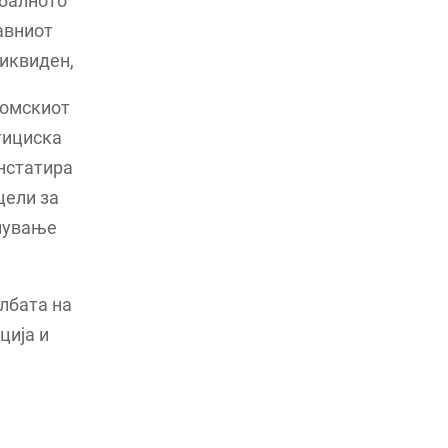
обалното
авниот
ликвиден,
номскиот
тициска
онстатира
цели за
алување
лбата на
ција и