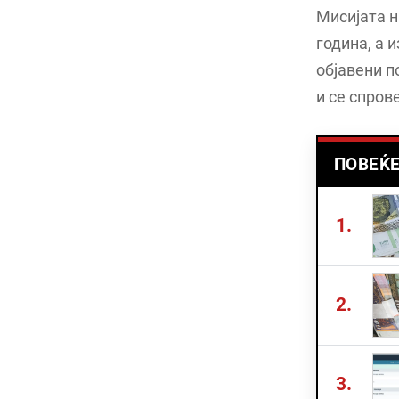
Мисијата н
година, а 
објавени п
и се спров
ПОВЕЌЕ
1.
2.
3.