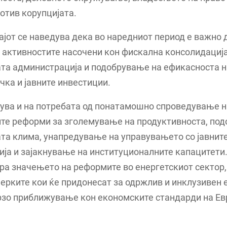
отив корупцијата.
јот се наведува дека во наредниот период е важно 
активностите насочени кон фискална консолидација
та администрација и подобрување на ефикасноста н
ка и јавните инвестиции.
ва и на потребата од понатамошно спроведување н
ите реформи за зголемување на продуктивноста, по
та клима, унапредување на управувањето со јавнит
ија и зајакнување на институционалните капацитети.
ра значењето на реформите во енергетскиот сектор,
мерките кои ќе придонесат за одржлив и инклузивен
брзо приближување кон економските стандарди на Е