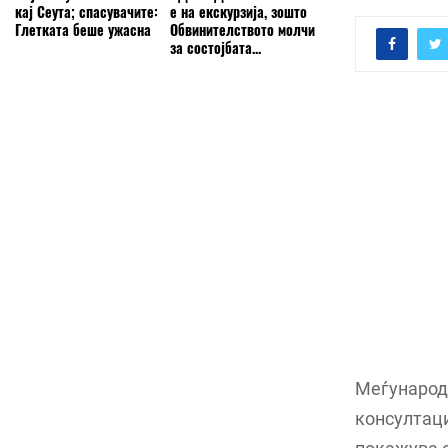
кај Сеута; спасувачите:
е на екскурзија, зошто
Глетката беше ужасна
Обвинителството молчи
за состојбата...
Меѓународ
консултаци