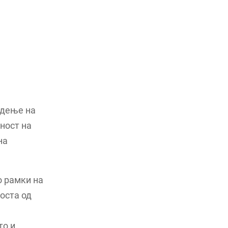
едење на
ност на
на
о рамки на
оста од
то и