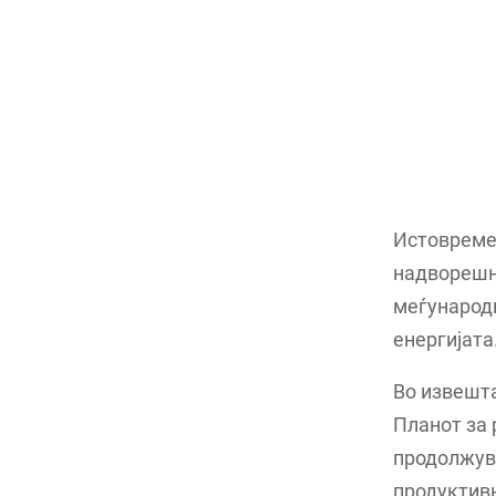
Истовреме
надворешни
меѓународн
енергијата
Во извешта
Планот за 
продолжув
продуктив