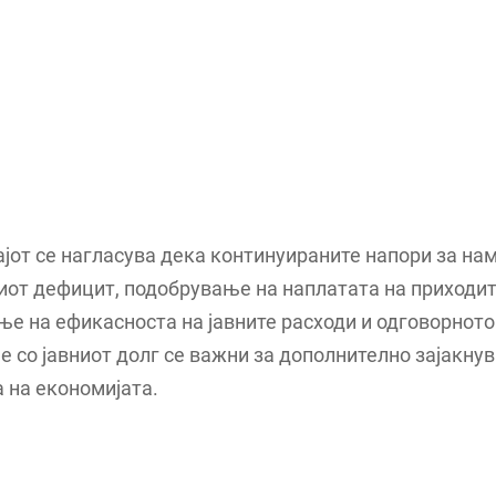
јот се нагласува дека континуираните напори за н
иот дефицит, подобрување на наплатата на приходит
е на ефикасноста на јавните расходи и одговорното
 со јавниот долг се важни за дополнително зајакну
 на економијата.