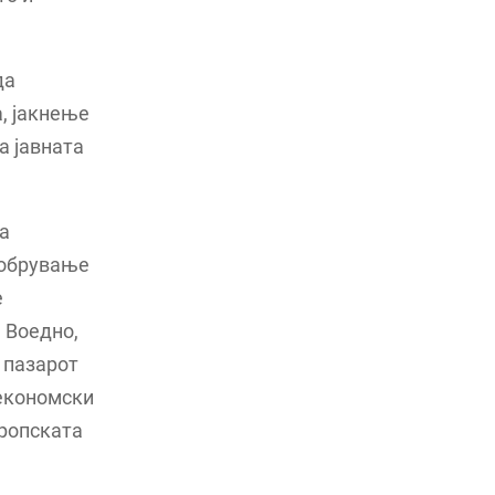
да
, јакнење
а јавната
а
добрување
е
 Воедно,
 пазарот
 економски
вропската