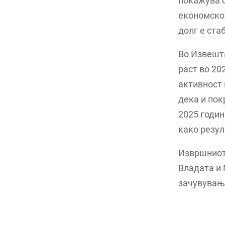
покажува о
економско 
долг е ста
Во Извешта
раст во 20
активност 
дека и пок
2025 годин
како резул
Извршниот
Владата и 
зачувување