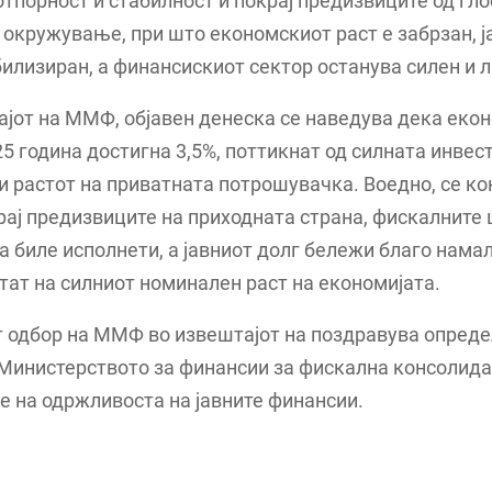
тпорност и стабилност и покрај предизвиците од гл
окружување, при што економскиот раст е забрзан, ј
билизиран, а финансискиот сектор останува силен и 
јот на ММФ, објавен денеска се наведува дека еко
25 година достигна 3,5%, поттикнат од силната инвес
и растот на приватната потрошувачка. Воедно, се к
рај предизвиците на приходната страна, фискалните 
а биле исполнети, а јавниот долг бележи благо нам
тат на силниот номинален раст на економијата.
 одбор на ММФ во извештајот на поздравува опреде
Министерството за финансии за фискална консолида
 на одржливоста на јавните финансии.