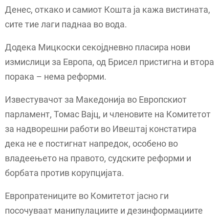
Денес, откако и самиот Кошта ја кажа вистината,
сите тие лаги паднаа во вода.
Додека Мицкоски секојдневно пласира нови
измислици за Европа, од Брисел пристигна и втора
порака – нема реформи.
Известувачот за Македонија во Европскиот
парламент, Томас Вајц, и членовите на Комитетот
за надворешни работи во Ивештај констатира
дека не е постигнат напредок, особено во
владеењето на правото, судските реформи и
борбата против корупцијата.
Европратениците во Комитетот јасно ги
посочуваат манипулациите и дезинформациите