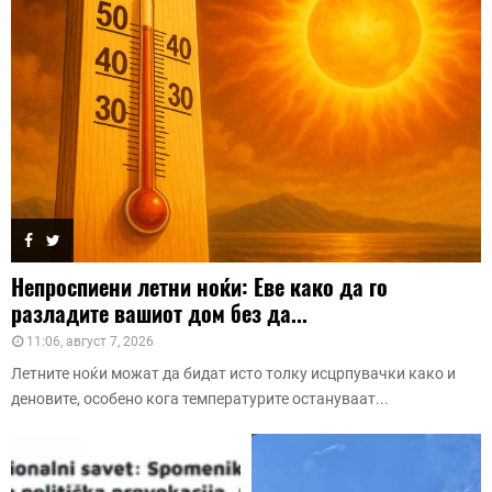
Непроспиени летни ноќи: Еве како да го
разладите вашиот дом без да...
11:06, август 7, 2026
Летните ноќи можат да бидат исто толку исцрпувачки како и
деновите, особено кога температурите остануваат...