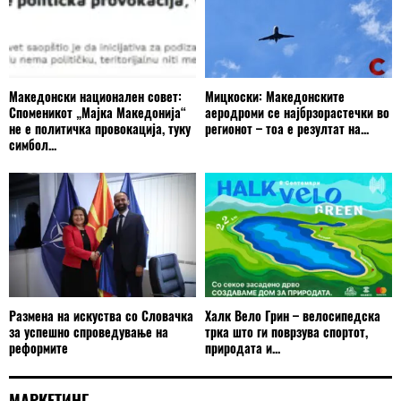
Македонски национален совет:
Мицкоски: Македонските
Споменикот „Мајка Македонија“
аеродроми се најбрзорастечки во
не е политичка провокација, туку
регионот – тоа е резултат на...
симбол...
Размена на искуства со Словачка
Халк Вело Грин – велосипедска
за успешно спроведување на
трка што ги поврзува спортот,
реформите
природата и...
МАРКЕТИНГ