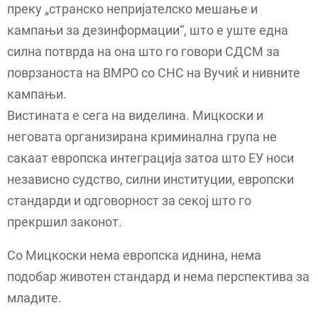
преку „странско непријателско мешање и
кампањи за дезинформации“, што е уште една
силна потврда на она што го говори СДСМ за
поврзаноста на ВМРО со СНС на Вучиќ и нивните
кампањи.
Вистината е сега на виделина. Мицкоски и
неговата организирана криминална група не
сакаат европска интеграција затоа што ЕУ носи
независно судство, силни институции, европски
стандарди и одговорност за секој што го
прекршил законот.
Со Мицкоски нема европска иднина, нема
подобар животен стандард и нема перспектива за
младите.