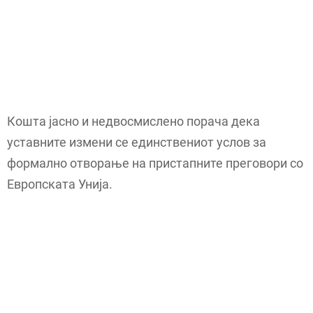
Кошта јасно и недвосмислено порача дека
уставните измени се единствениот услов за
формално отворање на пристапните преговори со
Европската Унија.