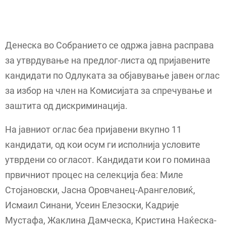
Денеска во Собранието се одржа јавна расправа
за утврдување на предлог-листа од пријавените
кандидати по Одлуката за објавување јавен оглас
за избор на член на Комисијата за спречување и
заштита од дискриминација.
На јавниот оглас беа пријавени вкупно 11
кандидати, од кои осум ги исполнија условите
утврдени со огласот. Кандидати кои го поминаа
првичниот процес на селекција беа: Миле
Стојановски, Јасна Оровчанец-Арангеловиќ,
Исмаил Синани, Усеин Елезоски, Кадрије
Мустафа, Жаклина Дамческа, Кристина Наќеска-