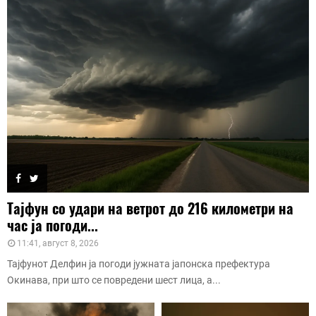
Тајфун со удари на ветрот до 216 километри на
час ја погоди...
11:41, август 8, 2026
Тајфунот Делфин ја погоди јужната јапонска префектура
Окинава, при што се повредени шест лица, а...