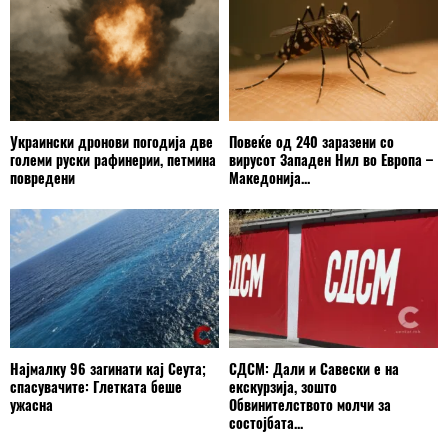
Украински дронови погодија две
Повеќе од 240 заразени со
големи руски рафинерии, петмина
вирусот Западен Нил во Европа –
повредени
Македонија...
Најмалку 96 загинати кај Сеута;
СДСМ: Дали и Савески е на
спасувачите: Глетката беше
екскурзија, зошто
ужасна
Обвинителството молчи за
состојбата...