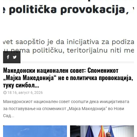
Македонски национален совет: Споменикот
„Мајка Македонија“ не е политичка провокација,
туку симбол...
18:16, август 6, 2026
Македонскиот национален совет соопшти дека иницијативата
за поставување на споменикот „Мајка Македонија“ во Нови
Сад...