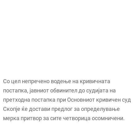
Со цел непречено водење на кривичната
постапка, јавниот обвинител до судијата на
претходна постапка при Основниот кривичен суд
Скопје ќе достави предлог за определување
мерка притвор за сите четворица осомничени.