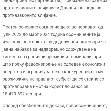
јавно-приватно партнерство, Примање награда за
противзаконито влијание и Давање награда за
противзаконито влијание.
Постои основано сомнение дека во периодот од
јули 2023 до март 2024 година осомничените ја
изиграле постапката за доделување договори за
јавна набавка за надворешно одржување на
хигиена на гранични премини и терминали, при
што преку фаворизирање на одреден економски
оператор и ограничување на конкуренцијата му
овозможиле на правниот субјект да се стекне со
противправна имотна корист во износ од
18.479.692 денари.
Според обезбедените докази, првоосомничениот,