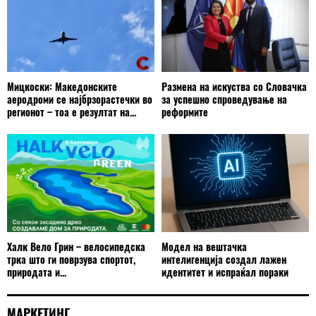
Мицкоски: Македонските
Размена на искуства со Словачка
аеродроми се најбрзорастечки во
за успешно спроведување на
регионот – тоа е резултат на...
реформите
Халк Вело Грин – велосипедска
Модел на вештачка
трка што ги поврзува спортот,
интелигенција создал лажен
природата и...
идентитет и испраќал пораки
МАРКЕТИНГ