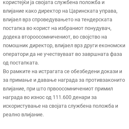
користејќи ја својата службена положба и
влијание како директор на Царинската управа,
влијаел врз спроведувањето на тендерската
постапка во корист на избраниот понудувач,
додека второосомничениот, во својство на
помошник директор, влијаел врз други економски
оператори да не учествуваат во завршната фаза
од постапката.
Во рамките на истрагата се обезбедени докази и
за примање и давање награда за противзаконито
влијание, при што првоосомничениот примил
награда во износ од 111.600 денари за
искористување на својата службена положба и
реално влијание.