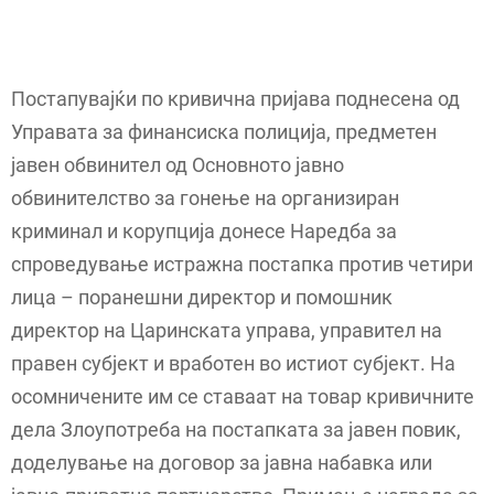
Постапувајќи по кривична пријава поднесена од
Управата за финансиска полиција, предметен
јавен обвинител од Основното јавно
обвинителство за гонење на организиран
криминал и корупција донесе Наредба за
спроведување истражна постапка против четири
лица – поранешни директор и помошник
директор на Царинската управа, управител на
правен субјект и вработен во истиот субјект. На
осомничените им се ставаат на товар кривичните
дела Злоупотреба на постапката за јавен повик,
доделување на договор за јавна набавка или