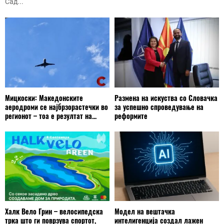
Сад...
Мицкоски: Македонските
Размена на искуства со Словачка
аеродроми се најбрзорастечки во
за успешно спроведување на
регионот – тоа е резултат на...
реформите
Халк Вело Грин – велосипедска
Модел на вештачка
трка што ги поврзува спортот,
интелигенција создал лажен