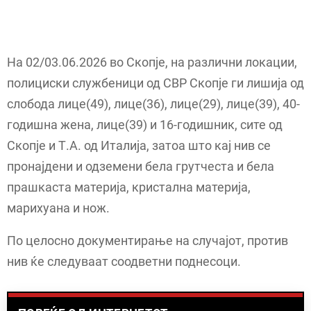
На 02/03.06.2026 во Скопје, на различни локации,
полициски службеници од СВР Скопје ги лишија од
слобода лице(49), лице(36), лице(29), лице(39), 40-
годишна жена, лице(39) и 16-годишник, сите од
Скопје и Т.А. од Италија, затоа што кај нив се
пронајдени и одземени бела грутчеста и бела
прашкаста материја, кристална материја,
марихуана и нож.
По целосно документирање на случајот, против
нив ќе следуваат соодветни поднесоци.