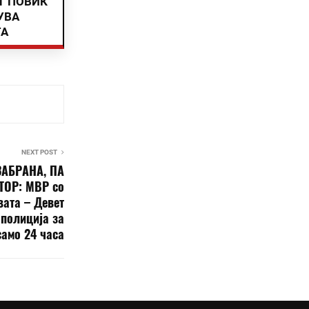
Т ПОВИК
УВА
ТА
NEXT POST
ЗАБРАНА, ПА
ТОР: МВР со
вата – Девет
 полиција за
само 24 часа