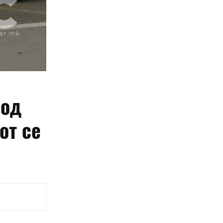
 од
от се