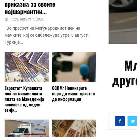
приказна за своите
најшармантни...
11:29, август 7, 2026
Во пресрет на Меѓународниот ден на
мачките, кој се одбележува утре, 8 август,
Туркије...
Мл
друг
Евростат: Куповната
ССНМ: Новинарите
моќ на минималната
мора да имаат пристап
плата во Македонија
до информации
повисока од седум
земји...