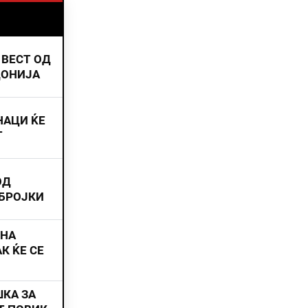
 ВЕСТ ОД
ДОНИЈА
НАЦИ ЌЕ
Т
ОД
 БРОЈКИ
ИНА
К ЌЕ СЕ
ШКА ЗА