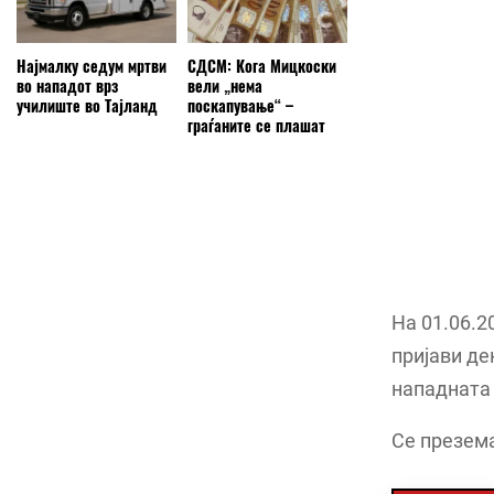
Најмалку седум мртви
СДСМ: Кога Мицкоски
во нападот врз
вели „нема
училиште во Тајланд
поскапување“ –
граѓаните се плашат
На 01.06.2
пријави де
нападната 
Се презема