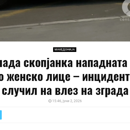
МАКЕДОНИЈА
ада скопјанка нападната
о женско лице – инцидент
случил на влез на зграда
15:46, јуни 2, 2026