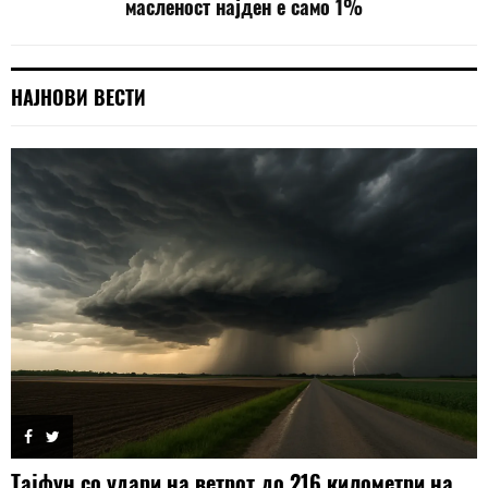
масленост најден е само 1%
НАЈНОВИ ВЕСТИ
Тајфун со удари на ветрот до 216 километри на