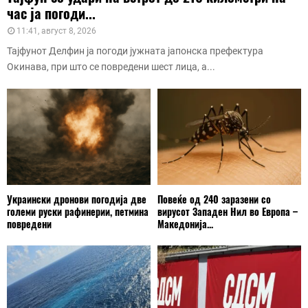
час ја погоди...
11:41, август 8, 2026
Тајфунот Делфин ја погоди јужната јапонска префектура
Окинава, при што се повредени шест лица, а...
Украински дронови погодија две
Повеќе од 240 заразени со
големи руски рафинерии, петмина
вирусот Западен Нил во Европа –
повредени
Македонија...