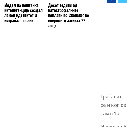
Модел на вештачка
Десет години од
интелигенција создал
катастрофалните
лажен идентитет и
поплави во Скопско: во
испраќал пораки
невремето загинаа 22
лица
Граѓаните 
се и кои с
само 1%.
Инаку од А