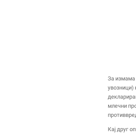
За измама 
увозници) 
деклариран
млечни про
противвред
Кај друг о