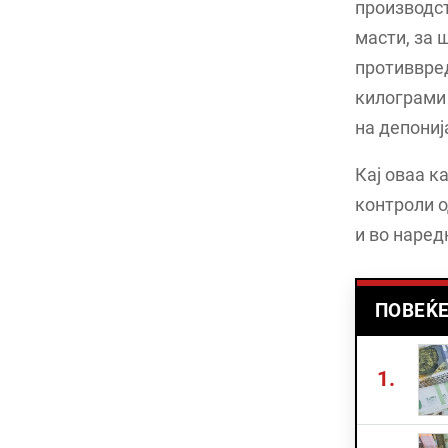
производст
масти, за 
противвред
килограми 
на депониј
Кај оваа к
контроли о
и во наред
ПОВЕЌЕ
1.