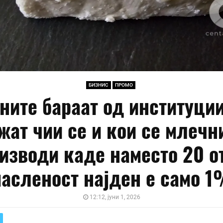
БИЗНИС
ПРОМО
ните бараат од институци
жат чии се и кои се млечн
изводи каде наместо 20 о
асленост најден е само 
12:12, јуни 1, 2026