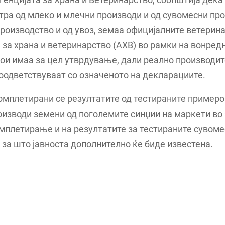
тра од млеко и млечни производи и од сувомесни про
оизводство и од увоз, земаа официјалните ветерина
 за храна и ветеринарство (АХВ) во рамки на вонред
ои имаа за цел утврдување, дали реално производите
оодветствуваат со означеното на декларациите.
омплетирани се резултатите од тестираните примеро
изводи земени од поголемите синџии на маркети во 
мплетирање и на резултатите за тестираните сувом
 за што јавноста дополнително ќе биде известена.