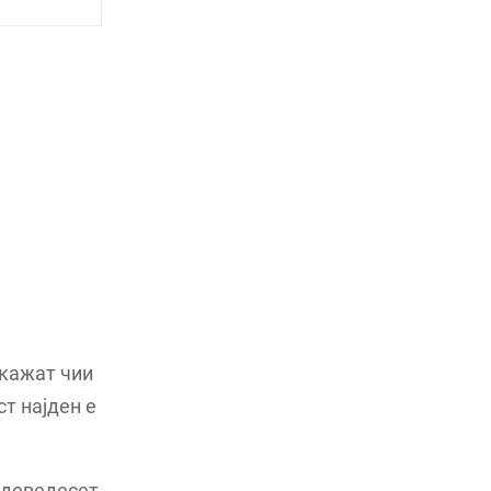
 кажат чии
т најден е
 деведесет