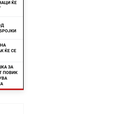
НАЦИ ЌЕ
Т
ОД
 БРОЈКИ
ИНА
К ЌЕ СЕ
ШКА ЗА
Т ПОВИК
УВА
ТА