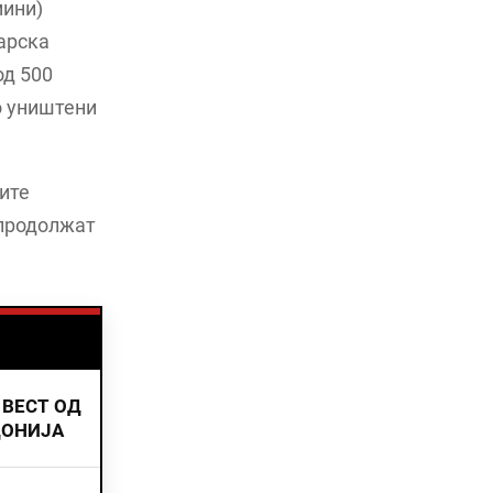
мини)
нарска
од 500
о уништени
ките
 продолжат
 ВЕСТ ОД
ДОНИЈА