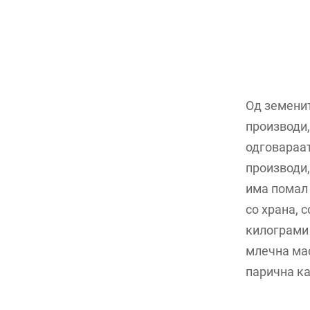
Од земенит
производи,
одговараат
производи,
има помал 
со храна, 
килограми 
млечна мас
парична ка