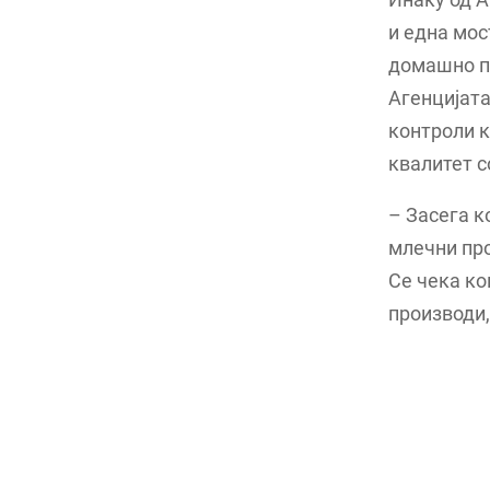
и една мос
домашно пр
Агенцијата
контроли к
квалитет с
– Засега к
млечни про
Се чека ко
производи,