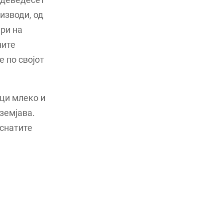
изводи, од
ри на
ните
 по својот
ци млеко и
земјава.
еснатите