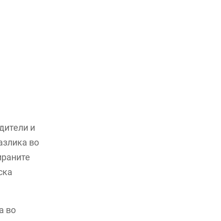
дители и
разлика во
ираните
ска
а во