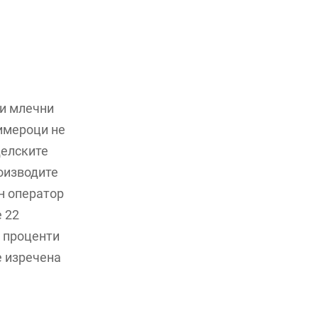
 и млечни
римероци не
делските
роизводите
н оператор
 22
0 проценти
е изречена