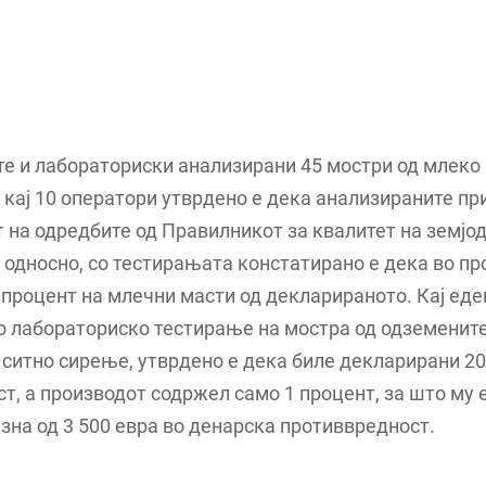
е и лабораториски анализирани 45 мостри од млеко
 кај 10 оператори утврдено е дека анализираните п
 на одредбите од Правилникот за квалитет на земјо
 односно, со тестирањата констатирано е дека во п
процент на млечни масти од декларираното. Кај еде
со лабораториско тестирање на мостра од одземените
ситно сирење, утврдено е дека биле декларирани 2
т, а производот содржел само 1 процент, за што му 
зна од 3 500 евра во денарска противвредност.