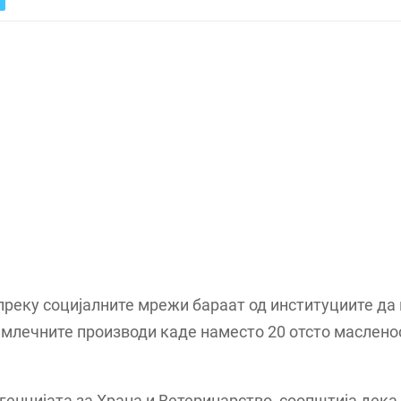
преку социјалните мрежи бараат од институциите да
е млечните производи каде наместо 20 отсто масленос
генцијата за Храна и Ветеринарство, соопштија дека