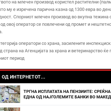
вото на млечен производ користел растителни (пал
што му е изречена парична казна од 1300 евра во де
ност. Спорниот млечен производ во вкупна тежина 
од овој оператор се повлечени од промет и нештетн
а.
атегорија оператори со храна, засилените инспекцис
д страна на Агенцијата за храна и ветеринарство ќе
ниот период
 ОД ИНТЕРНЕТОТ...
ТРГНА ИСПЛАТАТА НА ПЕНЗИИТЕ: СРЕЌНА
ЕДНА ОД НАЈГОЛЕМИТЕ БАНКИ ВО МАКЕ