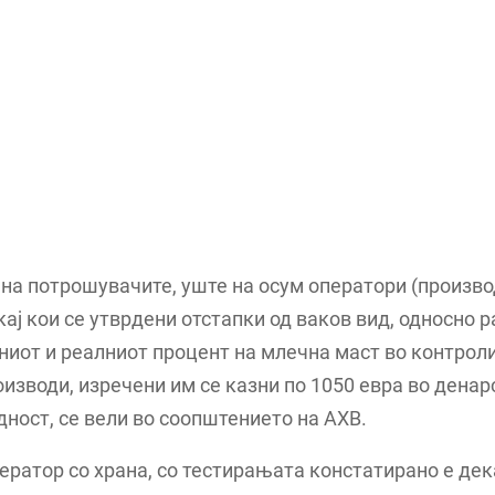
на потрошувачите, уште на осум оператори (произво
кај кои се утврдени отстапки од ваков вид, односно 
иот и реалниот процент на млечна маст во контрол
изводи, изречени им се казни по 1050 евра во денар
ност, се вели во соопштението на АХВ.
ператор со храна, со тестирањата констатирано е дек