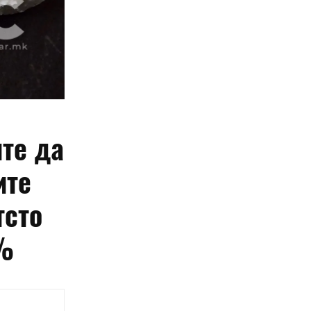
ите да
ите
тсто
1%