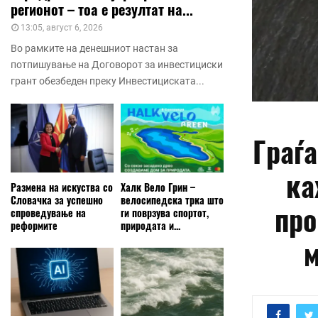
регионот – тоа е резултат на...
13:05, август 6, 2026
Во рамките на денешниот настан за
потпишување на Договорот за инвестициски
грант обезбеден преку Инвестициската...
Граѓа
ка
Размена на искуства со
Халк Вело Грин –
Словачка за успешно
велосипедска трка што
про
спроведување на
ги поврзува спортот,
реформите
природата и...
м