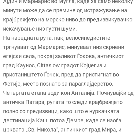
Ајдин и Мармарис во Мугла, каде за само неколку
минути може да се премине од истражување на
крајбрежјето на морско ниво до предизвикувачко
искачување низ густи шуми.
На наредната рута, пак, велосипедистите
тргнуваат од Мармарис, минуваат низ скриени
егејски села, покрај заливот Ѓокова, античкиот
град Каунос, Cittaslow градот Ќојџегиз и
пристаништето Ѓочек, пред да пристигнат во
Фетије, место познато за параглајдерство.
Четвртата етапа води кон Анталија. Почнувајќи од
античка Патара, рутата го следи крајбрежјето
полно со предизвици, како што е нуркачката
дестинација Каш, потоа Демре, каде се наоѓа
црквата „Св. Никола“, античкиот град Мира, и