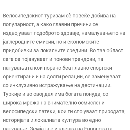
Велосипедскиот туризам сè повеќе добива на
популарност, a како главни причини се
издвојуваат подоброто здравје, намалувањето на
јаглеродните емисии, но и економските
придобивки за локалните средини. Во таа област
сега се појавуваат и понови трендови, па
патувањата кои порано беа главно спортски
ориентирани и на долги релации, се заменуваат
со инклузивно истражување на дестинации.
Туркије и во овој дел има богата понуда, со
широка мрежа на внимателно осмислени
велосипедски патеки, кои ги спојуваат природата,
историјата и локалната култура во едно
патување. Земјата е и членка на Европската