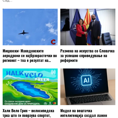
Сад...
Мицкоски: Македонските
Размена на искуства со Словачка
аеродроми се најбрзорастечки во
за успешно спроведување на
регионот – тоа е резултат на...
реформите
Халк Вело Грин – велосипедска
Модел на вештачка
трка што ги поврзува спортот,
интелигенција создал лажен