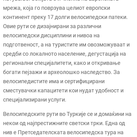
мрежа, која го поврзува целиот европски
континент преку 17 долги велосипедски патеки.
Овие рути се дизајнирани за различни
велосипедски дисциплини и нивоа на
подготвеност, а на туристите им овозможуваат и
средби со локалното население, дегустација на
регионални специјалитети, како и откривање
богати пејзажи и археолошко наследство. За
велосипедистите има и сертифицирани
сместувачки капацитети кои нудат удобност и
специјализирани услуги.
Велосипедските рути во Туркије се и домаќини на
некои од најпрестижните светски трки. Една од
нив е Претседателската велосипедска тура на