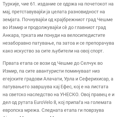
Туркије, чие 61. издание се одржа на почетокот на
мај, претставувајќи ја целата разновидност на
земјата. Почнувајќи од крајбрежниот град Чешме
во Измир и продолжувајќи сè до главниот град
Анкара, трката им понуди на велосипедистите
незаборавно патување, па затоа и се препорачува
како искуство за сите љубители на овој спорт.
Првата етапа се вози од Чешме до Селчук во
Измир, па сите авантуристи поминуваат низ
егејските градови Алачати, Урла и Сеферихисар, а
патувањето завршува кај Ефес, кој е на листата
на светско наследство на УНЕСКО. Овој правец е и
дел од рутата EuroVelo 8, кој припаѓа на големата
европска мрежа. Следната етапа ги поврзува