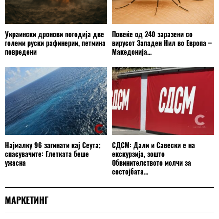
Украински дронови погодија две
Повеќе од 240 заразени со
големи руски рафинерии, петмина
вирусот Западен Нил во Европа –
повредени
Македонија...
Најмалку 96 загинати кај Сеута;
СДСМ: Дали и Савески е на
спасувачите: Глетката беше
екскурзија, зошто
ужасна
Обвинителството молчи за
состојбата...
МАРКЕТИНГ