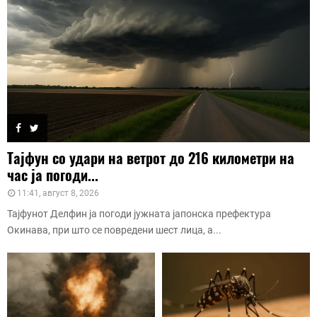
Тајфун со удари на ветрот до 216 километри на
час ја погоди...
11:41, август 8, 2026
Тајфунот Делфин ја погоди јужната јапонска префектура
Окинава, при што се повредени шест лица, а...