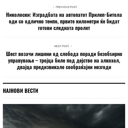
PREVIOUS POST
Николоски: Изградбата на автопатот Прилеп-Битола
оди со одлично темпо, првите километри ќе бидат
готови следната пролет
NEXT POST
Шест возачи лишени од слобода поради безобѕирно
управување – тројца биле под дејство на алкохол,
двајца предизвикале сообраќајни незгоди
НАЈНОВИ ВЕСТИ