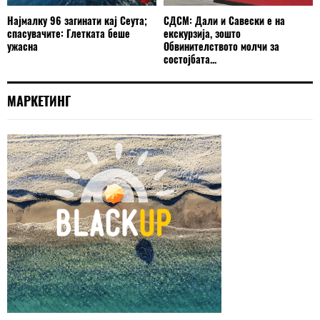
Најмалку 96 загинати кај Сеута;
СДСМ: Дали и Савески е на
спасувачите: Глетката беше
екскурзија, зошто
ужасна
Обвинителството молчи за
состојбата...
МАРКЕТИНГ