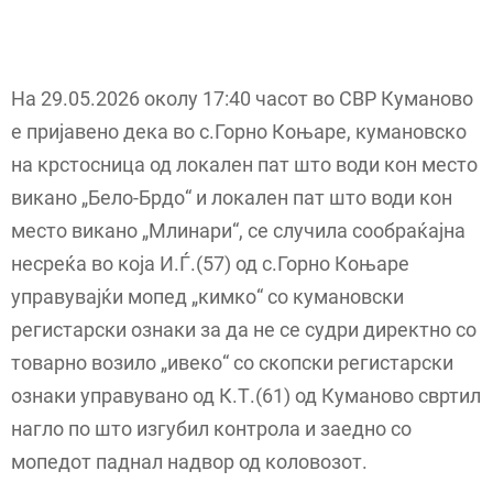
На 29.05.2026 околу 17:40 часот во СВР Куманово
е пријавено дека во с.Горно Коњаре, кумановско
на крстосница од локален пат што води кон место
викано „Бело-Брдо“ и локален пат што води кон
место викано „Млинари“, се случила сообраќајна
несреќа во која И.Ѓ.(57) од с.Горно Коњаре
управувајќи мопед „кимко“ со кумановски
регистарски ознаки за да не се судри директно со
товарно возило „ивеко“ со скопски регистарски
ознаки управувано од К.Т.(61) од Куманово свртил
нагло по што изгубил контрола и заедно со
мопедот паднал надвор од коловозот.