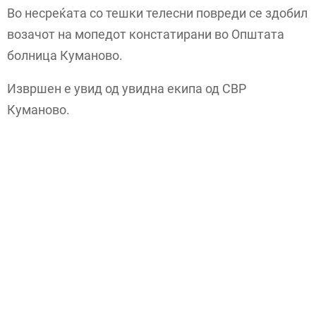
Во несреќата со тешки телесни повреди се здобил
возачот на мопедот констатирани во Општата
болница Куманово.
Извршен е увид од увидна екипа од СВР
Куманово.