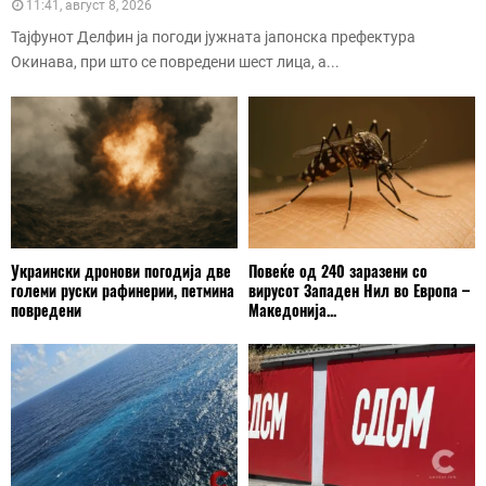
11:41, август 8, 2026
Тајфунот Делфин ја погоди јужната јапонска префектура
Окинава, при што се повредени шест лица, а...
Украински дронови погодија две
Повеќе од 240 заразени со
големи руски рафинерии, петмина
вирусот Западен Нил во Европа –
повредени
Македонија...