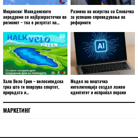
Мицкоски: Македонските
Размена на искуства со Словачка
аеродроми се најбрзорастечки во
за успешно спроведување на
регионот – тоа е резултат на...
реформите
Халк Вело Грин – велосипедска
Модел на вештачка
трка што ги поврзува спортот,
интелигенција создал лажен
природата и...
идентитет и испраќал пораки
МАРКЕТИНГ