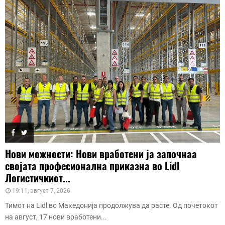
Нови можности: Нови вработени ја започнаа
својата професионална приказна во Lidl
Логистичкиот...
19:11, август 7, 2026
Тимот на Lidl во Македонија продолжува да расте. Од почетокот
на август, 17 нови вработени...