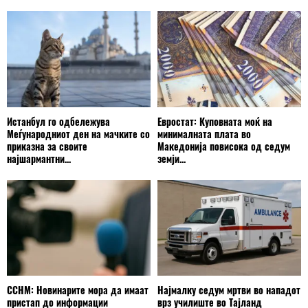
Истанбул го одбележува
Евростат: Куповната моќ на
Меѓународниот ден на мачките со
минималната плата во
приказна за своите
Македонија повисока од седум
најшармантни...
земји...
ССНМ: Новинарите мора да имаат
Најмалку седум мртви во нападот
пристап до информации
врз училиште во Тајланд