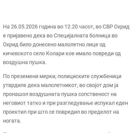
На 26.05.2026 година во 12.20 часот, во СВР Охрид
е пријавено дека во Специјалната болница во
Охрид било донесено малолетно лице од
кичевското село Колари кое имало повреди од
воздушна пушка.
По преземени мерки, полициските службеници
утврдиле дека малолетникот, во својот дом ја
пронашол воздушната пушка сопственост на
неговиот татко и при разгледување испукал еден
проектил при што се повредил во пределот на
ногата.