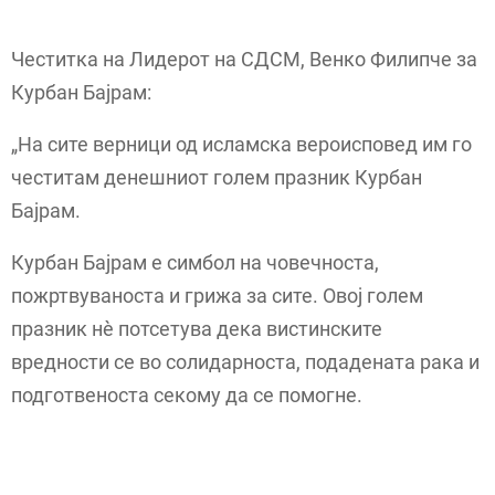
Честитка на Лидерот на СДСМ, Венко Филипче за
Курбан Бајрам:
„На сите верници од исламска вероисповед им го
честитам денешниот голем празник Курбан
Бајрам.
Курбан Бајрам е симбол на човечноста,
пожртвуваноста и грижа за сите. Овој голем
празник нè потсетува дека вистинските
вредности се во солидарноста, подадената рака и
подготвеноста секому да се помогне.