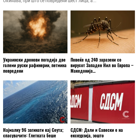
Окинава, при што се повредени шест лица, а...
Украински дронови погодија две
Повеќе од 240 заразени со
големи руски рафинерии, петмина
вирусот Западен Нил во Европа –
повредени
Македонија...
Најмалку 96 загинати кај Сеута;
СДСМ: Дали и Савески е на
спасувачите: Глетката беше
екскурзија, зошто