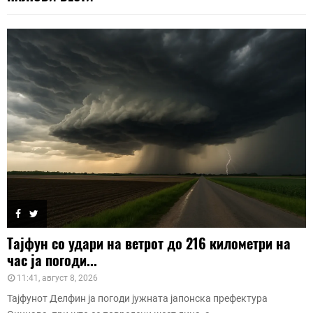
Тајфун со удари на ветрот до 216 километри на
час ја погоди...
11:41, август 8, 2026
Тајфунот Делфин ја погоди јужната јапонска префектура