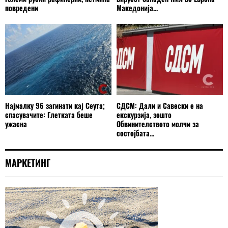
повредени
Македонија...
Најмалку 96 загинати кај Сеута;
СДСМ: Дали и Савески е на
спасувачите: Глетката беше
екскурзија, зошто
ужасна
Обвинителството молчи за
состојбата...
МАРКЕТИНГ