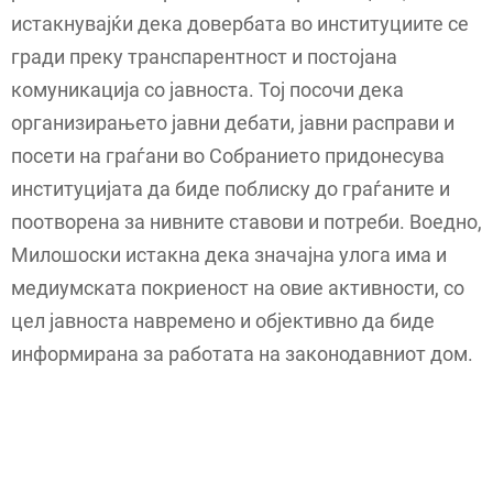
истакнувајќи дека довербата во институциите се
гради преку транспарентност и постојана
комуникација со јавноста. Тој посочи дека
организирањето јавни дебати, јавни расправи и
посети на граѓани во Собранието придонесува
институцијата да биде поблиску до граѓаните и
поотворена за нивните ставови и потреби. Воедно,
Милошоски истакна дека значајна улога има и
медиумската покриеност на овие активности, со
цел јавноста навремено и објективно да биде
информирана за работата на законодавниот дом.