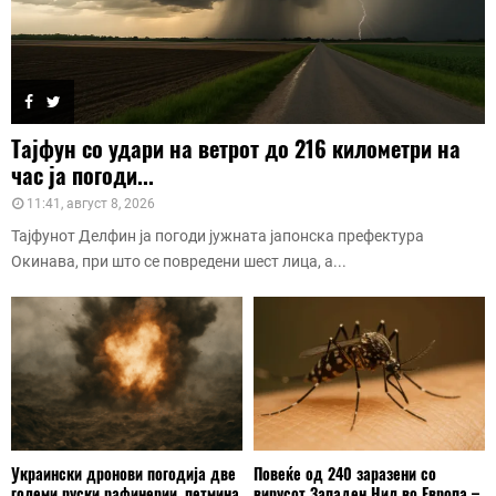
Тајфун со удари на ветрот до 216 километри на
час ја погоди...
11:41, август 8, 2026
Тајфунот Делфин ја погоди јужната јапонска префектура
Окинава, при што се повредени шест лица, а...
Украински дронови погодија две
Повеќе од 240 заразени со
големи руски рафинерии, петмина
вирусот Западен Нил во Европа –