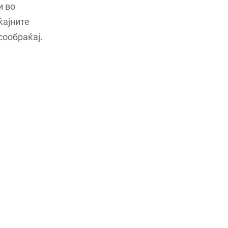
и во
ќајните
сообраќај.