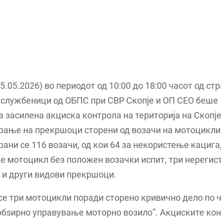
5.05.2026) во периодот од 10:00 до 18:00 часот од ст
 службеници од ОБПС при СВР Скопје и ОП СЕО беше
 засилена акциска контрола на територија на Скопје
рање на прекршоци сторени од возачи на мотоцикли.
ани се 116 возачи, од кои 64 за некористење кацига,
 мотоцикл без положен возачки испит, три нерегис
 и други видови прекршоци.
е три мотоцикли поради сторено кривично дело по 
обѕирно управување моторно возило”. Акциските ко