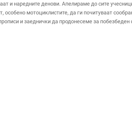
ат и наредните денови. Апелираме до сите учесниц
т, особено мотоциклистите, да ги почитуваат сообра
прописи и заеднички да продонесеме за побезбеден 