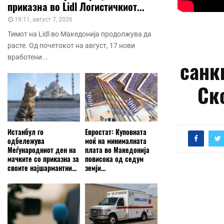
приказна во Lidl Логистичкиот...
19:11, август 7, 2026
Тимот на Lidl во Македонија продолжува да
расте. Од почетокот на август, 17 нови
вработени...
санк
Ск
Истанбул го
Евростат: Куповната
одбележува
моќ на минималната
Меѓународниот ден на
плата во Македонија
мачките со приказна за
повисока од седум
своите најшармантни...
земји...