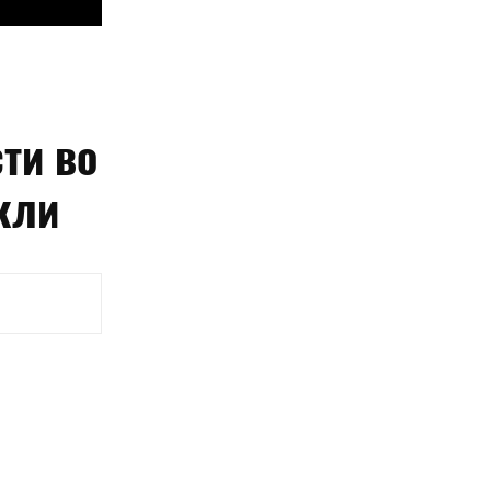
ти во
кли