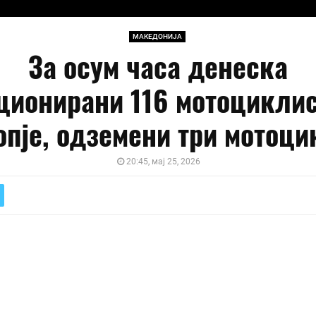
МАКЕДОНИЈА
За осум часа денеска
ционирани 116 мотоциклис
опје, одземени три мотоци
20:45, мај 25, 2026