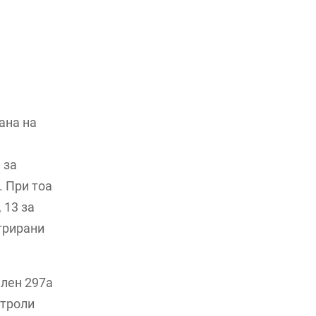
рана на
 за
 При тоа
 13 за
трирани
член 297а
нтроли