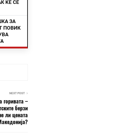
К ЌЕ СЕ
ШКА ЗА
Т ПОВИК
УВА
ТА
NEXT POST
а горивата –
тските берзи
не ли цената
 Македонија?