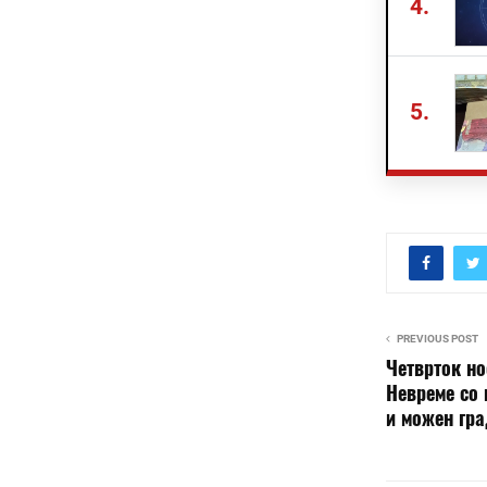
4.
5.
PREVIOUS POST
Четврток но
Невреме со 
и можен гр