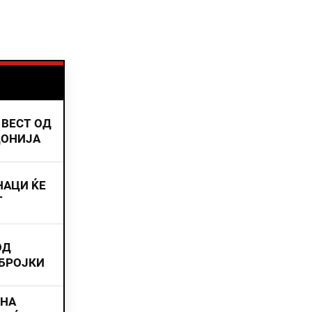
 ВЕСТ ОД
ДОНИЈА
НАЦИ ЌЕ
Т
ОД
 БРОЈКИ
ИНА