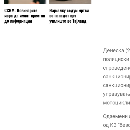
ССНМ: Новинарите
Најмалку седум мртви
мора да имаат пристап
во нападот врз
до информации
училиште во Тајланд
Денеска (2
полициски
спроведена
санкциони
санкционир
управување
мотоцикли
Одземени с
од КЗ “без