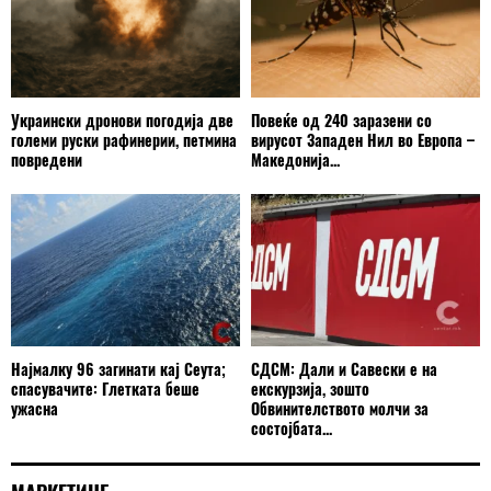
Украински дронови погодија две
Повеќе од 240 заразени со
големи руски рафинерии, петмина
вирусот Западен Нил во Европа –
повредени
Македонија...
Најмалку 96 загинати кај Сеута;
СДСМ: Дали и Савески е на
спасувачите: Глетката беше
екскурзија, зошто
ужасна
Обвинителството молчи за
состојбата...