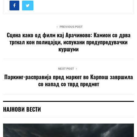
PREVIOUS POST
Сцена како од филм кај Арачиново: Камион со дрва
тргнал кон полицајци, испукани предупредувачки
куршуми
NEXT POST
Паркинг-расправија пред маркет во Карпош завршила
со напад со тврд предмет
НАЈНОВИ ВЕСТИ