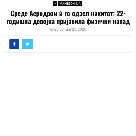
-
МАКЕДОНИЈА
Среде Аеродром ѝ го одзел накитот: 22-
годишна девојка пријавила физички напад
20:03, мај 25, 2026