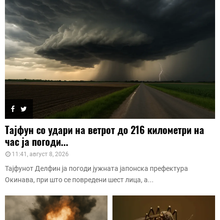
Тајфун со удари на ветрот до 216 километри на
час ја погоди...
11:41, август 8, 2026
Тајфунот Делфин ја погоди јужната јапонска префектура
Окинава, при што се повредени шест лица, а...