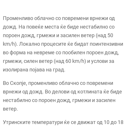
Променливо облачно со повремени врнежи од
дожд. На повеќе места ќе биде нестабилно со
пороен дожд, грмежи и засилен ветер (над 50
km/h). Локално процесите ќе бидат поинтензивни
во форма на невреме со пообилен пороен дожд,
грмежи, силен ветер (над 60 km/h) и услови за
изолирана појава на град.
Во Скопје, променливо облачно со повремени
врнежи од дожд. Во делови од котлината ќе биде
нестабилно со пороен дожд, грмежи и засилен
ветер.
Утринските температури ќе се движат од 10 до 18