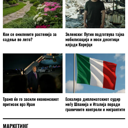
Кои се омилените растенија за
Зеленски: Путин подготвува тајна
садење во лето?
мобилизација и носи десетици
илјади Корејци
Трамп ќе го засили економскиот
Ескалира дипломатскиот судир
притисок врз Иран
меѓу Шпанија и Италија поради
граничните контроли и мигрантите
МАРКЕТИНГ