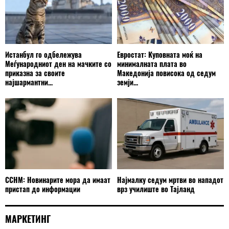
Истанбул го одбележува
Евростат: Куповната моќ на
Меѓународниот ден на мачките со
минималната плата во
приказна за своите
Македонија повисока од седум
најшармантни...
земји...
ССНМ: Новинарите мора да имаат
Најмалку седум мртви во нападот
пристап до информации
врз училиште во Тајланд
МАРКЕТИНГ