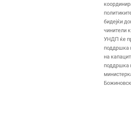
координира
политиките
бидејќи до
чинители к
УНДП ќе пр
поддршка н
на капацит
поддршка н
министерка
Божиновска