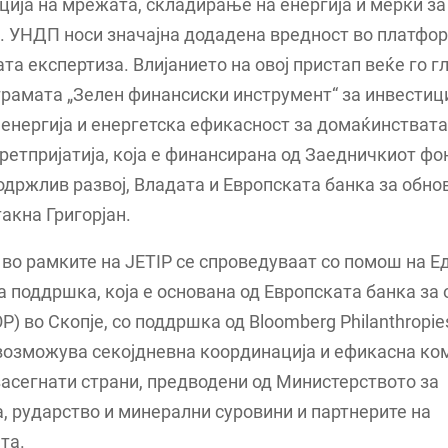
ија на мрежата, складирање на енергија и мерки з
. УНДП носи значајна додадена вредност во платфо
та експертиза. Влијанието на овој пристап веќе го 
рамата „Зелен финансиски инструмент“ за инвестиц
енергија и енергетска ефикасност за домаќинствата
ретпријатија, која е финансирана од Заедничкиот фо
одржлив развој, Владата и Европската банка за обно
такна Григорјан.
во рамките на JETIP се спроведуваат со помош на Е
а поддршка, која е основана од Европската банка за 
ОР) во Скопје, со поддршка од Bloomberg Philanthropie
возможува секојдневна координација и ефикасна ко
засегнати страни, предводени од Министерството за
, рударство и минерални суровини и партнерите на
та.