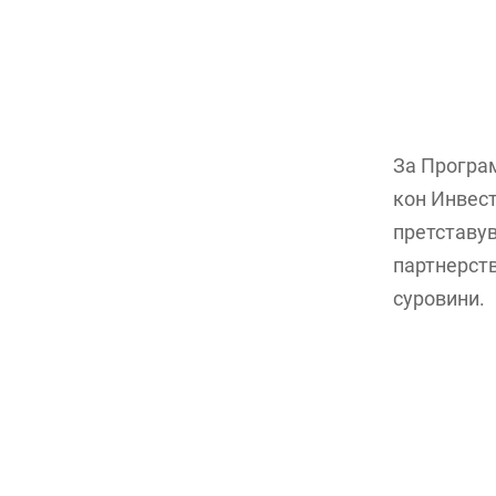
За Програм
кон Инвест
претставув
партнерств
суровини.