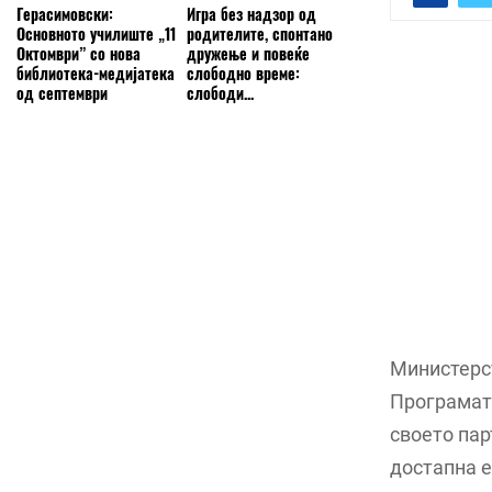
Герасимовски:
Игра без надзор од
Основното училиште „11
родителите, спонтано
Октомври” со нова
дружење и повеќе
библиотека-медијатека
слободно време:
од септември
слободи...
Министерст
Програмата
своето пар
достапна е