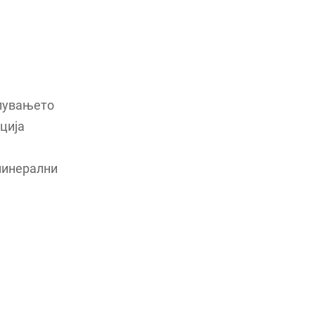
апувањето
ција
минерални