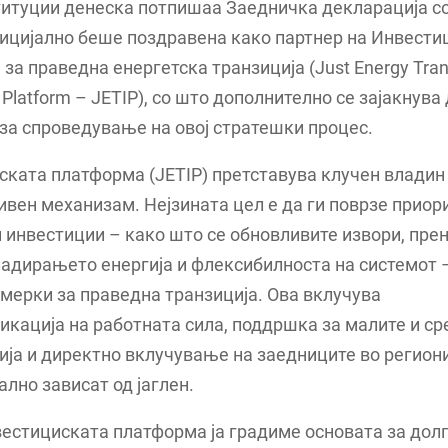
итуции денеска потпишаа Заедничка декларација со
ицијално беше поздравена како партнер на Инвести
за праведна енергетска транзиција (Just Energy Tran
 Platform – JETIP), со што дополнително се зајакнув
за спроведување на овој стратешки процес.
ката платформа (JETIP) претставува клучен владин
вен механизам. Нејзината цел е да ги поврзе приор
 инвестиции – како што се обновливите извори, пре
адирањето енергија и флексибилноста на системот 
мерки за праведна транзиција. Ова вклучува
кација на работната сила, поддршка за малите и ср
ија и директно вклучување на заедниците во регион
лно зависат од јаглен.
естициската платформа ја градиме основата за дол