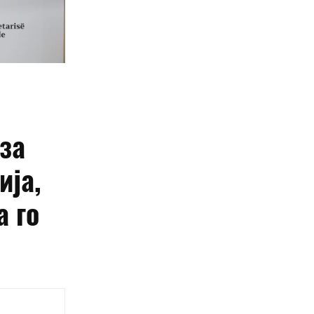
за
ија,
а го