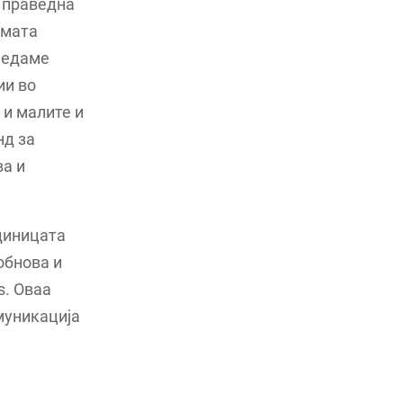
а праведна
рмата
гледаме
ии во
 и малите и
нд за
ва и
диницата
обнова и
s. Оваа
муникација