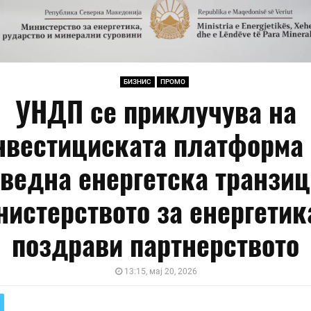
БИЗНИС
ПРОМО
УНДП се приклучува на
нвестициската платформа 
ведна енергетска транзиц
истерството за енергетик
поздрави партнерството
13:15, мај 20, 2026