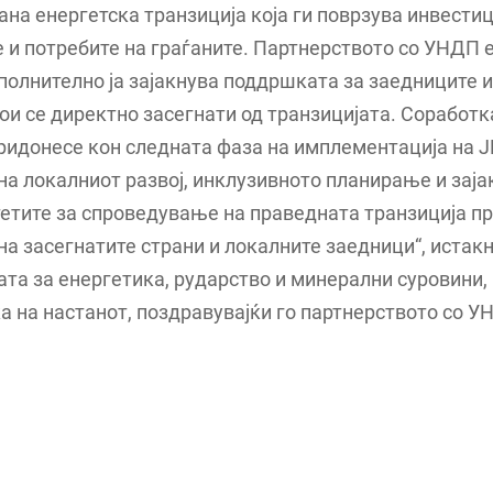
на енергетска транзиција која ги поврзува инвестиц
 и потребите на граѓаните. Партнерството со УНДП е
полнително ја зајакнува поддршката за заедниците 
ои се директно засегнати од транзицијата. Соработк
идонесе кон следната фаза на имплементација на J
а локалниот развој, инклузивното планирање и зај
етите за спроведување на праведната транзиција п
а засегнатите страни и локалните заедници“, истак
та за енергетика, рударство и минерални суровини
 на настанот, поздравувајќи го партнерството со У