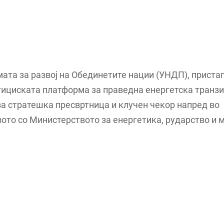
ата за развој на Обединетите нации (УНДП), прист
ициската платформа за праведна енергетска транзи
а стратешка пресвртница и клучен чекор напред во
ото со Министерството за енергетика, рударство и 