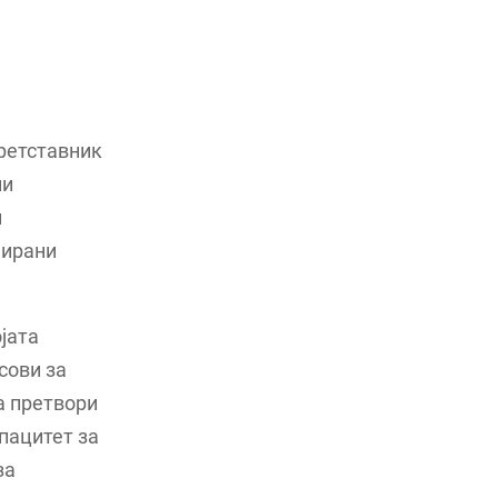
претставник
ни
и
нирани
јата
сови за
ја претвори
апацитет за
за