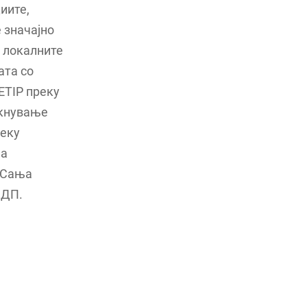
иите,
 значајно
и локалните
ата со
ETIP преку
акнување
реку
на
, Сања
НДП.