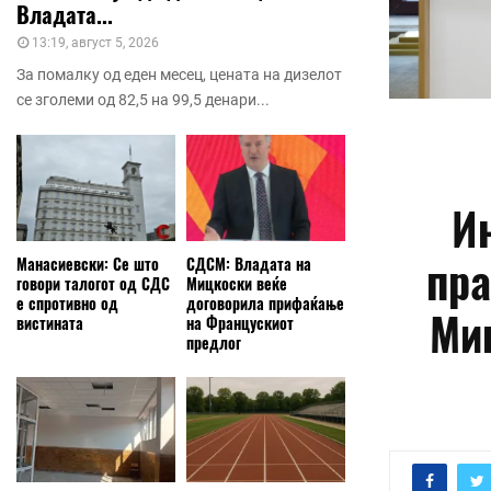
Владата...
13:19, август 5, 2026
За помалку од еден месец, цената на дизелот
се зголеми од 82,5 на 99,5 денари...
И
пра
Манасиевски: Се што
СДСМ: Владата на
говори талогот од СДС
Мицкоски веќе
е спротивно од
договорила прифаќање
Мин
вистината
на Францускиот
предлог