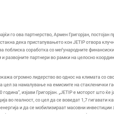
јќи го ова партнерство, Армен Григорјан, постојан 
стакна дека пристапувањето кон JETIP отвора клуч
за поблиска соработка со меѓународните финансиск
 и развојните партнери во рамки на целосно коорди
окажа огромно лидерство во однос на климата со сво
 цел за намалување на емисиите на стакленички га
0 година“, изјави Григорјан. „JETIP е моторот што ќе 
ија во reaлност, со цел да се воведат 1,7 гигавати к
енергија и да се мобилизираат масовни инвестиции 