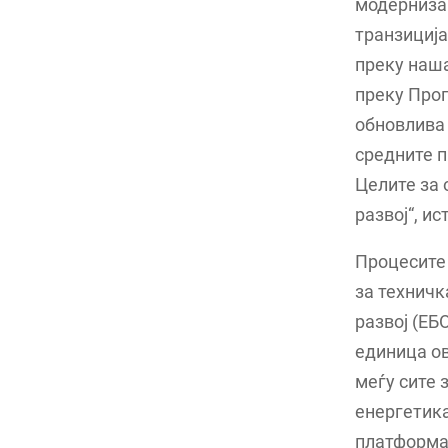
модернизац
транзиција
преку наша
преку Прог
обновлива 
средните п
Целите за 
развој“, ис
Процесите 
за техничк
развој (ЕБ
единица о
меѓу сите 
енергетика
платформа