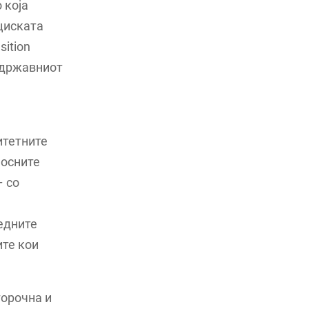
 која
циската
sition
а државниот
итетните
носните
– со
едните
ите кои
горочна и