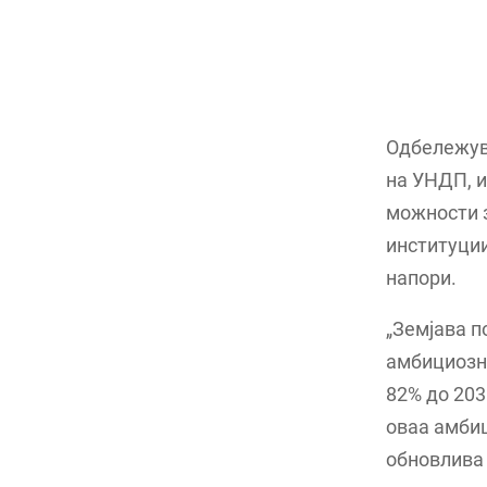
Одбележува
на УНДП, и
можности 
институции
напори.
„Земјава п
амбициозна
82% до 203
оваа амбиц
обновлива 