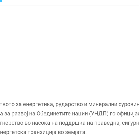
вото за енергетика, рударство и минерални суровин
 за развој на Обединетите нации (УНДП) го официј
тнерство во насока на поддршка на праведна, сигурн
нергетска транзиција во земјата.