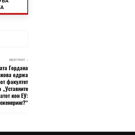
УВА
ТА
NEXT POST
ата Гордана
кова одржа
от факултет
 „Уставните
атот кон ЕУ:
нженеринг?“