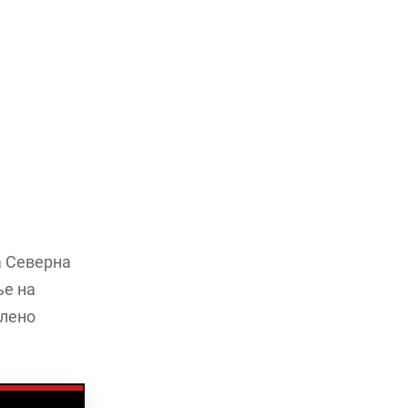
а Северна
ње на
елено