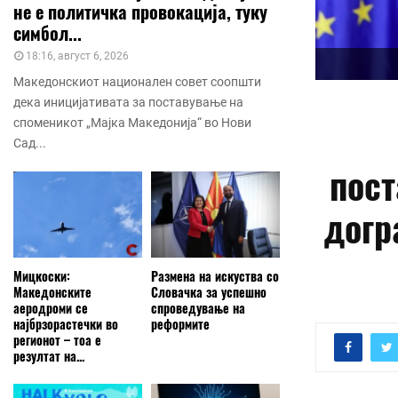
не е политичка провокација, туку
симбол...
18:16, август 6, 2026
Македонскиот национален совет соопшти
дека иницијативата за поставување на
споменикот „Мајка Македонија“ во Нови
Сад...
пост
догр
Мицкоски:
Размена на искуства со
Македонските
Словачка за успешно
аеродроми се
спроведување на
најбрзорастечки во
реформите
регионот – тоа е
резултат на...