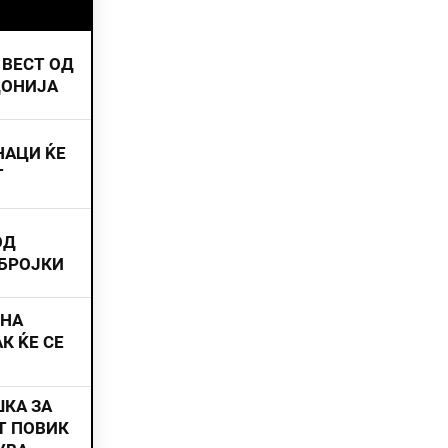
 ВЕСТ ОД
ДОНИЈА
НАЦИ ЌЕ
Т
ОД
 БРОЈКИ
ИНА
К ЌЕ СЕ
ШКА ЗА
Т ПОВИК