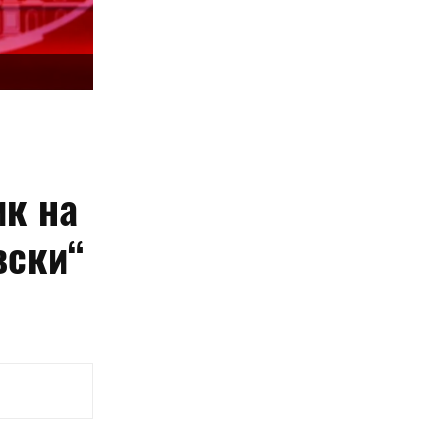
ик на
вски“