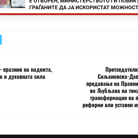
Е ОТВОРЕН, МИНИСТЕРСТВОТО ГИ ПОВИК
ГРАЃАНИТЕ ДА ЈА ИСКОРИСТАТ МОЖНОС
– празник на надежта,
Претседателк
о и духовната сила
Сиљановска-Дав
предавање на Правни
во Љубљана на тема
трансформации на п
реформи или уставен и