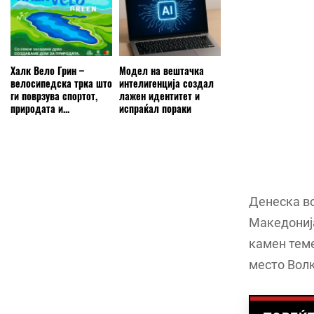
Халк Вело Грин –
Модел на вештачка
велосипедска трка што
интелигенција создал
ги поврзува спортот,
лажен идентитет и
природата и...
испраќал пораки
Денеска во
Македонија
камен теме
место Волк