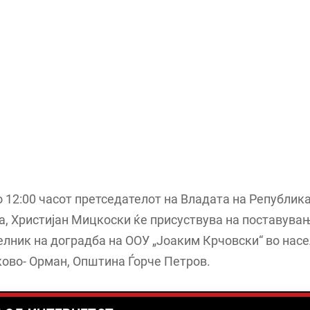
 12:00 часот претседателот на Владата на Републик
, Христијан Мицкоски ќе присуствува на поставува
лник на доградба на ООУ „Јоаким Крчовски“ во нас
ово- Орман, Општина Ѓорче Петров.