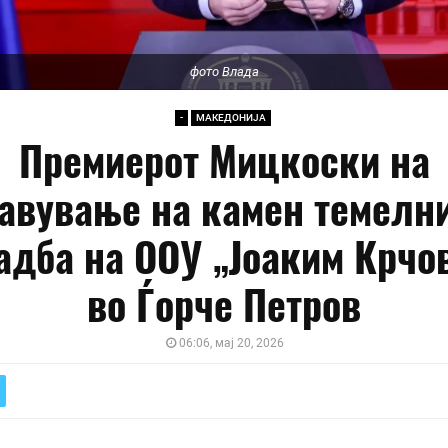
фото Влада
-
МАКЕДОНИЈА
Премиерот Мицкоски на
авување на камен темелн
адба на ООУ „Јоаким Крчо
во Ѓорче Петров
06:06, мај 20, 2026