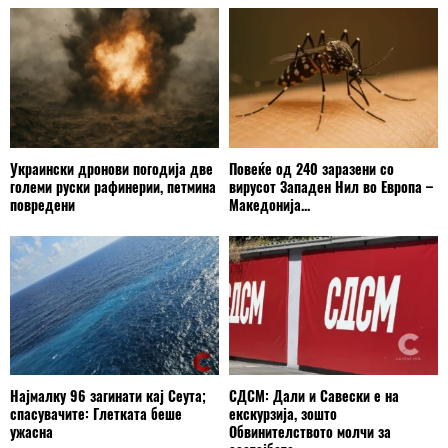
Украински дронови погодија две
Повеќе од 240 заразени со
големи руски рафинерии, петмина
вирусот Западен Нил во Европа –
повредени
Македонија...
Најмалку 96 загинати кај Сеута;
СДСМ: Дали и Савески е на
спасувачите: Глетката беше
екскурзија, зошто
ужасна
Обвинителството молчи за