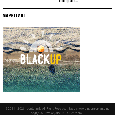
состојбата...
МАРКЕТИНГ
©2011 - 2026 - centar.mk. All Right Reserved. Забрането е превземање на
соддржините објавени на Centar.mk.