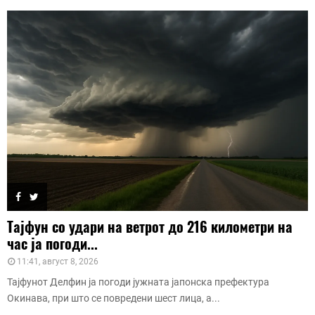
Тајфун со удари на ветрот до 216 километри на
час ја погоди...
11:41, август 8, 2026
Тајфунот Делфин ја погоди јужната јапонска префектура
Окинава, при што се повредени шест лица, а...