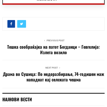
PREVIOUS POST
Тешка сообраќајка на патот Богданци – Гевгелија:
Излета возило
NEXT POST
Драма во Сушица: По недоразбирање, 74-годишен маж
нападнат кај селската чешма
НАЈНОВИ ВЕСТИ