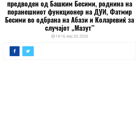
предводен од Башким Бесими, роднина на
поранешниот функционер на ДУИ, Фатмир
Бесими во одбрана на Абази и Коларевиќ за
случајот „Мазут’’
14:16, мај 20, 2026