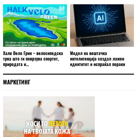
Халк Вело Грин – велосипедска
Модел на вештачка
трка што ги поврзува спортот,
интелигенција создал лажен
природата и...
идентитет и испраќал пораки
МАРКЕТИНГ