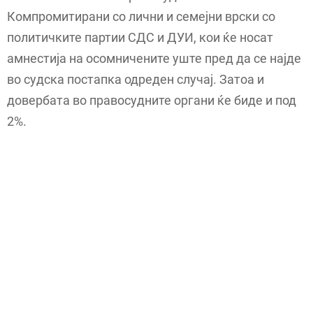
Компромитирани со лични и семејни врски со
политичките партии СДС и ДУИ, кои ќе носат
амнестија на осомничените уште пред да се најде
во судска постапка одреден случај. Затоа и
довербата во правосудните органи ќе биде и под
2%.