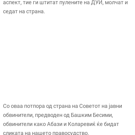
аспект, тие ги штитат пулените на ДУИ, молчат и
седат на страна.
Со оваа потпора од страна на Советот на јавни
обвинители, предводен од Башким Бесими,
обвинители како Абази и Коларевиќ ќе бидат
сликата на нашето правосудство.