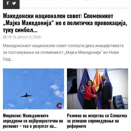
Македонски национален совет: Споменикот
„Мајка Македонија“ не е политичка провокација,
туку симбол...
18:16, август 6, 2026
Македонскиот национален совет соопшти дека иницијативата
за поставување на споменикот „Мајка Македонија“ во Нови
Сад...
Мицкоски: Македонските
Размена на искуства со Словачка
аеродроми се најбрзорастечки во
за успешно спроведување на
регионот – тоа е резултат на...
реформите