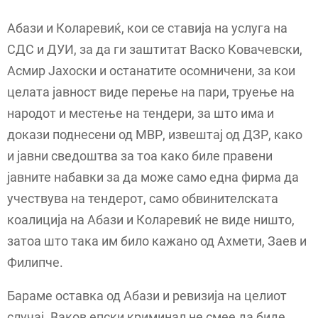
Абази и Коларевиќ, кои се ставија на услуга на
СДС и ДУИ, за да ги заштитат Васко Ковачевски,
Асмир Јахоски и останатите осомничени, за кои
целата јавност виде перење на пари, труење на
народот и местење на тендери, за што има и
докази поднесени од МВР, извештај од ДЗР, како
и јавни сведоштва за тоа како биле правени
јавните набавки за да може само една фирма да
учествува на тендерот, само обвинителската
коалиција на Абази и Коларевиќ не виде ништо,
затоа што така им било кажано од Ахмети, Заев и
Филипче.
Бараме оставка од Абази и ревизија на целиот
случај. Ваков епски криминал не смее да биде