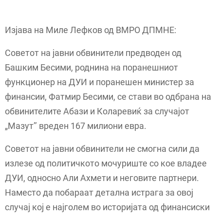
Изјава на Миле Лефков од ВМРО ДПМНЕ:
Советот на јавни обвинители предводен од
Башким Бесими, роднина на поранешниот
функционер на ДУИ и поранешен министер за
финансии, Фатмир Бесими, се стави во одбрана на
обвинителите Абази и Коларевиќ за случајот
„Мазут’’ вреден 167 милиони евра.
Советот на јавни обвинители не смогна сили да
излезе од политичкото мочуриште со кое владее
ДУИ, односно Али Ахмети и неговите партнери.
Наместо да побараат детална истрага за овој
случај кој е најголем во историјата од финансиски