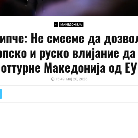
-
МАКЕДОНИЈА
ипче: Не смееме да дозво
рпско и руско влијание да 
оттурне Македонија од ЕУ
15:49, мај 20, 2026