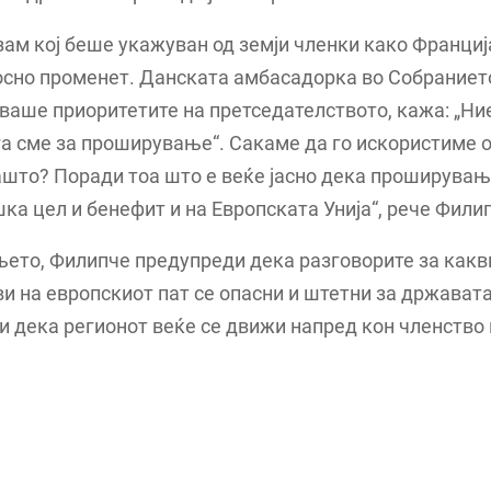
ам кој беше укажуван од земји членки како Франциј
осно променет. Данската амбасадорка во Собранието
аше приоритетите на претседателството, кажа: „Ни
га сме за проширување“. Сакаме да го искористиме о
што? Поради тоа што е веќе јасно дека проширувањ
ка цел и бенефит и на Европската Унија“, рече Фили
ето, Филипче предупреди дека разговорите за какв
и на европскиот пат се опасни и штетни за државата
и дека регионот веќе се движи напред кон членство 