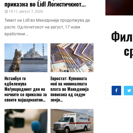
приказна во Lidl Логистичкиот...
19:11, август 7, 2026
Тимот на Lidl во Македонија продолжува да
расте. Од почетокот на август, 17 нови
Фил
вработени...
с
Истанбул го
Евростат: Куповната
одбележува
моќ на минималната
Меѓународниот ден на
плата во Македонија
мачките со приказна за
повисока од седум
своите најшармантни...
земји...