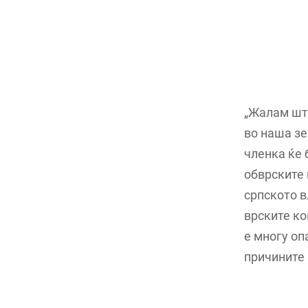
„Жалам што
во наша зе
членка ќе 
обврските 
српското в
врските ко
е многу оп
причините 