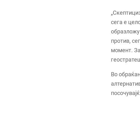
„Скептициз
сега е цел
образложув
против, се
момент. За
геостратеш
Во обраќањ
алтернатив
посочувајќ