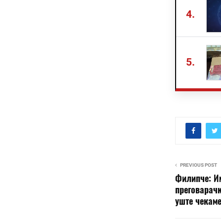
4.
5.
PREVIOUS POST
Филипче: И
преговарачк
уште чекам