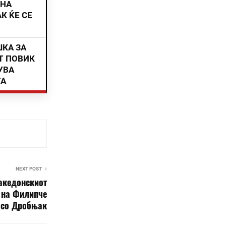
ИНА
К ЌЕ СЕ
ШКА ЗА
Т ПОВИК
УВА
ТА
NEXT POST
македонскиот
а на Филипче
со Дробњак