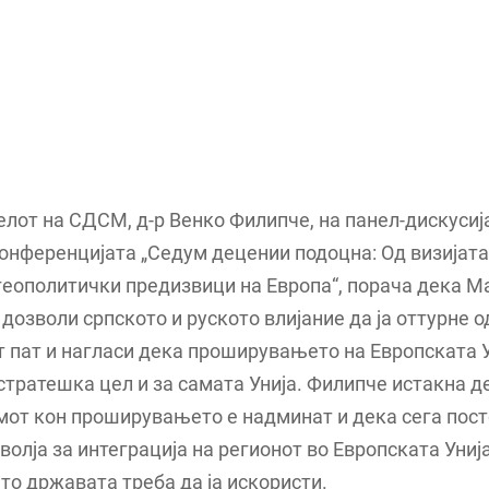
лот на СДСМ, д-р Венко Филипче, на панел-дискусиј
онференцијата „Седум децении подоцна: Од визијат
геополитички предизвици на Европа“, порача дека М
 дозволи српското и руското влијание да ја оттурне о
 пат и нагласи дека проширувањето на Европската У
остратешка цел и за самата Унија. Филипче истакна д
от кон проширувањето е надминат и дека сега пост
волја за интеграција на регионот во Европската Униј
о државата треба да ја искористи.