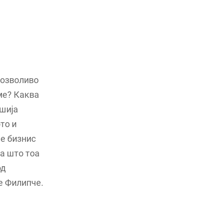
дозволиво
ме? Каква
ршија
то и
ме бизнис
оа што тоа
од
е Филипче.