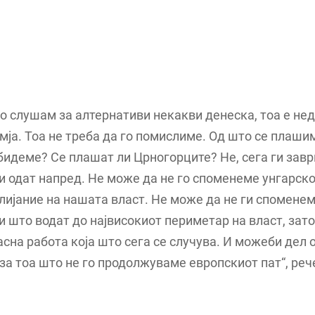
 слушам за алтернативи некакви денеска, тоа е не
мја. Тоа не треба да го помислиме. Од што се плаши
бидеме? Се плашат ли Црногорците? Не, сега ги зав
и одат напред. Не може да не го споменеме унгарско
лијание на нашата власт. Не може да не ги спомене
и што водат до највисокиот периметар на власт, зат
асна работа која што сега се случува. И можеби дел 
за тоа што не го продолжуваме европскиот пат“, реч