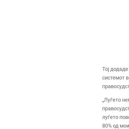
Тој додаде
системот в
правосудст
„Луѓето не
правосудст
луѓето пов
80% од мои