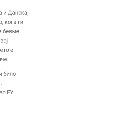
а и Данска,
, кога ги
е бевме
вој
ето е
пче.
и било
,
во ЕУ.