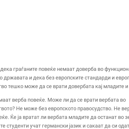
 дека граѓаните повеќе немаат доверба во функцион
о државата и дека без европските стандарди и евро
во тешко може да се врати довербата кај младите и 
маат верба повеќе. Може ли да се врати вербата во
вото? Не може без европското правосудство. Не ве
еќе. Ќе ја вратат ли вербата младите да останат во з
те студенти учат германски јазик и сакаат да си одат