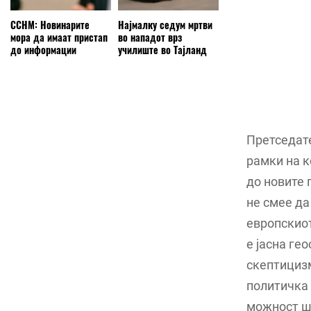
ССНМ: Новинарите
Најмалку седум мртви
мора да имаат пристап
во нападот врз
до информации
училиште во Тајланд
Претседате
рамки на к
до новите 
не смее да
европскиот
е јасна ге
скептицизм
политичка 
можност шт