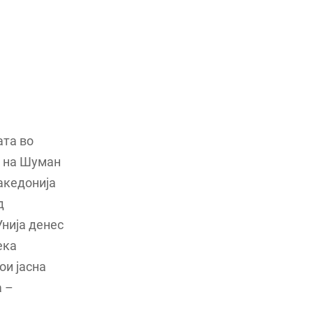
ата во
а на Шуман
акедонија
д
нија денес
ека
ои јасна
а –