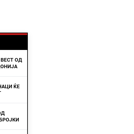
 ВЕСТ ОД
ДОНИЈА
НАЦИ ЌЕ
Т
ОД
 БРОЈКИ