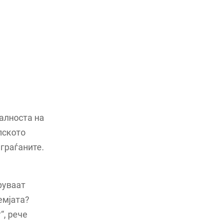
алноста на
пското
граѓаните.
руваат
емјата?
“, рече