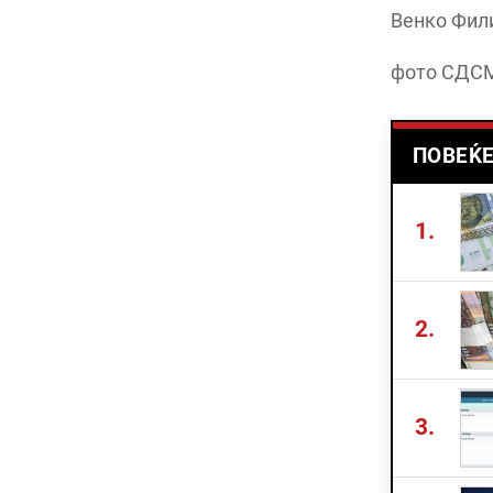
Венко Фил
фото СДС
ПОВЕЌЕ
1.
2.
3.