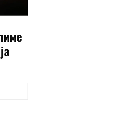
лиме
ја