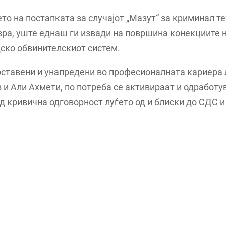
о на постапката за случајот „Мазут“ за криминал т
ра, уште еднаш ги извади на површина конекциите 
ско обвинителскиот систем.
ставени и унапредени во професионалната кариера 
 и Али Ахмети, по потреба се активираат и одработу
од кривична одговорност луѓето од и блиски до СДС 