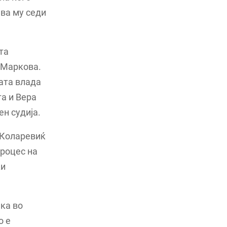
ава му седи
та
 Маркова.
ата влада
та и Вера
ен судија.
 Коларевиќ
процес на
ки
ка во
о е