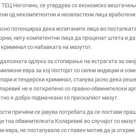
о ТЕЦ Неготино, се утврдува со економско вештачење
ени од некомпетентни и неовластени лица вработени
асно потенцираа дека испитаните лица во постапката
орни, ниту компетентни лица да проценат штета и да
криминал со набавката на мазутот.
ндалозната одлука за стопирање на истрагата за овој
милиони евра за кој постојат со силни индиции и сом
пари и тендерски криминал, станува јасно дека реш
ларевиќ не е поткрепено со правно-обвинителски ар
атно е добро подмачкано со прескапиот мазут.
ости причини се јавува потребата да се постави пра
и тоа обвинителката Коларевиќ во случајот со мазу
и евра, не постапувала со главен мотив да ја открие