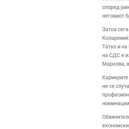
според јав
неговиот б
Затоа сега
Коларевиќ 
Татко и на
на СДС е и
Маркова, в
Кариерите
не се случ
професиона
номинации 
Обвинителк
економскио