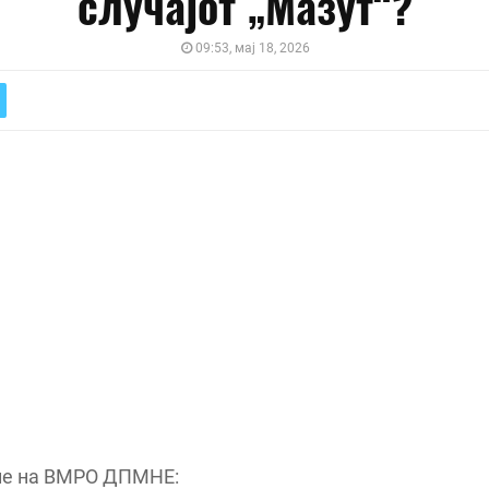
случајот „Мазут“?
09:53, мај 18, 2026
е на ВМРО ДПМНЕ: