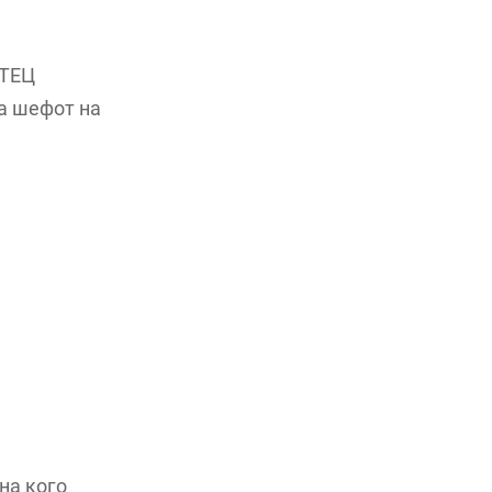
 ТЕЦ
на шефот на
на кого