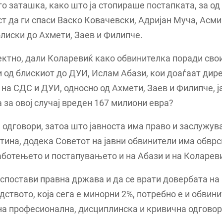
 го заташка, како што ја стопираше постапката, за о
т да ги спаси Васко Ковачевски, Адријан Муча, Асми
блиски до Ахмети, Заев и Филипче.
ктно, дали Коларевиќ како обвинителка поради сво
и од блискиот до ДУИ, Ислам Абази, кои доаѓаат дир
на СДС и ДУИ, односно од Ахмети, Заев и Филипче, ј
 за овој случај вреден 167 милиони евра?
одговори, затоа што јавноста има право и заслужува
тина, додека Советот на јавни обвинители има обврс
ботењето и постапувањето и на Абази и на Коларев
оспостави правна држава и да се врати довербата на
дството, која сега е минорни 2%, потребно е и обвин
а професионална, дисциплинска и кривична одговор