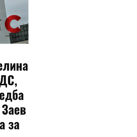
елина
СДС,
редба
 Заев
а за