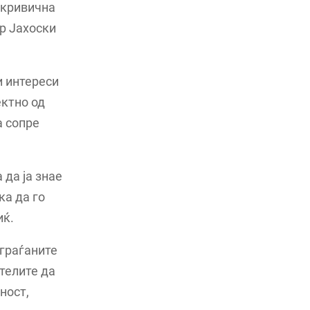
д кривична
р Јахоски
и интереси
ектно од
а сопре
 да ја знае
ка да го
иќ.
 граѓаните
ителите да
ност,