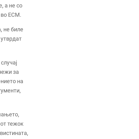
, а не со
 во ЕСМ.
, не биле
 утврдат
 случај
нежи за
ението на
гументи,
шањето,
тот тежок
 вистината,