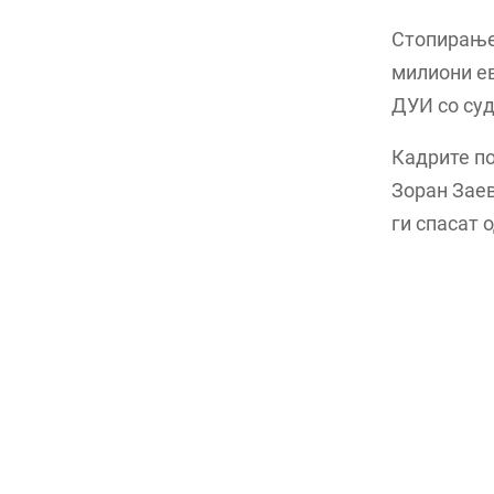
Стопирањет
милиони ев
ДУИ со суд
Кадрите по
Зоран Заев
ги спасат 