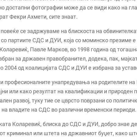
но достапни фотографии може да се види како на гл
рат Фекри Ахмети, сите знаат.
 повеќе се задржуваме на блискоста на обвинителка
со партиите СДС и ДУИ, која со моминско презиме е
 Коларевиќ, Павле Марков, во 1998 година од тогашн
збран за државен правобранител, додека, пак, мајка
о 2004 од коалицијата СДС и ДУИ е избрана за устав
 и професионалните унапредувања на родителите на
ајни или како резултат на квалификации и природен 
лен развој, туку тие се цврсто поврзани со политич
на владите на СДС во различни временски периоди.
ата Коларевиќ, блиска до СДС и ДУИ, добро знае де
т криминал или штета на државниот буџет, како шт