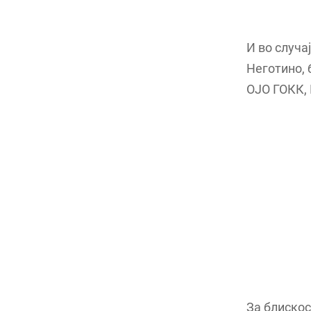
И во случа
Неготино, 
ОЈО ГОКК, 
За блискос