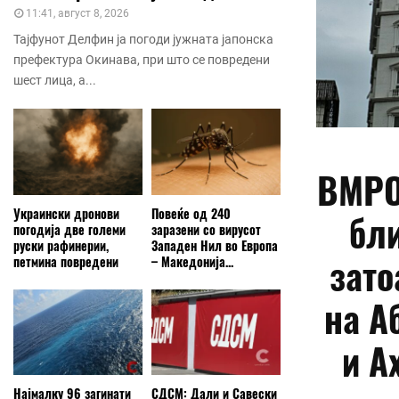
11:41, август 8, 2026
Тајфунот Делфин ја погоди јужната јапонска
префектура Окинава, при што се повредени
шест лица, а...
ВМРО
Украински дронови
Повеќе од 240
бли
погодија две големи
заразени со вирусот
руски рафинерии,
Западен Нил во Европа
зато
петмина повредени
– Македонија...
на А
и А
Најмалку 96 загинати
СДСМ: Дали и Савески