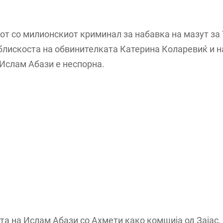
јот со милионскиот криминал за набавка на мазут за
блискоста на обвинителката Катерина Коларевиќ и 
Ислам Абази е неспорна.
та на Ислам Абази со Ахмети како комшија од Зајас, 