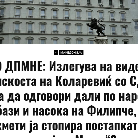
-
МАКЕДОНИЈА
 ДПМНЕ: Излегува на вид
скоста на Коларевиќ со 
а да одговори дали по на
бази и насока на Филипче,
хмети ја стопира постапкат