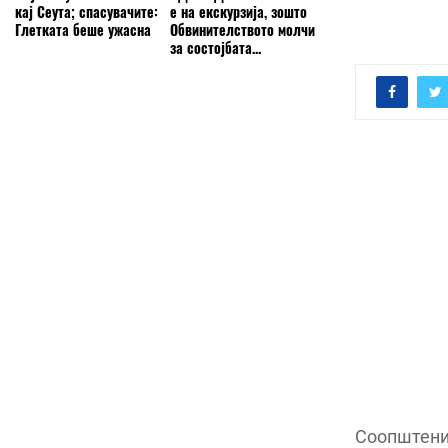
кај Сеута; спасувачите:
е на екскурзија, зошто
Глетката беше ужасна
Обвинителството молчи
за состојбата...
Соопштени