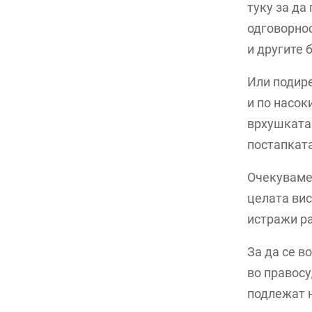
туку за да
одговорнос
и другите 
Или подире
и по насок
врхушката 
постапката
Очекуваме 
целата вис
истражи ра
За да се в
во правосу
подлежат н