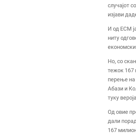
случајот с
изјави дад
И од ЕСМ ј
ниту одгов
економски 
Но, со ска
тежок 167 
перење на 
Абази и Ко
туку верој
Од овие пр
дали порад
167 милион