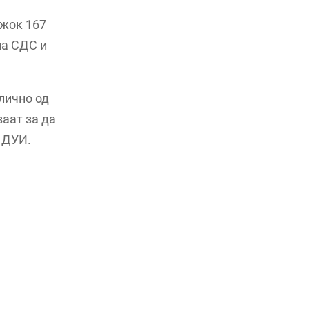
ежок 167
на СДС и
лично од
ваат за да
и ДУИ.