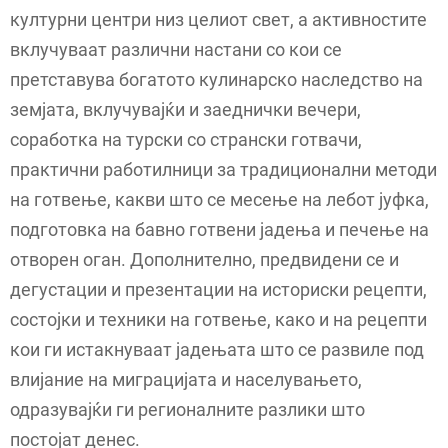
културни центри низ целиот свет, а активностите
вклучуваат различни настани со кои се
претставува богатото кулинарско наследство на
земјата, вклучувајќи и заеднички вечери,
соработка на турски со странски готвачи,
практични работилници за традиционални методи
на готвење, какви што се месење на лебот јуфка,
подготовка на бавно готвени јадења и печење на
отворен оган. Дополнително, предвидени се и
дегустации и презентации на историски рецепти,
состојки и техники на готвење, како и на рецепти
кои ги истакнуваат јадењата што се развиле под
влијание на миграцијата и населувањето,
одразувајќи ги регионалните разлики што
постојат денес.