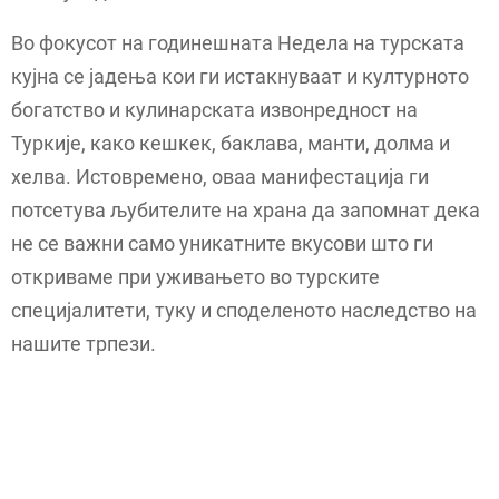
Во фокусот на годинешната Недела на турската
кујна се јадења кои ги истакнуваат и културното
богатство и кулинарската извонредност на
Туркије, како кешкек, баклава, манти, долма и
хелва. Истовремено, оваа манифестација ги
потсетува љубителите на храна да запомнат дека
не се важни само уникатните вкусови што ги
откриваме при уживањето во турските
специјалитети, туку и споделеното наследство на
нашите трпези.