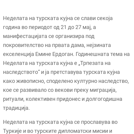
Неделата на турската кујна се слави секоја
година во периодот од 21 до 27 мај, а
манифестацијата се организира под
покровителство на првата дама, нејзината
екселенција Емине Ердоган. Годинешната тема на
Неделата на турската кујна е „Трпезата на
наследството“ и ја претставува турската кујна
како живописно, споделено културно наследство,
кое се развивало со векови преку миграција,
ритуали, колективен придонес и долгогодишна
традиција.
Неделата на турската кујна се прославува во
Туркије и во турските дипломатски мисии и