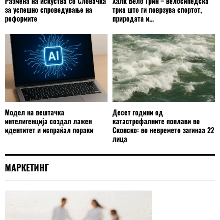
Размена на искуства со Словачка
Халк Вело Грин – велосипедска
за успешно спроведување на
трка што ги поврзува спортот,
реформите
природата и...
Модел на вештачка
Десет години од
интелигенција создал лажен
катастрофалните поплави во
идентитет и испраќал пораки
Скопско: во невремето загинаа 22
лица
МАРКЕТИНГ