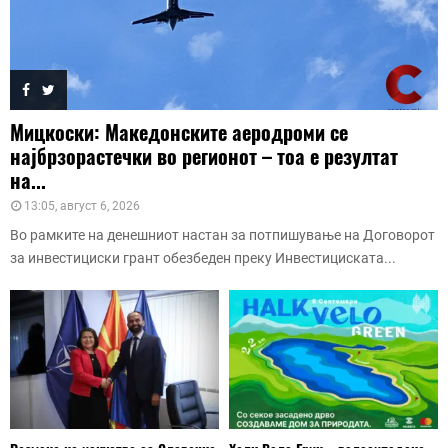
Мицкоски: Македонските аеродроми се
најбрзорастечки во регионот – тоа е резултат
на...
13:05, август 6, 2026
Во рамките на денешниот настан за потпишување на Договорот
за инвестициски грант обезбеден преку Инвестициската...