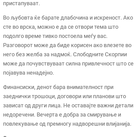
пристапуваат.
Во љубовта ќе барате длабочина и искреност. Ако
сте во врска, можно е да се отвори тема што
подолго време тивко постоела меѓу вас.
Разговорот може да биде корисен ако влезете во
него без желба за надмоќ. Слободните Скорпии
може да почувствуваат силна привлечност што се
појавува ненадејно.
Финансиски, денот бара внимателност при
заеднички трошоци, договори или планови што
зависат од други лица. Не оставајте важни детали
недоречени. Вечерта е добра за смирување и
повлекување од премногу надворешни влијанија.