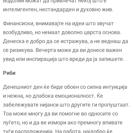
Водолии можат да привлечат некој што е
интелигентен, нестандарден и духовно жив.
Финансиски, внимавајте на идеи што звучат
возбудливо, но немаат доволно цврста основа.
Денеска е добро да се истражува, а не веднаш да
се ризикува. Вечерта може да ви донесе важен
увид или инспирација што вреди да ја запишете.
Риби
Денешниот ден ќе биде обоен со силна интуиција
и нежна, но длабока емоционалност. Ќе
забележувате нијанси што другите ги пропуштаат.
Тоа може многу да ви помогне во односите со
луѓето, но и да ве измори ако премногу впивате
туѓи расположенија. На работа, најдобро ќе