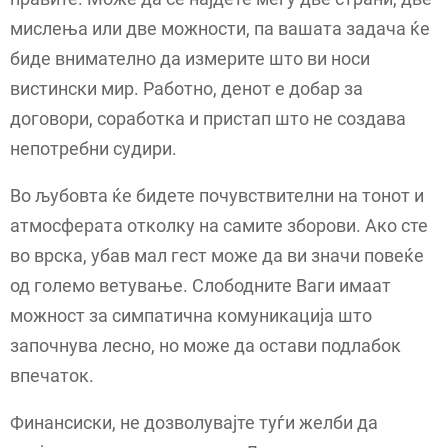
мислења или две можности, па вашата задача ќе
биде внимателно да измерите што ви носи
вистински мир. Работно, денот е добар за
договори, соработка и пристап што не создава
непотребни судири.
Во љубовта ќе бидете почувствителни на тонот и
атмосферата отколку на самите зборови. Ако сте
во врска, убав мал гест може да ви значи повеќе
од големо ветување. Слободните Ваги имаат
можност за симпатична комуникација што
започнува лесно, но може да остави подлабок
впечаток.
Финансиски, не дозволувајте туѓи желби да