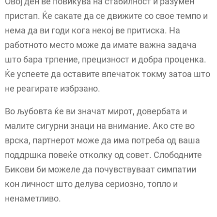
Овој ден ве повикува на стабилност и разумен
пристап. Ќе сакате да се движите со свое темпо и
нема да ви годи кога некој ве притиска. На
работното место може да имате важна задача
што бара трпение, прецизност и добра проценка.
Ќе успеете да оставите впечаток токму затоа што
не реагирате избрзано.
Во љубовта ќе ви значат мирот, довербата и
малите сигурни знаци на внимание. Ако сте во
врска, партнерот може да има потреба од ваша
поддршка повеќе отколку од совет. Слободните
Бикови би можеле да почувствуваат симпатии
кон личност што делува сериозно, топло и
ненаметливо.