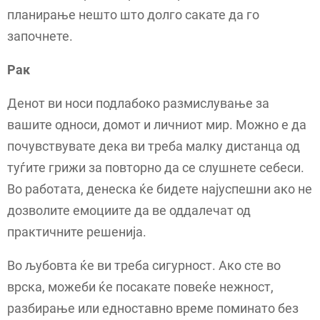
планирање нешто што долго сакате да го
започнете.
Рак
Денот ви носи подлабоко размислување за
вашите односи, домот и личниот мир. Можно е да
почувствувате дека ви треба малку дистанца од
туѓите грижи за повторно да се слушнете себеси.
Во работата, денеска ќе бидете најуспешни ако не
дозволите емоциите да ве оддалечат од
практичните решенија.
Во љубовта ќе ви треба сигурност. Ако сте во
врска, можеби ќе посакате повеќе нежност,
разбирање или едноставно време поминато без