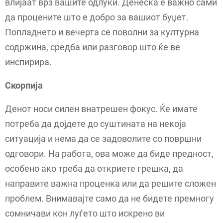
влијаат врз вашите одлуки. Денеска е важно сами
да процените што е добро за вашиот буџет.
Попладнето и вечерта се поволни за културна
содржина, средба или разговор што ќе ве
инспирира.
Скорпија
Денот носи силен внатрешен фокус. Ќе имате
потреба да дојдете до суштината на некоја
ситуација и нема да се задоволите со површни
одговори. На работа, ова може да биде предност,
особено ако треба да откриете грешка, да
направите важна проценка или да решите сложен
проблем. Внимавајте само да не бидете премногу
сомничави кон луѓето што искрено ви