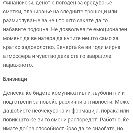
Финансиски, денот е погоден за средување
сметки, планирање на следните трошоци или
размислување за нешто што сакате да го
набавите подоцна. Не дозволувајте емоционален
момент да ве натера да купите нешто само за
кратко задоволство. Вечерта ќе ви годи мирна
атмосфера и чувство дека сте го завршиле
најважното.
Близнаци
Денеска ќе бидете комуникативни, љубопитни и
подготвени за повеќе различни активности. Може
да добиете неочекувана информација, порака или
повик што ќе ви го смени распоредот. Работно, ќе
имате добра способност брзо да се снаоѓате, но