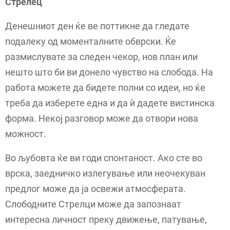
Стрелец
Денешниот ден ќе ве поттикне да гледате
подалеку од моменталните обврски. Ќе
размислувате за следен чекор, нов план или
нешто што би ви донело чувство на слобода. На
работа можете да бидете полни со идеи, но ќе
треба да изберете една и да ѝ дадете вистинска
форма. Некој разговор може да отвори нова
можност.
Во љубовта ќе ви годи спонтаност. Ако сте во
врска, заедничко излегување или неочекуван
предлог може да ја освежи атмосферата.
Слободните Стрелци може да запознаат
интересна личност преку движење, патување,