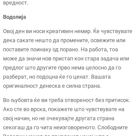
вредност.
Водолија
Овој ден ви носи креативен немир. Ќе чувствувате
дека сакате нешто да промените, освежите или
поставите поинаку од порано. На работа, тоа
може да значи нов пристап кон стара задача или
предлог што другите прво нема целосно да го
разберат, но подоцна ќе го ценат. Вашата
оригиналност денеска е силна страна.
Во љубовта ќе ви треба отвореност без притисок.
Ако сте во врска, покажете што чувствувате на
свој начин, но не очекувајте другата страна
секогаш да го чита неизговореното. Слободните