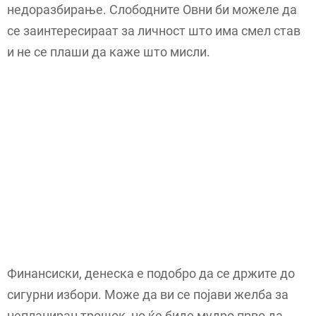
недоразбирање. Слободните Овни би можеле да
се заинтересираат за личност што има смел став
и не се плаши да каже што мисли.
Финансиски, денеска е подобро да се држите до
сигурни избори. Може да ви се појави желба за
непланиран трошок, но ќе биде мудро прво да