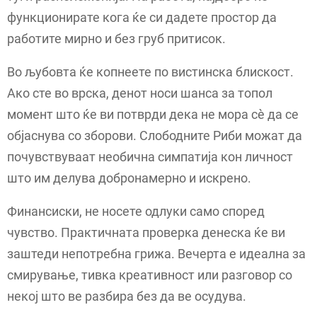
функционирате кога ќе си дадете простор да
работите мирно и без груб притисок.
Во љубовта ќе копнеете по вистинска блискост.
Ако сте во врска, денот носи шанса за топол
момент што ќе ви потврди дека не мора сè да се
објаснува со зборови. Слободните Риби можат да
почувствуваат необична симпатија кон личност
што им делува добронамерно и искрено.
Финансиски, не носете одлуки само според
чувство. Практичната проверка денеска ќе ви
заштеди непотребна грижа. Вечерта е идеална за
смирување, тивка креативност или разговор со
некој што ве разбира без да ве осудува.