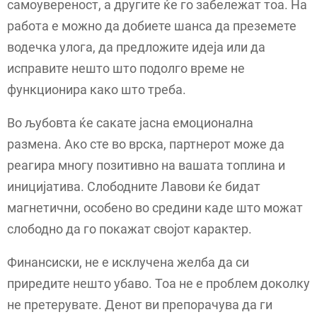
самоувереност, а другите ќе го забележат тоа. На
работа е можно да добиете шанса да преземете
водечка улога, да предложите идеја или да
исправите нешто што подолго време не
функционира како што треба.
Во љубовта ќе сакате јасна емоционална
размена. Ако сте во врска, партнерот може да
реагира многу позитивно на вашата топлина и
иницијатива. Слободните Лавови ќе бидат
магнетични, особено во средини каде што можат
слободно да го покажат својот карактер.
Финансиски, не е исклучена желба да си
приредите нешто убаво. Тоа не е проблем доколку
не претерувате. Денот ви препорачува да ги