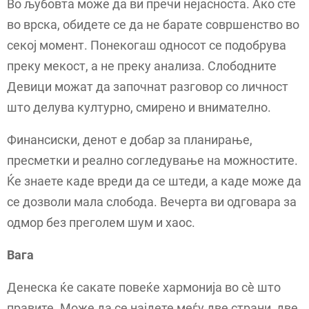
Во љубовта може да ви пречи нејасноста. Ако сте
во врска, обидете се да не барате совршенство во
секој момент. Понекогаш односот се подобрува
преку мекост, а не преку анализа. Слободните
Девици можат да започнат разговор со личност
што делува културно, смирено и внимателно.
Финансиски, денот е добар за планирање,
пресметки и реално согледување на можностите.
Ќе знаете каде вреди да се штеди, а каде може да
се дозволи мала слобода. Вечерта ви одговара за
одмор без преголем шум и хаос.
Вага
Денеска ќе сакате повеќе хармонија во сè што
правите. Може да се најдете меѓу две страни, две