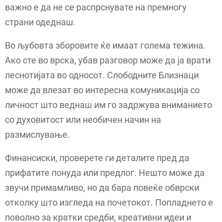
важно е да не се распрснувате на премногу
страни одеднаш.
Во љубовта зборовите ќе имаат голема тежина.
Ако сте во врска, убав разговор може да ја врати
леснотијата во односот. Слободните Близнаци
може да влезат во интересна комуникација со
личност што веднаш им го задржува вниманието
со духовитост или необичен начин на
размислување.
Финансиски, проверете ги деталите пред да
прифатите понуда или предлог. Нешто може да
звучи примамливо, но да бара повеќе обврски
отколку што изгледа на почетокот. Попладнето е
поволно за кратки средби, креативни идеи и