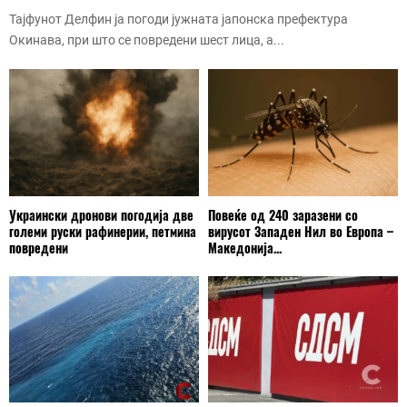
Тајфунот Делфин ја погоди јужната јапонска префектура
Окинава, при што се повредени шест лица, а...
Украински дронови погодија две
Повеќе од 240 заразени со
големи руски рафинерии, петмина
вирусот Западен Нил во Европа –
повредени
Македонија...