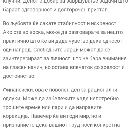
клучни. Денот е добар за завршување задачи што
бараат одговорност и долгорочен пристап.
Во љубовта ќе сакате стабилност и искреност.
Ако сте во врска, може да разговарате за нешто
практично што ќе ви даде чувство дека односот
оди напред. Слободните Јарци можат да се
заинтересираат за личност што не бара внимание
на гласен начин, но остава впечаток со зрелост и
достоинство.
Финансиски, ова е поволен ден за рационални
одлуки. Може да забележите каде непотребно
трошите време или пари и да направите
корекција. Навечер ќе ви годи мир, но и
признанието дека вашиот труд носи конкретна