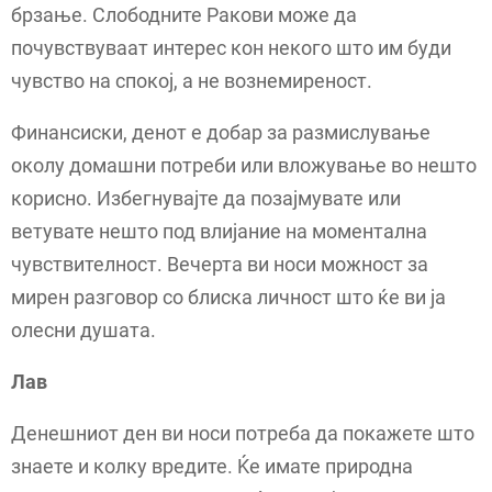
брзање. Слободните Ракови може да
почувствуваат интерес кон некого што им буди
чувство на спокој, а не вознемиреност.
Финансиски, денот е добар за размислување
околу домашни потреби или вложување во нешто
корисно. Избегнувајте да позајмувате или
ветувате нешто под влијание на моментална
чувствителност. Вечерта ви носи можност за
мирен разговор со блиска личност што ќе ви ја
олесни душата.
Лав
Денешниот ден ви носи потреба да покажете што
знаете и колку вредите. Ќе имате природна