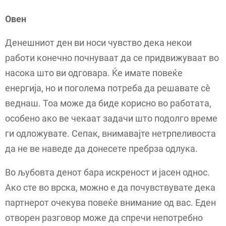
Овен
Денешниот ден ви носи чувство дека некои
работи конечно почнуваат да се придвижуваат во
насока што ви одговара. Ќе имате повеќе
енергија, но и поголема потреба да решавате сè
веднаш. Тоа може да биде корисно во работата,
особено ако ве чекаат задачи што подолго време
ги одложувате. Сепак, внимавајте нетрпеливоста
да не ве наведе да донесете пребрза одлука.
Во љубовта денот бара искреност и јасен однос.
Ако сте во врска, можно е да почувствувате дека
партнерот очекува повеќе внимание од вас. Еден
отворен разговор може да спречи непотребно