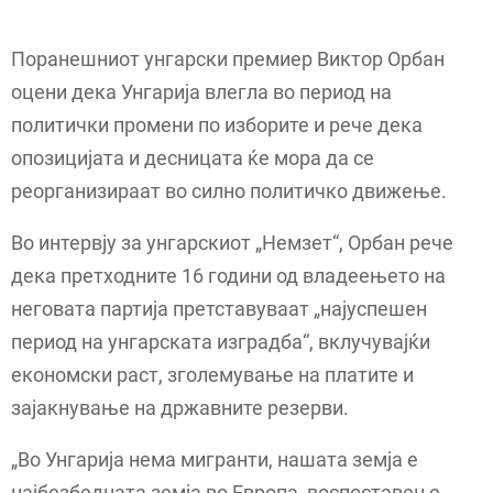
Поранешниот унгарски премиер Виктор Орбан
оцени дека Унгарија влегла во период на
политички промени по изборите и рече дека
опозицијата и десницата ќе мора да се
реорганизираат во силно политичко движење.
Во интервју за унгарскиот „Немзет“, Орбан рече
дека претходните 16 години од владеењето на
неговата партија претставуваат „најуспешен
период на унгарската изградба“, вклучувајќи
економски раст, зголемување на платите и
зајакнување на државните резерви.
„Во Унгарија нема мигранти, нашата земја е
најбезбедната земја во Европа, воспоставен е