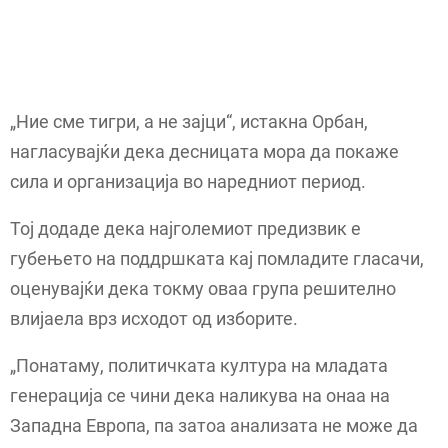
„Ние сме тигри, а не зајци“, истакна Орбан,
нагласувајќи дека десницата мора да покаже
сила и организација во наредниот период.
Тој додаде дека најголемиот предизвик е
губењето на поддршката кај помладите гласачи,
оценувајќи дека токму оваа група решително
влијаела врз исходот од изборите.
„Понатаму, политичката култура на младата
генерација се чини дека наликува на онаа на
Западна Европа, па затоа анализата не може да