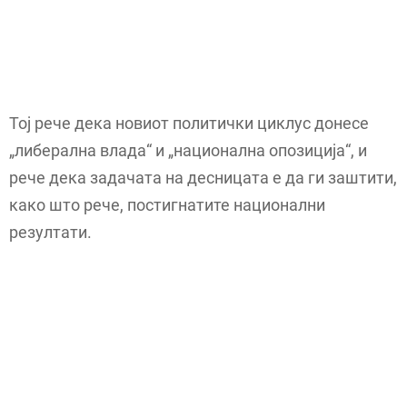
Тој рече дека новиот политички циклус донесе
„либерална влада“ и „национална опозиција“, и
рече дека задачата на десницата е да ги заштити,
како што рече, постигнатите национални
резултати.