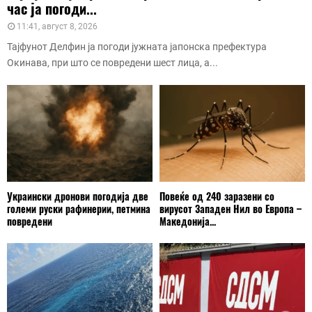
час ја погоди...
11:41, август 8, 2026
Тајфунот Делфин ја погоди јужната јапонска префектура
Окинава, при што се повредени шест лица, а...
Украински дронови погодија две
Повеќе од 240 заразени со
големи руски рафинерии, петмина
вирусот Западен Нил во Европа –
повредени
Македонија...