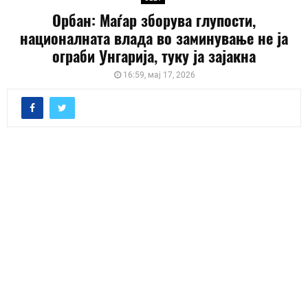
Орбан: Маѓар зборува глупости,
националната влада во заминување не ја
ограби Унгарија, туку ја зајакна
16:59, мај 17, 2026