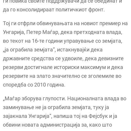
ги повика своите поддржувачи да се обединат и
да го консолидираат политичкиот фронт.
Тој ги отфрли обвинувањата на новиот премиер на
Унгарија, Петер Маѓар, дека претходната влада,
во текот на 16-те години управување со земјата,
„ја ограбила земјата“, истакнувајќи дека
државните средства се удвоиле, дека девизните
резерви достигнале историски максимум и дека
резервите на злато значително се зголемиле во
споредба со 2010 година.
„Маѓар зборува глупости. Националната влада во
заминување не ја ограбила земјата, туку ја
зајакнала Унгарија“, напиша тој на Фејсбук и ја
обвини новата администрација за, како што