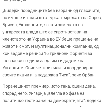
„Бидејќи победниците беа избрани од гласачите,
но имаше и такви што туркаа: мрежата на Сорос,
Брисел, Украинците, за кои замената на
унгарската влада што се спротивстави на
членството на Украина во ЕУ беше прашање на
живот и смрт. И мултинационални компании, од
кои зедовме речиси 16 трилиони форинти за
шеснаесет години за да им ги дадеме на
Унгарците. Овие четири сили ги координираа
своите акции и ја поддржаа Тиса“, рече Орбан.
Поранешниот премиер, исто така, оцени дека,
според него, Унгарија „влегла во фаза на
политичко тестирање на демократијата“, додека