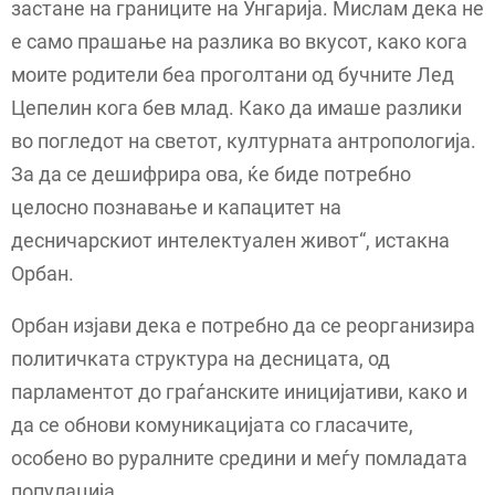
застане на границите на Унгарија. Мислам дека не
е само прашање на разлика во вкусот, како кога
моите родители беа проголтани од бучните Лед
Цепелин кога бев млад. Како да имаше разлики
во погледот на светот, културната антропологија.
За да се дешифрира ова, ќе биде потребно
целосно познавање и капацитет на
десничарскиот интелектуален живот“, истакна
Орбан.
Орбан изјави дека е потребно да се реорганизира
политичката структура на десницата, од
парламентот до граѓанските иницијативи, како и
да се обнови комуникацијата со гласачите,
особено во руралните средини и меѓу помладата
популација.