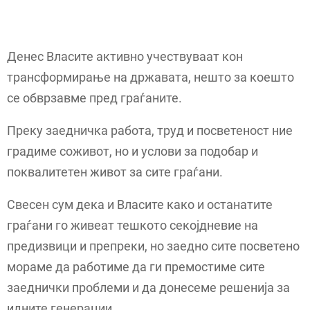
Денес Власите активно учествуваат кон
трансформирање на државата, нешто за коешто
се обврзавме пред граѓаните.
Преку заедничка работа, труд и посветеност ние
градиме соживот, но и услови за подобар и
поквалитетен живот за сите граѓани.
Свесен сум дека и Власите како и останатите
граѓани го живеат тешкото секојдневие на
предизвици и препреки, но заедно сите посветено
мораме да работиме да ги премостиме сите
заеднички проблеми и да донесеме решенија за
идните генерации.