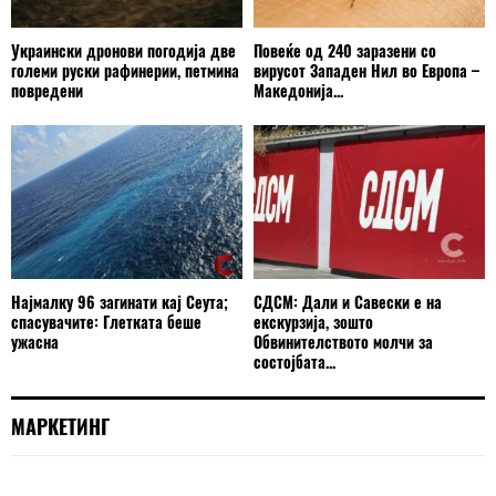
Украински дронови погодија две
Повеќе од 240 заразени со
големи руски рафинерии, петмина
вирусот Западен Нил во Европа –
повредени
Македонија...
Најмалку 96 загинати кај Сеута;
СДСМ: Дали и Савески е на
спасувачите: Глетката беше
екскурзија, зошто
ужасна
Обвинителството молчи за
состојбата...
МАРКЕТИНГ