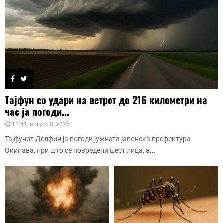
Тајфун со удари на ветрот до 216 километри на
час ја погоди...
11:41, август 8, 2026
Тајфунот Делфин ја погоди јужната јапонска префектура
Окинава, при што се повредени шест лица, а...