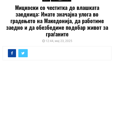
Мицкоски со честитка до влашката
заедница: Имате значајна улога во
градењето на Македонија, да работиме
заедно и да обезбедиме подобар живот за
граѓаните
12:44, мај 23, 2025