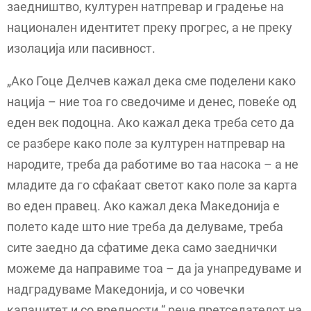
заедништво, културен натпревар и градење на
национален идентитет преку прогрес, а не преку
изолација или пасивност.
„Ако Гоце Делчев кажал дека сме поделени како
нација – ние тоа го сведочиме и денес, повеќе од
еден век подоцна. Ако кажал дека треба сето да
се разбере како поле за културен натпревар на
народите, треба да работиме во таа насока – а не
младите да го сфаќаат светот како поле за карта
во еден правец. Ако кажал дека Македонија е
полето каде што ние треба да делуваме, треба
сите заедно да сфатиме дека само заеднички
можеме да направиме тоа – да ја унапредуваме и
надградуваме Македонија, и со човечки
капацитет и со вредности.“ рече претседателот на