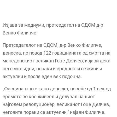
Изјава за медиуми, претседател на СДСМ д-р
Венко Филипче
Претседателот на СДСМ, д-р Венко Филипче,
денеска, по повод 122 годишнината од смртта на
македонскиот великан Гоце Делчев, изјави дека
неговите идеи, пораки и вредности се живи и
актуелни и после еден век подоцна.
„Фасцинантно е како денеска, повеќе од 1 век од
времето во кое живеел и делувал нашиот
најголем револуционер, великанот Гоце Делчев,
неговите пораки се актуелни,“ изјави Филипче.