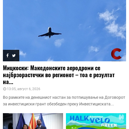
Мицкоски: Македонските аеродроми се
најбрзорастечки во регионот – тоа е резултат
на...
13:05, август 6, 2026
Во рамките на денешниот настан за потпишување на Договорот
за инвестициски грант обезбеден преку Инвестициската...