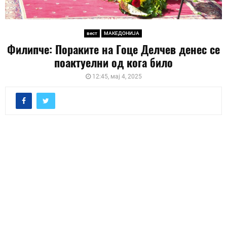
вест
МАКЕДОНИЈА
Филипче: Пораките на Гоце Делчев денес се
поактуелни од кога било
12:45, мај 4, 2025