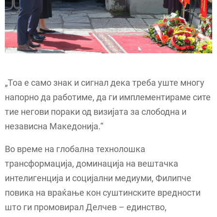
„Тоа е само знак и сигнал дека треба уште многу
напорно да работиме, да ги имплементираме сите
тие негови пораки од визијата за слободна и
независна Македонија.“
Во време на глобална технолошка
трансформација, доминација на вештачка
интелигенција и социјални медиуми, Филипче
повика на враќање кон суштинските вредности
што ги промовирал Делчев – единство,