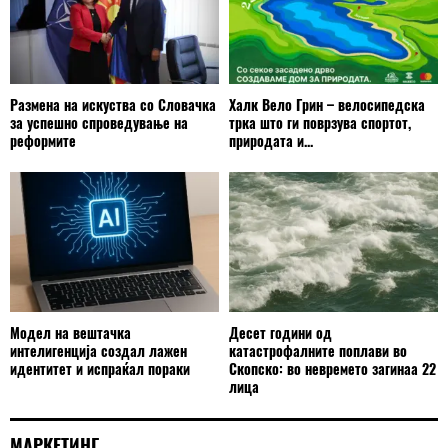
Размена на искуства со Словачка
Халк Вело Грин – велосипедска
за успешно спроведување на
трка што ги поврзува спортот,
реформите
природата и...
Модел на вештачка
Десет години од
интелигенција создал лажен
катастрофалните поплави во
идентитет и испраќал пораки
Скопско: во невремето загинаа 22
лица
МАРКЕТИНГ