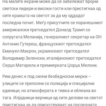
На малите екрани може да се забележат бројни
светски лидери и високи гости кои пристигнаа од
сите краишта на светот за да му оддадат
последна почит. Меѓу присутните се поранешниот
американски претседател Доналд Трамп со
сопругата Меланија, генералниот секретар на ОН
Антонио Гутереш, францускиот претседател
Емануел Макрон, украинскиот претседател
Володимир Зеленски, италијанскиот претседател
Серџо Матарела и премиерката Џорџа Мелони.
Рим денес е под силни безбедносни мерки –
улиците се преполни со полиција и специјални
единици, но атмосферата е тивка и облеана во
тага. Илјадници верници од сите делови на светот
пристигнаа за да присуствуваат на последната