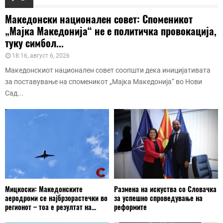
Македонски национален совет: Споменикот
„Мајка Македонија“ не е политичка провокација,
туку симбол...
18:16, август 6, 2026
Македонскиот национален совет соопшти дека иницијативата
за поставување на споменикот „Мајка Македонија“ во Нови
Сад...
Мицкоски: Македонските
Размена на искуства со Словачка
аеродроми се најбрзорастечки во
за успешно спроведување на
регионот – тоа е резултат на...
реформите