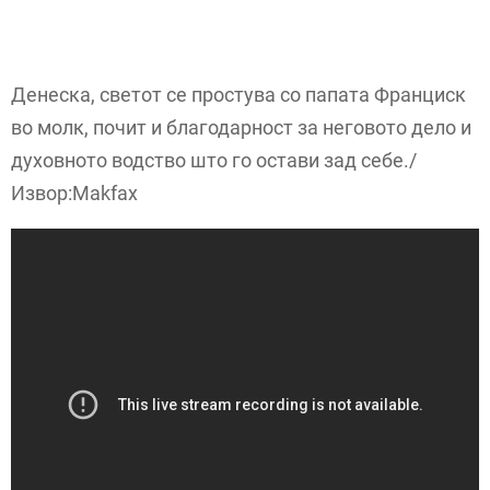
Денеска, светот се простува со папата Франциск
во молк, почит и благодарност за неговото дело и
духовното водство што го остави зад себе./
Извор:Makfax