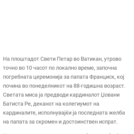
На плоштадот Свети Петар во Ватикан, утрово
точно во 10 часот по локално време, започна
погребната церемонија за папата Франциск, кој
почина во понеделникот на 88-годишна возраст.
Светата миса ја предводи кардиналот Џовани
Батиста Ре, деканот на колегиумот на
кардиналите, исполнувајќи ја последната желба
на папата за скромен и достоинствен испрат.