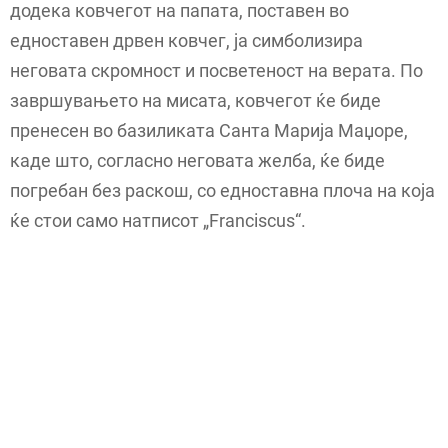
додека ковчегот на папата, поставен во
едноставен дрвен ковчег, ја симболизира
неговата скромност и посветеност на верата. По
завршувањето на мисата, ковчегот ќе биде
пренесен во базиликата Санта Марија Маџоре,
каде што, согласно неговата желба, ќе биде
погребан без раскош, со едноставна плоча на која
ќе стои само натписот „Franciscus“.