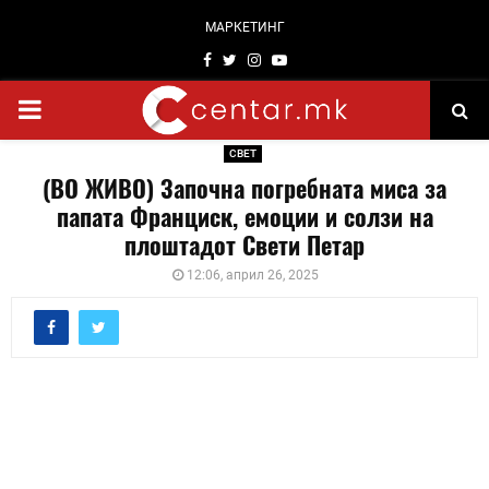
МАРКЕТИНГ
Facebook
Twitter
Instagram
Youtube
PRIMARY
СВЕТ
MENU
(ВО ЖИВО) Започна погребната миса за
папата Франциск, емоции и солзи на
плоштадот Свети Петар
12:06, април 26, 2025