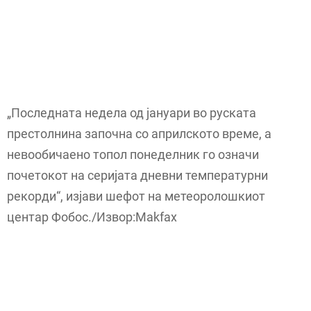
„Последната недела од јануари во руската
престолнина започна со априлското време, а
невообичаено топол понеделник го означи
почетокот на серијата дневни температурни
рекорди“, изјави шефот на метеоролошкиот
центар Фобос./Извор:Makfax