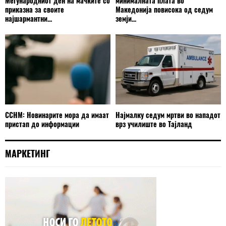
Меѓународниот ден на мачките со
минималната плата во
приказна за своите
Македонија повисока од седум
најшармантни...
земји...
ССНМ: Новинарите мора да имаат
Најмалку седум мртви во нападот
пристап до информации
врз училиште во Тајланд
МАРКЕТИНГ