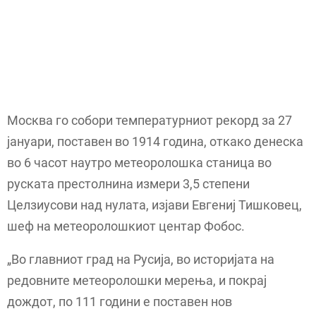
Москва го собори температурниот рекорд за 27
јануари, поставен во 1914 година, откако денеска
во 6 часот наутро метеоролошка станица во
руската престолнина измери 3,5 степени
Целзиусови над нулата, изјави Евгениј Тишковец,
шеф на метеоролошкиот центар Фобос.
„Во главниот град на Русија, во историјата на
редовните метеоролошки мерења, и покрај
дождот, по 111 години е поставен нов