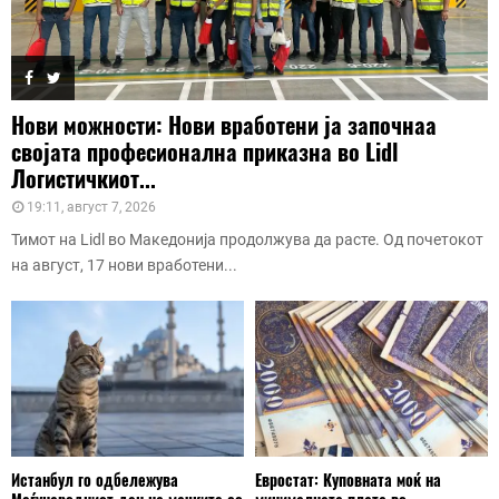
Нови можности: Нови вработени ја започнаа
својата професионална приказна во Lidl
Логистичкиот...
19:11, август 7, 2026
Тимот на Lidl во Македонија продолжува да расте. Од почетокот
на август, 17 нови вработени...
Истанбул го одбележува
Евростат: Куповната моќ на