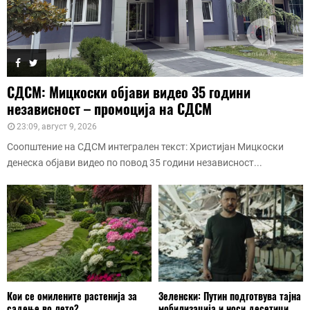
СДСМ: Мицкоски објави видео 35 години
независност – промоција на СДСМ
23:09, август 9, 2026
Соопштение на СДСМ интегрален текст: Христијан Мицкоски
денеска објави видео по повод 35 години независност...
Кои се омилените растенија за
Зеленски: Путин подготвува тајна
садење во лето?
мобилизација и носи десетици