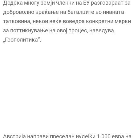
Додека многу земји членки на ЕУ разговараат за
доброволно враќање на бегалците во нивната
татковина, некои веќе воведоа конкретни мерки
за поттикнување на овој процес, наведува
„Геополитика“.
Австрија направи преседан нудејќи 1.000 евра на