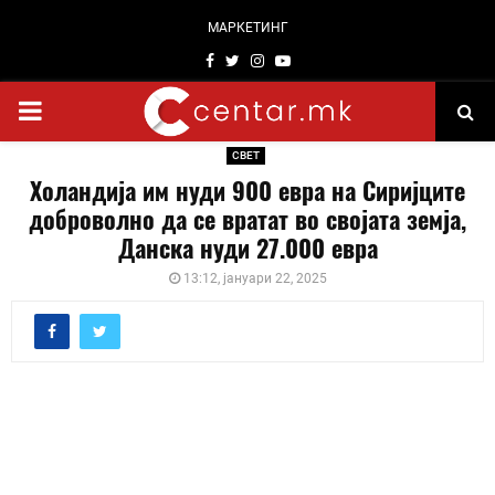
МАРКЕТИНГ
Facebook
Twitter
Instagram
Youtube
PRIMARY
СВЕТ
MENU
Холандија им нуди 900 евра на Сиријците
доброволно да се вратат во својата земја,
Данска нуди 27.000 евра
13:12, јануари 22, 2025