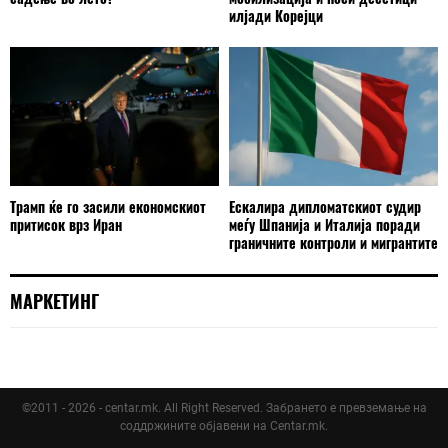
илјади Корејци
Трамп ќе го засили економскиот
Ескалира дипломатскиот судир
притисок врз Иран
меѓу Шпанија и Италија поради
граничните контроли и мигрантите
МАРКЕТИНГ
©2011 - 2026 - centar.mk. All Right Reserved. Забрането е превземање на
соддржините објавени на Centar.mk.