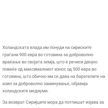
Холандската влада им понуди на сириските
граѓани 900 евра во готовина за доброволно
враќање во својата земја, што е речиси двојно
повеќе од максималниот износ од 500 евра во
готовина, што обично им се дава на барателите на
азил за доброволно заминување, објавија
холандските медиуми.
За возврат Сиријците мора да потпишат изјава за