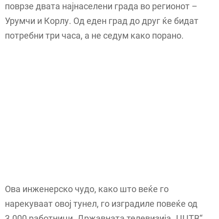
поврзе двата најнаселени града во регионот –
Урумчи и Корлу. Од еден град до друг ќе бидат
потребни три часа, а не седум како порано.
Ова инженерско чудо, како што веќе го
нарекуваат овој тунел, го изградиле повеќе од
3.000 работници. Државната телевизија „ЦЦТВ“