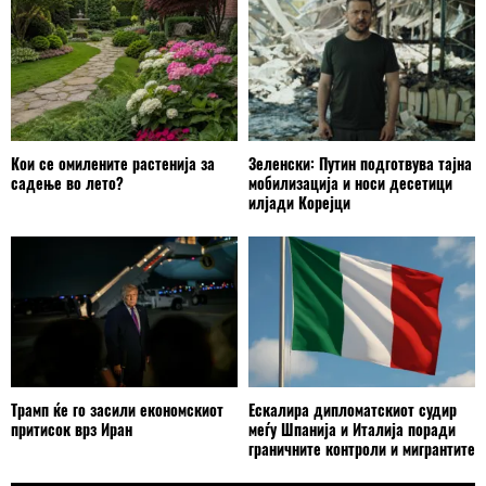
Кои се омилените растенија за
Зеленски: Путин подготвува тајна
садење во лето?
мобилизација и носи десетици
илјади Корејци
Трамп ќе го засили економскиот
Ескалира дипломатскиот судир
притисок врз Иран
меѓу Шпанија и Италија поради
граничните контроли и мигрантите