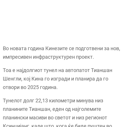
Во новата година Кинезите се подготвени за нов,
импресивен инфраструктурен проект.
Тоа е најдолгиот тунел на автопатот Тианшан
Шенгли, кој Кина го изгради и планира да го
отвори во 2025 година.
Тунелот долг 22,13 километри минува низ
планините Тианшан, еден од најголемите
планински масиви во светот и низ регионот
Ксинџијанг, каде што, кога ќе биде пуштен во