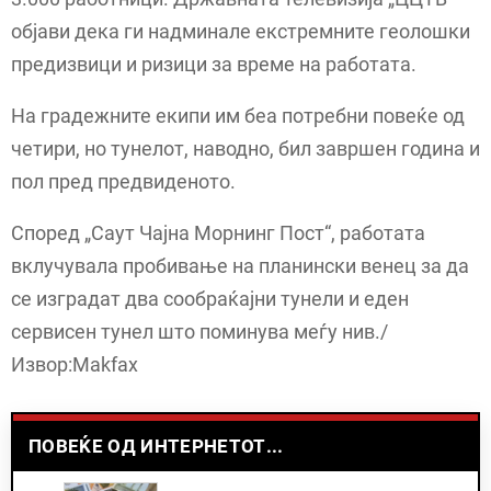
објави дека ги надминале екстремните геолошки
предизвици и ризици за време на работата.
На градежните екипи им беа потребни повеќе од
четири, но тунелот, наводно, бил завршен година и
пол пред предвиденото.
Според „Саут Чајна Морнинг Пост“, работата
вклучувала пробивање на планински венец за да
се изградат два сообраќајни тунели и еден
сервисен тунел што поминува меѓу нив./
Извор:Makfax
ПОВЕЌЕ ОД ИНТЕРНЕТОТ...