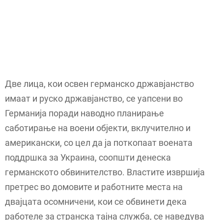
Две лица, кои освен германско државјанство
имаат и руско државјанство, се уапсени во
Германија поради наводно планирање
саботирање на воени објекти, вклучително и
американски, со цел да ја поткопаат воената
поддршка за Украина, соопшти денеска
германското обвинителство. Властите извршија
претрес во домовите и работните места на
двајцата осомничени, кои се обвинети дека
работеле за странска тајна служба, се наведува