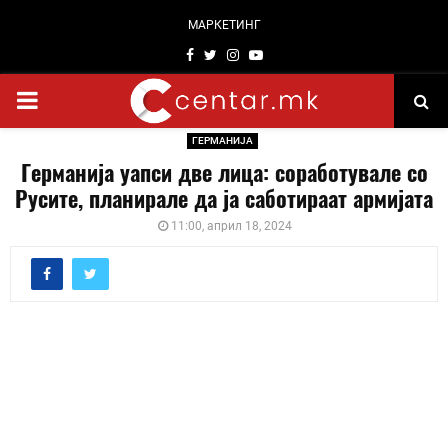
МАРКЕТИНГ
Facebook
Twitter
Instagram
Youtube
PRIMARY
ГЕРМАНИЈА
MENU
Германија уапси две лица: соработувале со
Русите, планирале да ја саботираат армијата
11:00, април 18, 2024