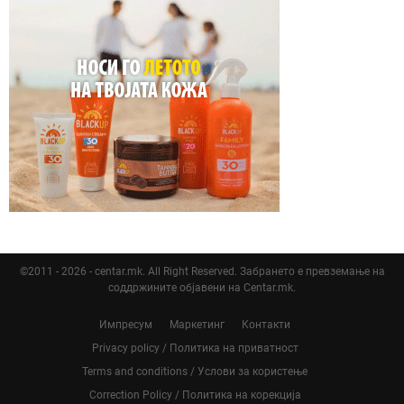
©2011 - 2026 - centar.mk. All Right Reserved. Забрането е превземање на
соддржините објавени на Centar.mk.
Импресум
Маркетинг
Контакти
Privacy policy / Политика на приватност
Terms and conditions / Услови за користење
Correction Policy / Политика на корекција