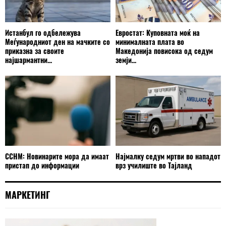
Истанбул го одбележува
Евростат: Куповната моќ на
Меѓународниот ден на мачките со
минималната плата во
приказна за своите
Македонија повисока од седум
најшармантни...
земји...
ССНМ: Новинарите мора да имаат
Најмалку седум мртви во нападот
пристап до информации
врз училиште во Тајланд
МАРКЕТИНГ