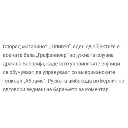
Според магазинот „Шпигел“, еден од објектите е
воената база „Графенвоер“ во јужната сојузна
држава Баварија, каде што украинските војници
се обучуваат да управуваат со американските
тенкови „Абрамс“. Руската амбасада во Берлин не
одговори веднаш на барањето за коментар.