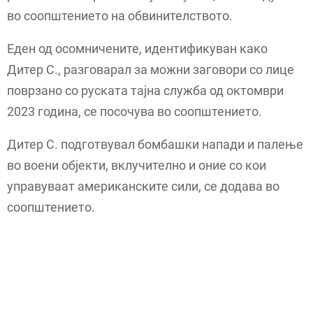
во соопштението на обвинителството.
Еден од осомничените, идентификуван како
Дитер С., разговарал за можни заговори со лице
поврзано со руската тајна служба од октомври
2023 година, се посочува во соопштението.
Дитер С. подготвувал бомбашки напади и палење
во воени објекти, вклучително и оние со кои
управуваат американските сили, се додава во
соопштението.