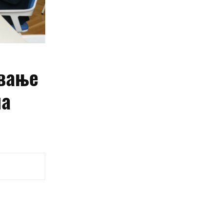
ување
на