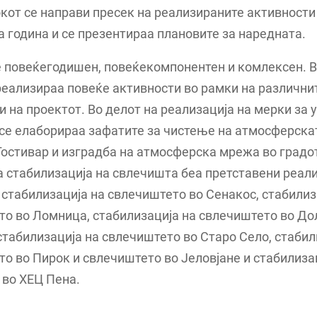
кот се направи пресек на реализираните активности
 година и се презентираа плановите за наредната.
 повеќегодишен, повеќекомпонентен и комлексен. В
реализираа повеќе активности во рамки на различни
 на проектот. Во делот на реализација на мерки за 
 се елаборираа зафатите за чистење на атмосферск
Гостивар и изградба на атмосферска мрежа во градот
а стабилизација на свлечишта беа претставени реал
 стабилизација на свлечиштето во Сенакос, стабилиз
о во Ломница, стабилизација на свлечиштето во До
табилизација на свлечиштето во Старо Село, стабил
о во Пирок и свлечиштето во Јеловјане и стабилиза
 во ХЕЦ Пена.