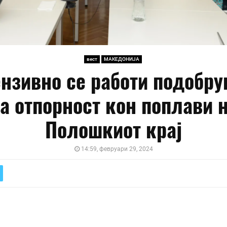
вест
МАКЕДОНИЈА
нзивно се работи подобр
а отпорност кон поплави 
Полошкиот крај
14:59, февруари 29, 2024