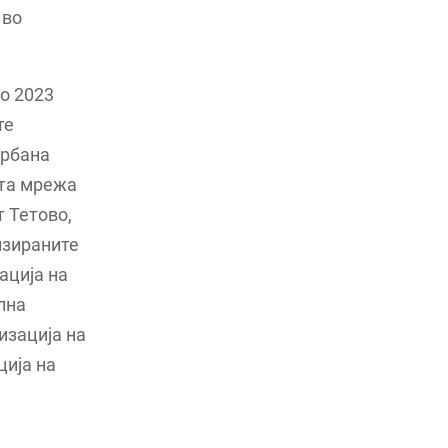
 во
о 2023
те
урбана
ата мрежа
 Тетово,
изираните
ација на
лна
изација на
ција на