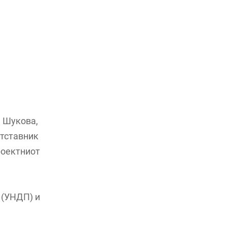
а Шукова,
етставник
роектниот
 (УНДП) и