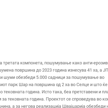
а третата компонета, пошумување како анти-ерозив
умена површина до 2023 година изнесува 41 ха, а Ј
и шуми обезбеди 5.000 садници за пошумување во
от парк Шар на површина од 2 ха во Селце и што ќе
о тековната година. Исто така, беа претставени и п
 за тековната година. Проектот се спроведува во к
днина, а за негова реализација Швајцарија обезбеди 