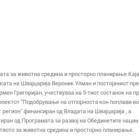
ата за животна средина и просторно планирање Кај
ата на Швајцарија Вероник Улман и постојаниот пр
мен Григоријан, учествуваа на 5-тиот состанок на п
роектот “Подобрување на отпорноста кон поплави во
регион” финансиран од Владата на Швајцарија , а
ран од Програмата за развој на Обединетите нации
твото за животна средина и просторно планирање.