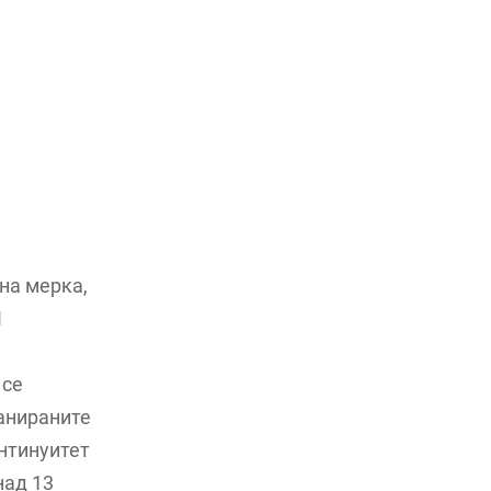
на мерка,
П
 се
ланираните
онтинуитет
над 13