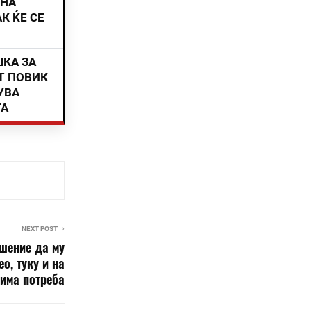
ИНА
К ЌЕ СЕ
ШКА ЗА
Т ПОВИК
УВА
ТА
NEXT POST
ешение да му
о, туку и на
 има потреба