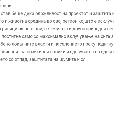
олари.
став беше дека одржливост на проектот и заштита 
о и животна средина во овој регион којшто е исклуч
 ризици од поплави, свлечишта и други природни не
 постигне само со максимално вклучување на сите 
обено локалните власти и населението преку подигн
азвивање на позитивни навики и однсувања во однос
то со отпад, заштитата на шумите и сл.