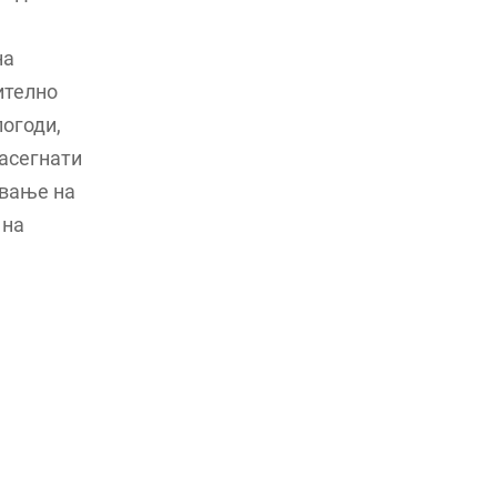
на
ително
погоди,
засегнати
ување на
 на