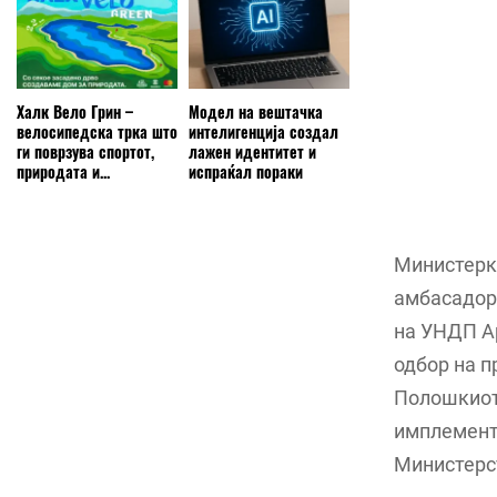
Халк Вело Грин –
Модел на вештачка
велосипедска трка што
интелигенција создал
ги поврзува спортот,
лажен идентитет и
природата и...
испраќал пораки
Министерк
амбасадорк
на УНДП Ар
одбор на п
Полошкиот 
имплементи
Министерс