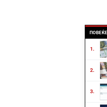
ПОВЕЌЕ
1.
2.
3.