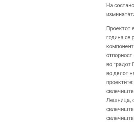
На состано
изминатата
Проектот е
година се 
компоненти
отпорност
во градот 
во делот н
проектите:
свлечиштет
Лешница, с
свлечиштет
свлечиште