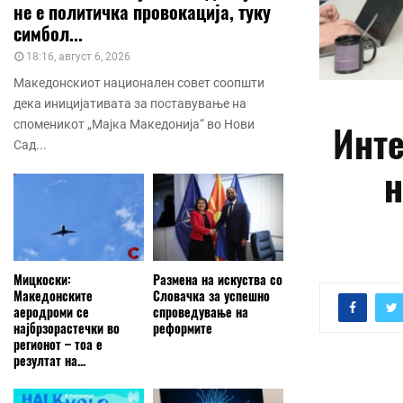
не е политичка провокација, туку
симбол...
18:16, август 6, 2026
Македонскиот национален совет соопшти
дека иницијативата за поставување на
Инте
споменикот „Мајка Македонија“ во Нови
Сад...
н
Мицкоски:
Размена на искуства со
Македонските
Словачка за успешно
аеродроми се
спроведување на
најбрзорастечки во
реформите
регионот – тоа е
резултат на...