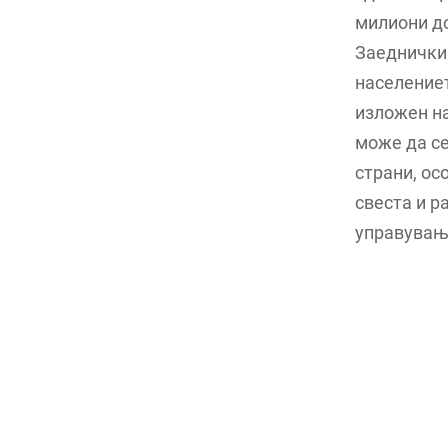
милиони д
Заеднички 
населениет
изложен на
може да се
страни, ос
свеста и р
управување