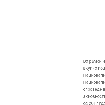
Во рамки н
вкупно пош
Националн
Национални
спроведе в
акиовности
од 2017 го