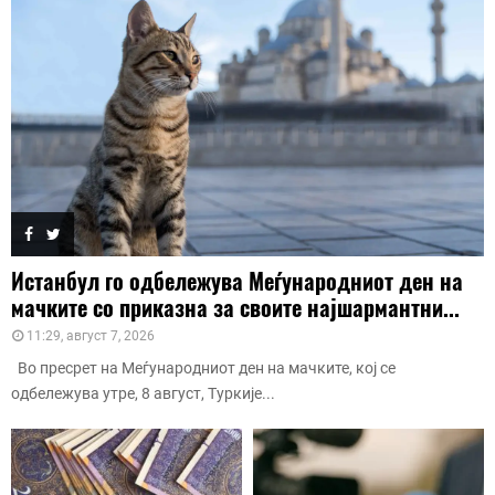
Истанбул го одбележува Меѓународниот ден на
мачките со приказна за своите најшармантни...
11:29, август 7, 2026
Во пресрет на Меѓународниот ден на мачките, кој се
одбележува утре, 8 август, Туркије...