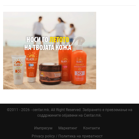
©2011 - 2026 - centar.mk. All Right Reserved. Забрането е превземање на
соддржините објавени на Centar.mk.
Импресум
Маркетинг
Контакти
Privacy policy / Политика на приватност