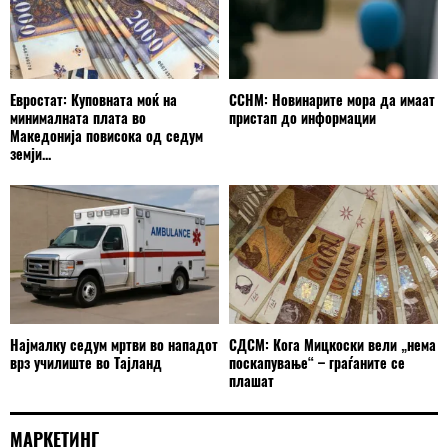
Евростат: Куповната моќ на
ССНМ: Новинарите мора да имаат
минималната плата во
пристап до информации
Македонија повисока од седум
земји...
Најмалку седум мртви во нападот
СДСМ: Кога Мицкоски вели „нема
врз училиште во Тајланд
поскапување“ – граѓаните се
плашат
МАРКЕТИНГ