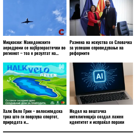
Мицкоски: Македонските
Размена на искуства со Словачка
аеродроми се најбрзорастечки во
за успешно спроведување на
регионот – тоа е резултат на...
реформите
Халк Вело Грин – велосипедска
Модел на вештачка
трка што ги поврзува спортот,
интелигенција создал лажен
природата и...
идентитет и испраќал пораки