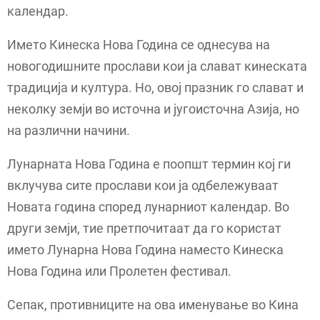
календар.
Името Кинеска Нова Година се однесува на
новогодишните прослави кои ја слават кинеската
традиција и култура. Но, овој празник го слават и
неколку земји во источна и југоисточна Азија, но
на различни начини.
Лунарната Нова Година е поопшт термин кој ги
вклучува сите прослави кои ја одбележуваат
Новата година според лунарниот календар. Во
други земји, тие претпочитаат да го користат
името Лунарна Нова Година наместо Кинеска
Нова Година или Пролетен фестивал.
Сепак, противниците на ова именување во Кина