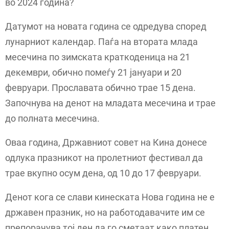
во 2024 година?
Датумот на новата година се одредува според
лунарниот календар. Паѓа на втората млада
месечина по зимската краткоденица на 21
декември, обично помеѓу 21 јануари и 20
февруари. Прославата обично трае 15 дена.
Започнува на денот на младата месечина и трае
до полната месечина.
Оваа година, Државниот совет на Кина донесе
одлука празникот на пролетниот фестивал да
трае вкупно осум дена, од 10 до 17 февруари.
Денот кога се слави кинеската Нова година не е
државен празник, но на работодавачите им се
препорачува тој ден да го сметаат како платен