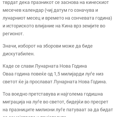
тврдат дека празникот се заснова на кинескиот
месечев календар (чиј датум го означува и
лунарниот месец и времето на сончевата година)
и историското влијание на Кина врз земјите во
регионот.
Значи, изборот на зборови може да биде
дискутабилен.
Каде се слави Лунарната Нова Година
Оваа година повеќе од 1,5 милијарди луѓе низ
светот ќе ја прослават Лунарната Нова Година.
Тоа воедно претставува и најголема годишна
миграција на луѓе во светот, бидејќи во пресрет
на празниците милиони луѓе патуваат за да бидат