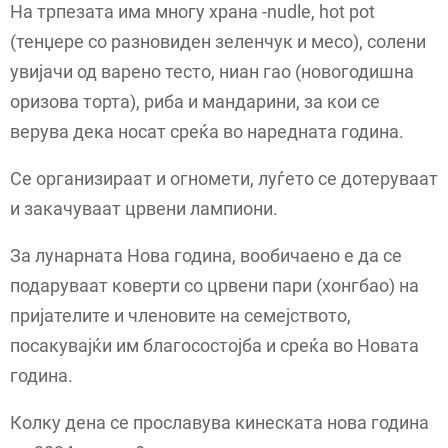
На трпезата има многу храна -nudle, hot pot
(тенџере со разновиден зеленчук и месо), солени
увијачи од варено тесто, ниан гао (новогодишна
оризова торта), риба и мандарини, за кои се
верува дека носат среќа во наредната година.
Се организираат и огномети, луѓето се дотеруваат
и закачуваат црвени лампиони.
За лунарната Нова година, вообичаено е да се
подаруваат коверти со црвени пари (хонгбао) на
пријателите и членовите на семејството,
посакувајќи им благосостојба и среќа во Новата
година.
Колку дена се прославува кинеската нова година