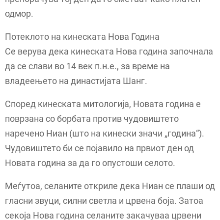
одмор.
Потеклото на кинеската Нова Година
Се верува дека кинеската Нова година започнала
да се слави во 14 век п.н.е., за време на
владеењето на династијата Шанг.
Според кинеската митологија, Новата година е
поврзана со борбата против чудовиштето
наречено Ниан (што на кинески значи „година“).
Чудовиштето би се појавило на првиот ден од
Новата година за да го опустоши селото.
Меѓутоа, селаните откриле дека Ниан се плаши од
гласни звуци, силни светла и црвена боја. Затоа
секоја Нова година селаните закачуваа црвени