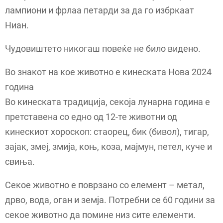
лампиони и фрлаа петарди за да го избркаат
Ниан.
Чудовиштето никогаш повеќе не било видено.
Во знакот на кое животно е кинеската Нова 2024
година
Во кинеската традиција, секоја лунарна година е
претставена со едно од 12-те животни од
кинескиот хороскоп: стаорец, бик (бивол), тигар,
зајак, змеј, змија, коњ, коза, мајмун, петел, куче и
свиња.
Секое животно е поврзано со елемент – метал,
дрво, вода, оган и земја. Потребни се 60 години за
секое животно да помине низ сите елементи.