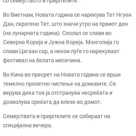
со семејството и пријателите.
Во Виетнам, Новата година се нарекува Тет Нгуен
Дан, скратено Тет, што значи утро на првиот ден
(на лунарната година). Сеолал се слави во
Северна Кореја и Јужна Кореја. Монголија го
слави Цагаан сар, а некои луѓе го нарекуваат
фестивал на белата месечина.
Во Кина во пресрет на Новата година се врши
темелно пролетно чистење на домовите. Се
верува дека тоа ја отстранува несреќата и
дозволува среќата да влезе во домот.
Семејствата и пријателите се собираат на
специјална вечера.