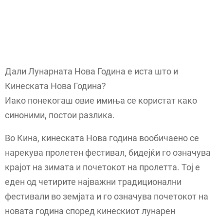
Дали Лунарната Нова Година е иста што и
Кинеската Нова Година?
Иако понекогаш овие имиња се користат како
синоними, постои разлика.
Во Кина, кинеската Нова година вообичаено се
нарекува пролетен фестивал, бидејќи го означува
крајот на зимата и почетокот на пролетта. Тој е
еден од четирите најважни традиционални
фестивали во земјата и го означува почетокот на
новата година според кинескиот лунарен