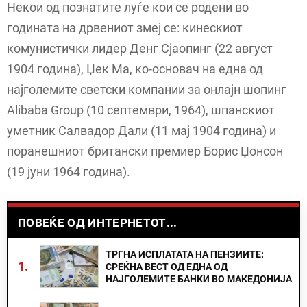
Некои од познатите луѓе кои се родени во
годината на дрвениот змеј се: кинескиот
комунистички лидер Денг Сјаопинг (22 август
1904 година), Џек Ма, ко-основач на една од
најголемите светски компании за онлајн шопинг
Alibaba Group (10 септември, 1964), шпанскиот
уметник Салвадор Дали (11 мај 1904 година) и
поранешниот британски премиер Борис Џонсон
(19 јуни 1964 година).
ПОВЕЌЕ ОД ИНТЕРНЕТОТ...
ТРГНА ИСПЛАТАТА НА ПЕНЗИИТЕ:
1.
СРЕЌНА ВЕСТ ОД ЕДНА ОД
НАЈГОЛЕМИТЕ БАНКИ ВО МАКЕДОНИЈА