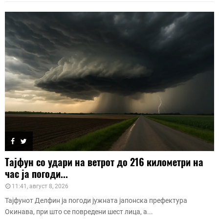
Тајфун со удари на ветрот до 216 километри на
час ја погоди...
11:41, август 8, 2026
Тајфунот Делфин ја погоди јужната јапонска префектура
Окинава, при што се повредени шест лица, а...