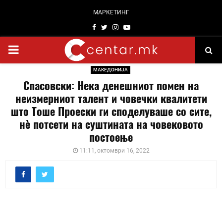
МАРКЕТИНГ
Facebook
Twitter
Instagram
Youtube
PRIMARY
МАКЕДОНИЈА
MENU
Спасовски: Нека денешниот помен на
неизмерниот талент и човечки квалитети
што Тоше Проески ги споделуваше со сите,
нè потсети на суштината на човековото
постоење
11:11, октомври 16, 2022