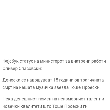
Фејсбук статус на министерот за внатрени работи
Оливер Спасовски:
Денеска се навршуваат 15 години од трагичната
смрт на нашата музичка ѕвезда Тоше Проески.
Нека денешниот помен на неизмерниот талент и
човечки квалитети што Тоше Проески ги