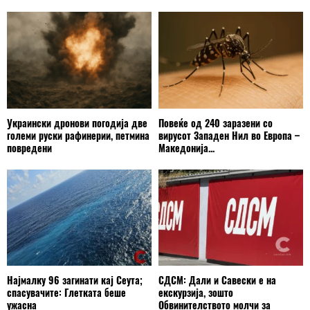
Украински дронови погодија две
Повеќе од 240 заразени со
големи руски рафинерии, петмина
вирусот Западен Нил во Европа –
повредени
Македонија...
Најмалку 96 загинати кај Сеута;
СДСМ: Дали и Савески е на
спасувачите: Глетката беше
екскурзија, зошто
ужасна
Обвинителството молчи за