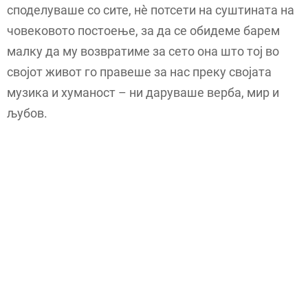
споделуваше со сите, нè потсети на суштината на
човековото постоење, за да се обидеме барем
малку да му возвратиме за сето она што тој во
својот живот го правеше за нас преку својата
музика и хуманост – ни даруваше верба, мир и
љубов.