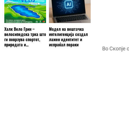
Халк Вело Грин –
Модел на вештачка
велосипедска трка што
интелигенција создал
ги поврзува спортот,
лажен идентитет и
природата и...
испраќал пораки
Во Скопје 