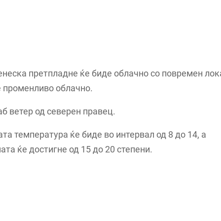
неска претпладне ќе биде облачно со повремен лок
е променливо облачно.
аб ветер од северен правец.
а температура ќе биде во интервал од 8 до 14, а
та ќе достигне од 15 до 20 степени.