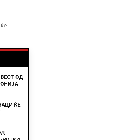
 ќе
 ВЕСТ ОД
ДОНИЈА
НАЦИ ЌЕ
Т
ОД
 БРОЈКИ