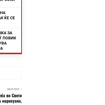
ИНА
К ЌЕ СЕ
ШКА ЗА
Т ПОВИК
УВА
ТА
NEXT POST
уќа во Свети
а марихуана,