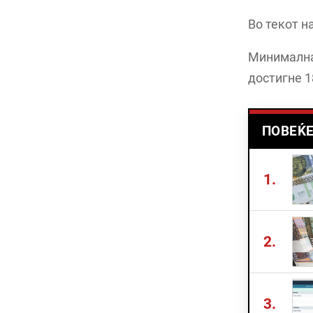
Во текот н
Минималнат
достигне 1
ПОВЕЌЕ
1.
2.
3.