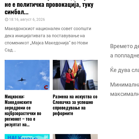
не е политичка провокација, туку
симбол...
18:16, август 6, 2026
Македонскиот национален совет соопшти
дека иницијативата за поставување на
споменикот „Мајка Македонија“ во Нови
Времето де
Сад...
а попладн
Ќе дува сл
Минималнат
максимална
Мицкоски:
Размена на искуства со
Македонските
Словачка за успешно
аеродроми се
спроведување на
најбрзорастечки во
реформите
регионот – тоа е
резултат на...