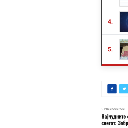
4.
5.
PREVIOUS POST
Најчудните 
светот: Забр