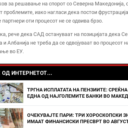
ов за решавање на спорот со Северна Македонија, 
т проблемите, иако нагласи дека постои фрустрација
 партнери оти процесот не се одвива брзо.
така, рече дека САД остануваат на позицијата дека С
 и Албанија не треба да се одвојуваат во процесот н
ање во ЕУ.
 ОД ИНТЕРНЕТОТ...
ТРГНА ИСПЛАТАТА НА ПЕНЗИИТЕ: СРЕЌНА
ЕДНА ОД НАЈГОЛЕМИТЕ БАНКИ ВО МАКЕ
ОЧЕКУВАЈТЕ ПАРИ: ТРИ ХОРОСКОПСКИ З
ИМААТ ФИНАНСИСКИ ПРЕСВРТ ВО АВГУС