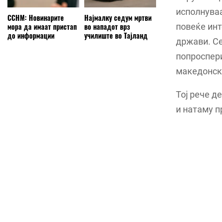
исполнуваа
ССНМ: Новинарите
Најмалку седум мртви
повеќе инт
мора да имаат пристап
во нападот врз
до информации
училиште во Тајланд
држави. Се
попроспери
македонски
Тој рече д
и натаму п