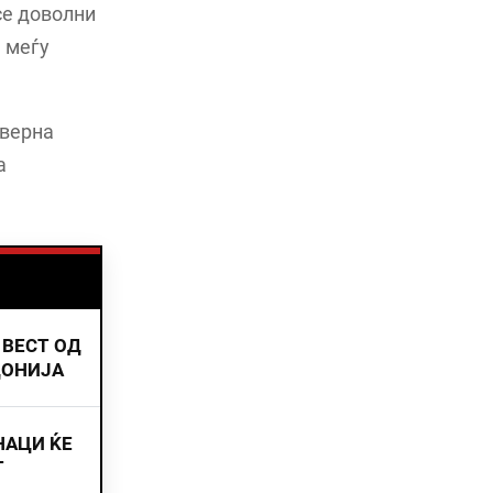
се доволни
 меѓу
еверна
а
 ВЕСТ ОД
ДОНИЈА
НАЦИ ЌЕ
Т