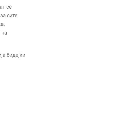
ат сè
за сите
а,
 на
ја бидејќи