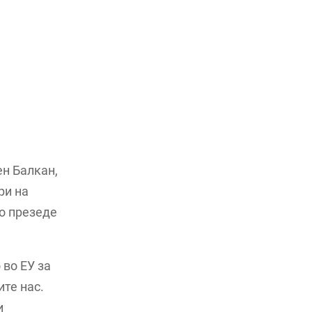
н Балкан,
ри на
го презеде
 во ЕУ за
те нас.
и