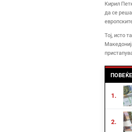
Кирил Петк
да се реша
европските
Тој, исто 
Македонија
пристапув
ПОВЕЌЕ
1.
2.