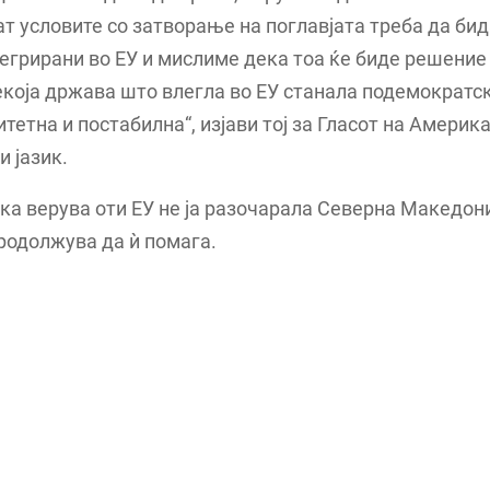
т условите со затворање на поглавјата треба да бид
егрирани во ЕУ и мислиме дека тоа ќе биде решение 
која држава што влегла во ЕУ станала подемократск
тетна и постабилна“, изјави тој за Гласот на Америка
 јазик.
ека верува оти ЕУ не ја разочарала Северна Македони
родолжува да ѝ помага.