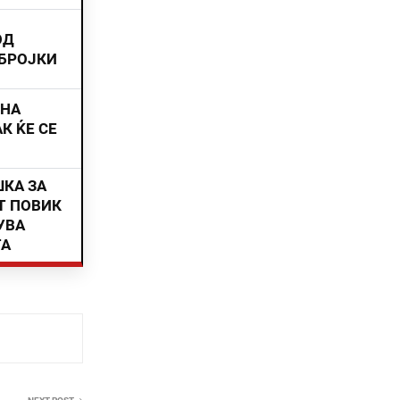
ОД
 БРОЈКИ
ИНА
К ЌЕ СЕ
ШКА ЗА
Т ПОВИК
УВА
ТА