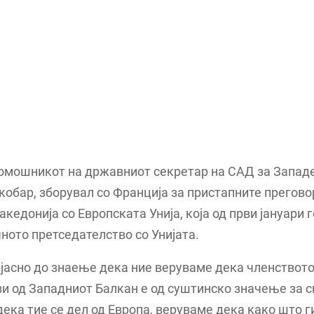
омошникот на државниот секретар на САД за Западе
кобар, зборувал со Франција за пристапните прегово
кедонија со Европската Унија, која од први јануари 
ото претседателство со Унијата.
јасно до знаење дека ние веруваме дека членството
и од Западниот Балкан е од суштинско значење за си
ека тие се дел од Европа, веруваме дека како што г