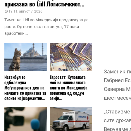
приказна во Lidl Логистичкиот...
19:11, август 7, 2026
Тимот на Lidl во Македонија продолжува да
расте. Од почетокот на август, 17 нови
вработени...
Заменик-п
Истанбул го
Евростат: Куповната
Габриел Ес
одбележува
моќ на минималната
Меѓународниот ден на
плата во Македонија
Северна Ма
мачките со приказна за
повисока од седум
шестмесечн
своите најшармантни...
земји...
„Ставивме 
сите држав
Веруваме д