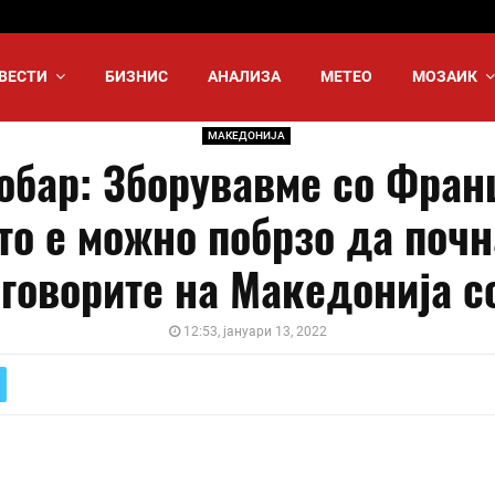
ВЕСТИ
БИЗНИС
АНАЛИЗА
МЕТЕО
МОЗАИК
МАКЕДОНИЈА
обар: Зборувавме со Фран
то е можно побрзо да почн
говорите на Македонија с
12:53, јануари 13, 2022