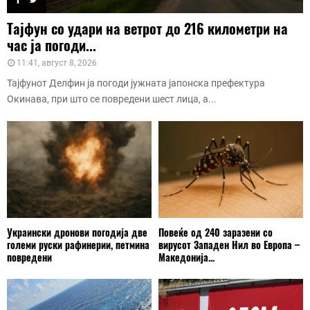
Тајфун со удари на ветрот до 216 километри на
час ја погоди...
11:41, август 8, 2026
Тајфунот Делфин ја погоди јужната јапонска префектура
Окинава, при што се повредени шест лица, а...
Украински дронови погодија две
Повеќе од 240 заразени со
големи руски рафинерии, петмина
вирусот Западен Нил во Европа –
повредени
Македонија...