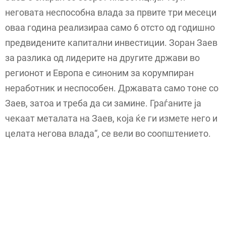
неговата неспособна влада за првите три месеци
оваа година реализираа само 6 отсто од годишно
предвидените капитални инвестиции. Зоран Заев
за разлика од лидерите на другите држави во
регионот и Европа е синоним за корумпиран
неработник и неспособен. Државата само тоне со
Заев, затоа и треба да си замине. Граѓаните ја
чекаат металата на Заев, која ќе ги измете него и
целата негова влада“, се вели во соопштението.