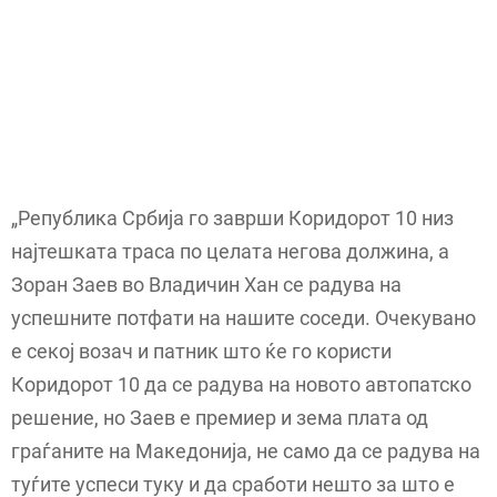
„Република Србија го заврши Коридорот 10 низ
најтешката траса по целата негова должина, а
Зоран Заев во Владичин Хан се радува на
успешните потфати на нашите соседи. Очекувано
е секој возач и патник што ќе го користи
Коридорот 10 да се радува на новото автопатско
решение, но Заев е премиер и зема плата од
граѓаните на Македонија, не само да се радува на
туѓите успеси туку и да сработи нешто за што е