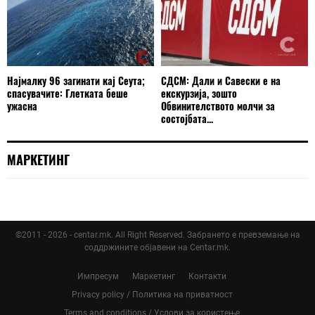
Најмалку 96 загинати кај Сеута;
СДСМ: Дали и Савески е на
спасувачите: Глетката беше
екскурзија, зошто
ужасна
Обвинителството молчи за
состојбата...
МАРКЕТИНГ
©2011 - 2026 - centar.mk. All Right Reserved. Забрането е превземање на
соддржините објавени на Centar.mk.
Импресум
Маркетинг
Контакти
Privacy policy / Политика на приватност
Terms and conditions / Услови за користење