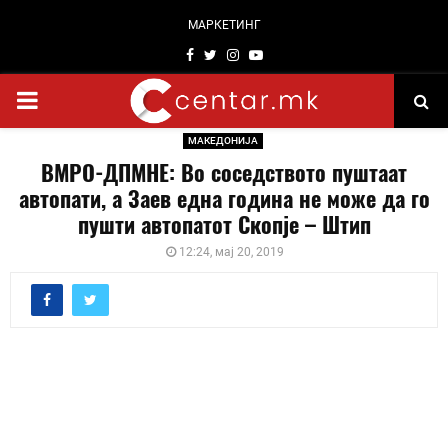
МАРКЕТИНГ
Facebook
Twitter
Instagram
Youtube
PRIMARY
МАКЕДОНИЈА
MENU
ВМРО-ДПМНЕ: Во соседството пуштаат
автопати, а Заев една година не може да го
пушти автопатот Скопје – Штип
12:24, мај 20, 2019