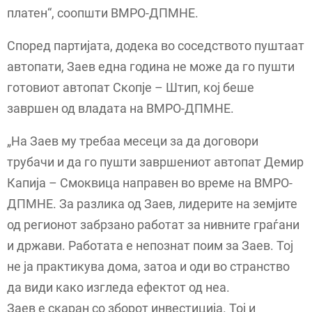
платен“, соопшти ВМРО-ДПМНЕ.
Според партијата, додека во соседството пуштаат
автопати, Заев една година не може да го пушти
готовиот автопат Скопје – Штип, кој беше
завршен од владата на ВМРО-ДПМНЕ.
„На Заев му требаа месеци за да договори
трубачи и да го пушти завршениот автопат Демир
Капија – Смоквица направен во време на ВМРО-
ДПМНЕ. За разлика од Заев, лидерите на земјите
од регионот забрзано работат за нивните граѓани
и држави. Работата е непознат поим за Заев. Тој
не ја практикува дома, затоа и оди во странство
да види како изгледа ефектот од неа.
Заев е скаран со зборот инвестиција. Тој и