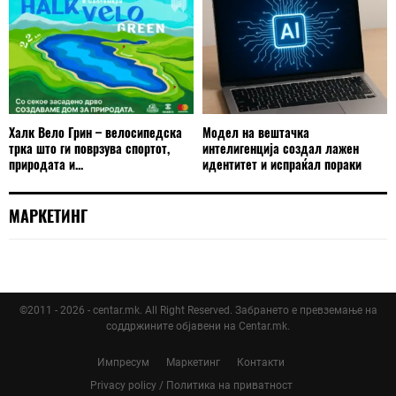
Халк Вело Грин – велосипедска
Модел на вештачка
трка што ги поврзува спортот,
интелигенција создал лажен
природата и...
идентитет и испраќал пораки
МАРКЕТИНГ
©2011 - 2026 - centar.mk. All Right Reserved. Забрането е превземање на
соддржините објавени на Centar.mk.
Импресум
Маркетинг
Контакти
Privacy policy / Политика на приватност