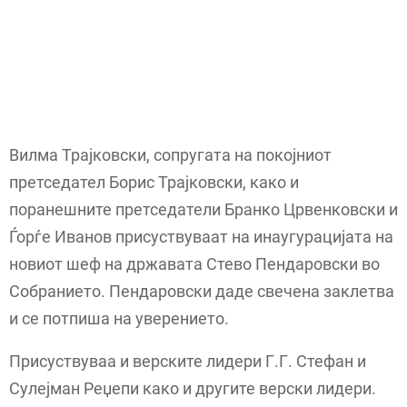
Вилма Трајковски, сопругата на покојниот
претседател Борис Трајковски, како и
поранешните претседатели Бранко Црвенковски и
Ѓорѓе Иванов присуствуваат на инаугурацијата на
новиот шеф на државата Стево Пендаровски во
Собранието. Пендаровски даде свечена заклетва
и се потпиша на уверението.
Присуствуваа и верските лидери Г.Г. Стефан и
Сулејман Реџепи како и другите верски лидери.