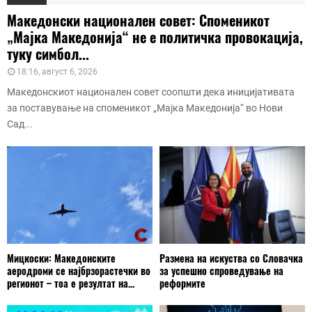
Македонски национален совет: Споменикот
„Мајка Македонија“ не е политичка провокација,
туку симбол...
18:16, август 6, 2026
Македонскиот национален совет соопшти дека иницијативата
за поставување на споменикот „Мајка Македонија“ во Нови
Сад...
Мицкоски: Македонските
Размена на искуства со Словачка
аеродроми се најбрзорастечки во
за успешно спроведување на
регионот – тоа е резултат на...
реформите