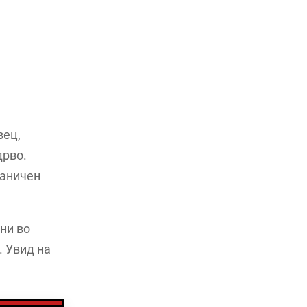
вец,
дрво.
раничен
ни во
 Увид на