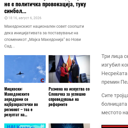
не е политичка провокација, туку
симбол...
18:16, август 6, 2026
Македонскиот национален совет соопшти
дека иницијативата за поставување на
споменикот „Мајка Македонија“ во Нови
Сад...
Три лица с
изгубил ко
Несреќата 
премин Пел
Мицкоски:
Размена на искуства со
Македонските
Словачка за успешно
Сите тројц
аеродроми се
спроведување на
болницата
најбрзорастечки во
реформите
регионот – тоа е
местото на
резултат на...