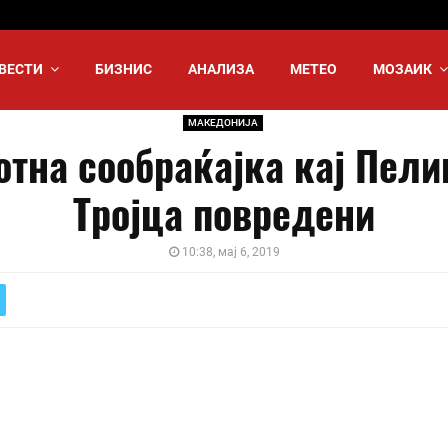
ВЕСТИ
БИЗНИС
АНАЛИЗА
МЕТЕО
МОЗАИК
МАКЕДОНИЈА
отна сообраќајка кај Пели
Тројца повредени
10:38, мај 6, 2019