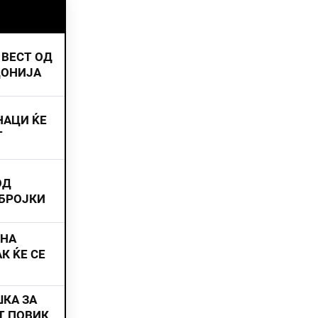
 ВЕСТ ОД
ДОНИЈА
НАЦИ ЌЕ
Т
ОД
 БРОЈКИ
ИНА
К ЌЕ СЕ
ШКА ЗА
Т ПОВИК