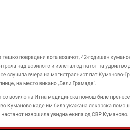
е тешко повредени кога возачот, 42-годишен кумано
нтрола над возилото и излетал од патот па удрил во 
се случила вчера на магистралниот пат Куманово-Г
инце, на место викано „Бели Грамаде“.
а со возило на Итна медицинска помош биле пренесе
 во Куманово каде им била укажана лекарска помош.
 настанот извршила увидна екипа од СВР Куманово.