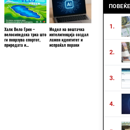
ПОВЕЌЕ
1.
Халк Вело Грин –
Модел на вештачка
велосипедска трка што
интелигенција создал
ги поврзува спортот,
лажен идентитет и
природата и...
испраќал пораки
2.
3.
4.