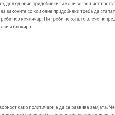
те, дел од овие придобивки ги кочи сегашниот претс
ва законите со кои овие придобивки треба да стапат
треба нов кочничар. Ни треба некој што влече напред
кочи и блокира.
орност како политичари е да се развива земјата. Че
критиките и кажуваме дека во тек се промени со ко