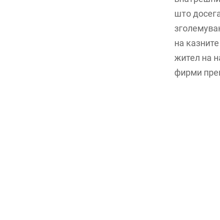
што досега
зголемува
на казните
жител на 
фирми прек