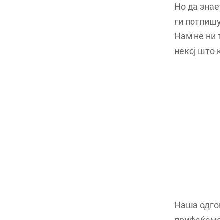
Но да знае
ги потпишу
Нам не ни 
некој што 
Наша одгов
прифаќаме 