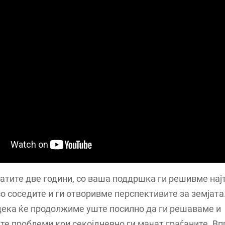
атите две години, со ваша поддршка ги решивме на
 соседите и ги отворивме перспективите за земјата.
дека ќе продолжиме уште посилно да ги решаваме и
е проблеми кои секојдневно ги мачат граѓаните. Впр