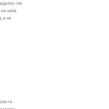
тедател. Не
 на сила.
, а не
сно ги
и многу