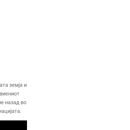
ата земја и
звиениот
ме назад во
нацијата.