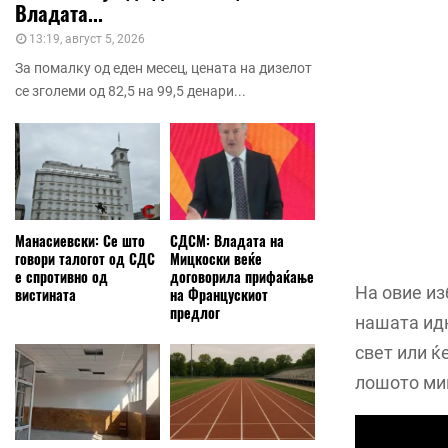
Владата...
13:19, август 5, 2026
За помалку од еден месец, цената на дизелот
се зголеми од 82,5 на 99,5 денари...
Манасиевски: Се што
СДСМ: Владата на
говори талогот од СДС
Мицкоски веќе
е спротивно од
договорила прифаќање
На овие из
вистината
на Францускиот
предлог
нашата ид
свет или ќ
лошото мин