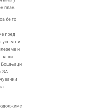
н план.
оа ќе го
име пред
а успеат и
злеземе и
е наши
и, Бошњаци
о ЗА
учувачки
на
продолжиме