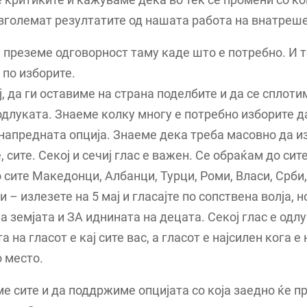
 зголемат резултатите од нашата работа на внатреше
 преземе одговорност таму каде што е потребно. И т
по изборите.
ај, да ги оставиме на страна поделбите и да се сплот
одлуката. Знаеме колку многу е потребно изборите д
напредната опција. Знаеме дека треба масовно да и
, сите. Секој и сечиј глас е важен. Се обраќам до сит
о сите Македонци, Албанци, Турци, Роми, Власи, Срб
и – излезете на 5 мај и гласајте по сопствена волја, н
а земјата и ЗА иднината на децата. Секој глас е одл
а на гласот е кај сите вас, а гласот е најсилен кога е 
 место.
е сите и да поддржиме опцијата со која заедно ќе 