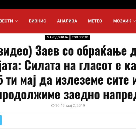
ВЕСТИ
БИЗНИС
АНАЛИЗА
МЕТЕО
МОЗАИК
МАКЕДОНИЈА
ТОП ВЕСТИ
видео) Заев со обраќање 
ата: Силата на гласот е ка
5 ти мај да излеземе сите 
продолжиме заедно напре
10:49, мај 2, 2019