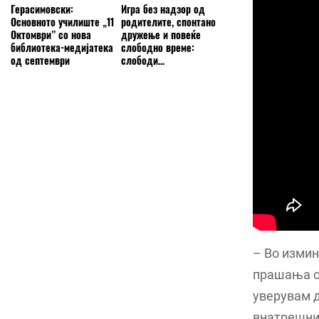
Герасимовски:
Игра без надзор од
Основното училиште „11
родителите, спонтано
Октомври” со нова
дружење и повеќе
библиотека-медијатека
слободно време:
од септември
слободи...
– Во измин
прашања со
уверувам 
внатрешнит