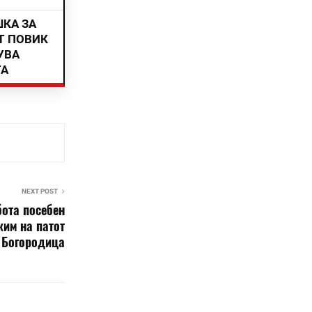
ШКА ЗА
Т ПОВИК
УВА
ТА
NEXT POST
бота посебен
жим на патот
– Богородица