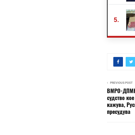
5.
PREVIOUS POST
ВМРО-ДПМНЕ
судство кое
кажува, Рус
пресудува