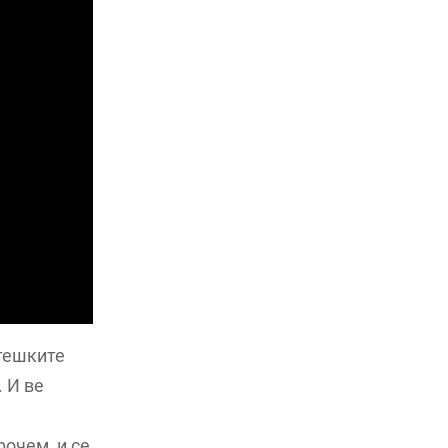
јтешките
 И ве
очем, и се