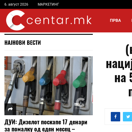
6. август 2026
МАРКЕТИНГ
ПРВА
НАЈНОВИ ВЕСТИ
(
нациј
на 
ДУИ: Дизелот поскапе 17 денари
за помалку од еден месец –