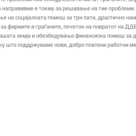
 направивме е токму за решавање на тие проблеми. 
ње на социјалната помош за три пати, драстично н
 за фирмите и граѓаните, почеток на повратот на ДДВ
нашата земја и обезбедување финансиска помош за
у што поддржуваме нови, добро платени работни ме