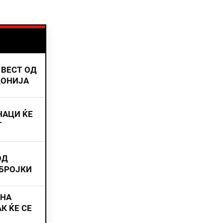
 ВЕСТ ОД
ДОНИЈА
НАЦИ ЌЕ
Т
ОД
 БРОЈКИ
ИНА
К ЌЕ СЕ