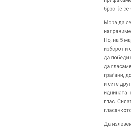
брзо ќе се
Мора да се
направиме 
Но, на 5 м
изборот и 
да победи 
да гласаме
граѓани, д
и сите друг
иднината н
глас. Силат
гласачкото
Да излезем