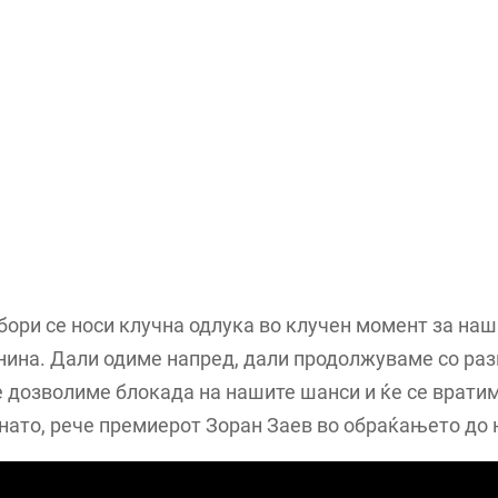
бори се носи клучна одлука во клучен момент за наш
нина. Дали одиме напред, дали продолжуваме со ра
е дозволиме блокада на нашите шанси и ќе се врати
ато, рече премиерот Зоран Заев во обраќањето до 