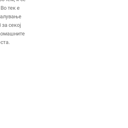
Во тек е
амалување
 за секој
 домашните
ста.