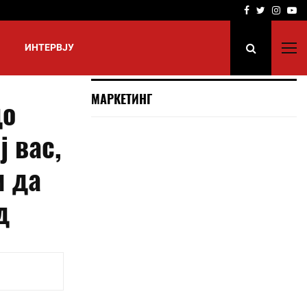
Facebook
Twitter
Insta
Yo
ИНТЕРВЈУ
МАРКЕТИНГ
до
ј вас,
и да
д